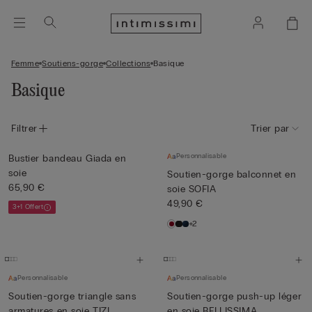
Femme
Soutiens-gorge
Collections
Basique
Basique
Filtrer
Trier par
Personnalisable
Bustier bandeau Giada en
soie
Soutien-gorge balconnet en
65,90 €
soie SOFIA
49,90 €
3+1 Offert
+2
Personnalisable
Personnalisable
Soutien-gorge triangle sans
Soutien-gorge push-up léger
armatures en soie TIZI...
en soie BELLISSIMA