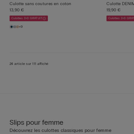
Culotte sans coutures en coton
Culotte DEN
13,90 €
19,90 €
Culottes 3+3 GRATUIT
Culottes 3+3 GRA
+9
24 article sur 111 affiché
Slips pour femme
Découvrez les culottes classiques pour femme