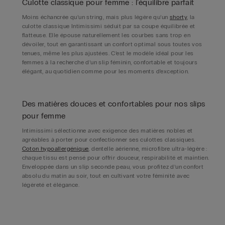
Culotte classique pour femme : l’équilibre parfait
Moins échancrée qu’un string, mais plus légère qu’un
shorty
, la
culotte classique Intimissimi séduit par sa coupe équilibrée et
flatteuse. Elle épouse naturellement les courbes sans trop en
dévoiler, tout en garantissant un confort optimal sous toutes vos
tenues, même les plus ajustées. C’est le modèle idéal pour les
femmes à la recherche d’un slip féminin, confortable et toujours
élégant, au quotidien comme pour les moments d’exception.
Des matières douces et confortables pour nos slips
pour femme
Intimissimi sélectionne avec exigence des matières nobles et
agréables à porter pour confectionner ses culottes classiques.
Coton hypoallergénique
, dentelle aérienne, microfibre ultra-légère :
chaque tissu est pensé pour offrir douceur, respirabilité et maintien.
Enveloppée dans un slip seconde peau, vous profitez d’un confort
absolu du matin au soir, tout en cultivant votre féminité avec
légèreté et élégance.