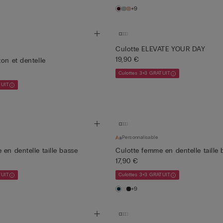
+9
Culotte ELEVATE YOUR DAY
19,90 €
on et dentelle
Culottes 3+3 GRATUIT
TUIT
Personnalisable
en dentelle taille basse
Culotte femme en dentelle taille 
17,90 €
TUIT
Culottes 3+3 GRATUIT
+9