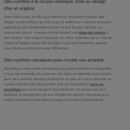
Des culottes à la coupe classique, mais au design
chic et original
Chez Intimissimi, le slip pour femme se réinvente à travers des
détails mode raffinés qui font toute la différence. Imprimé animalier
audacieux, jeux de dentelle subtils, motifs floraux délicats ou
coloris de saison : chaque culotte devient une
pièce de lingerie
à
part entière. Une coupe classique, oui, mais sublimée par un design
créatif et élégant, pour des modèles tout sauf ordinaires, pensés
pour révéler votre style avec raffinement.
Des culottes classiques pour toutes vos activités
Du bureau à une soirée romantique, les slips Intimissimi s’adaptent
à tous les moments de votre vie. Les slips en dentelle sont parfaits
pour des instants délicats et féminins et ceux en coton assurent un
confort naturel pour les journées actives. Adoptez un
tanga en
microfibre
pour accompagner discrètement vos tenues les plus
ajustées. À chaque activité son modèle de culotte classique, pour
rester confiante et bien dans sa peau, en toutes circonstances.