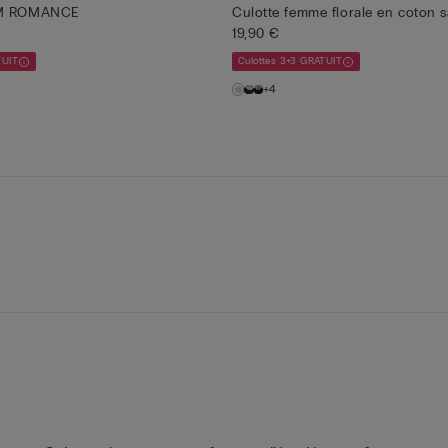
IM ROMANCE
Culotte femme florale en coton 
19,90 €
TUIT
Culottes 3+3 GRATUIT
+4