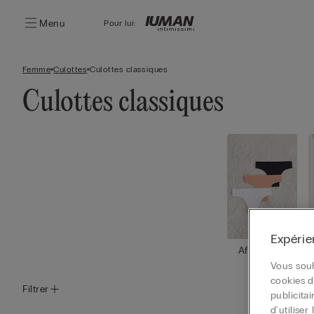
Menu
Pour lui:
Femme
Culottes
Culottes classiques
Culottes classiques
Expérie
Afficher to
ut
Vous souh
cookies d
Filtrer
publicita
d'utilise