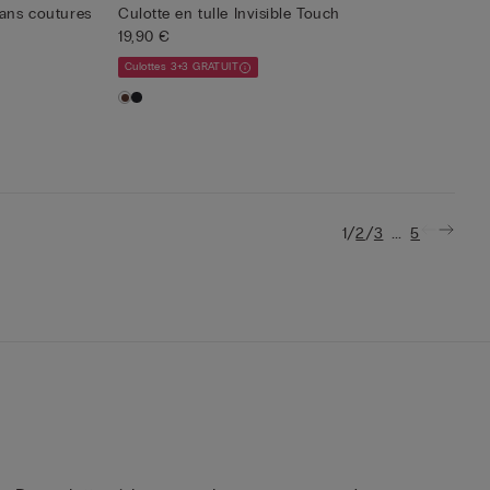
sans coutures
Culotte en tulle Invisible Touch
19,90 €
Culottes 3+3 GRATUIT
/
/
...
1
2
3
5