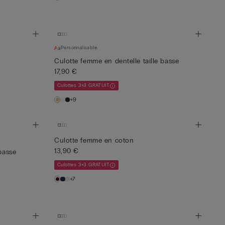
Personnalisable
Culotte femme en dentelle taille basse
17,90 €
Culottes 3+3 GRATUIT
+9
Culotte femme en coton
13,90 €
basse
Culottes 3+3 GRATUIT
+7