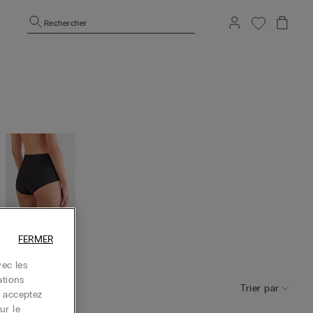
Rechercher
FERMER
Taille haut
e
ec les
ations
Trier par
s acceptez
ur le