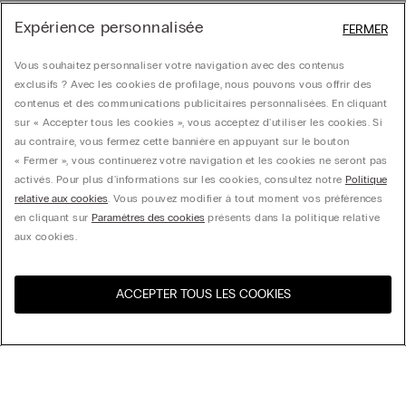
Expérience personnalisée
FERMER
Vous souhaitez personnaliser votre navigation avec des contenus
exclusifs ? Avec les cookies de profilage, nous pouvons vous offrir des
contenus et des communications publicitaires personnalisées. En cliquant
sur « Accepter tous les cookies », vous acceptez d'utiliser les cookies. Si
au contraire, vous fermez cette bannière en appuyant sur le bouton
« Fermer », vous continuerez votre navigation et les cookies ne seront pas
activés. Pour plus d'informations sur les cookies, consultez notre
Politique
relative aux cookies
. Vous pouvez modifier à tout moment vos préférences
en cliquant sur
Paramètres des cookies
présents dans la politique relative
aux cookies.
ACCEPTER TOUS LES COOKIES
Visitez l’e-store de votre
United States
pays
Trier par