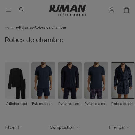
Homme
Pyjamas
Robes de chambre
Robes de chambre
Afficher tout
Pyjamas cour
Pyjamas long
Pyjama à com
Robes de cha
ts
s
poser
mbre
Filtrer
Composition
Trier par