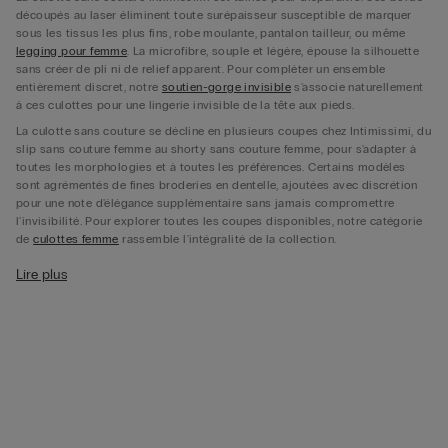
découpés au laser éliminent toute surépaisseur susceptible de marquer
sous les tissus les plus fins, robe moulante, pantalon tailleur, ou même
legging pour femme
. La microfibre, souple et légère, épouse la silhouette
sans créer de pli ni de relief apparent. Pour compléter un ensemble
entièrement discret, notre
soutien-gorge invisible
s'associe naturellement
à ces culottes pour une lingerie invisible de la tête aux pieds.
La culotte sans couture se décline en plusieurs coupes chez Intimissimi, du
slip sans couture femme au shorty sans couture femme, pour s'adapter à
toutes les morphologies et à toutes les préférences. Certains modèles
sont agrémentés de fines broderies en dentelle, ajoutées avec discrétion
pour une note d'élégance supplémentaire sans jamais compromettre
l'invisibilité. Pour explorer toutes les coupes disponibles, notre catégorie
de
culottes femme
rassemble l'intégralité de la collection.
Culotte invisible : la discrétion par la matière et la teinte
Lire plus
La culotte invisible Intimissimi tire sa discrétion de deux atouts combinés
: l'absence totale de coutures et le choix d'une microfibre ultra-fine ou d’un
coton fin qui s'efface sous les vêtements. Les teintes chair et nude sont les
plus recherchées : elles se fondent avec la peau pour créer un effet naturel
sous les tissus clairs ou légèrement transparents. La culotte chair sans
couture se porte sous une robe de soirée, un pantalon en satin ou une
jupe
légère
, sans jamais trahir sa présence. Cette culotte se coordonne
naturellement avec toutes vos tenues pour une silhouette entièrement
lissée.