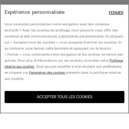
Expérience personnalisée
FERMER
Vous souhaitez personnaliser votre navigation avec des contenus
exclusifs ? Avec les cookies de profilage, nous pouvons vous offrir des
contenus et des communications publicitaires personnalisées. En cliquant
sur « Accepter tous les cookies », vous acceptez d'utiliser les cookies. Si
au contraire, vous fermez cette bannière en appuyant sur le bouton
« Fermer », vous continuerez votre navigation et les cookies ne seront pas
activés. Pour plus d'informations sur les cookies, consultez notre
Politique
relative aux cookies
. Vous pouvez modifier à tout moment vos préférences
en cliquant sur
Paramètres des cookies
présents dans la politique relative
aux cookies.
ACCEPTER TOUS LES COOKIES
Visitez l’e-store de votre
United States
pays
Trier par