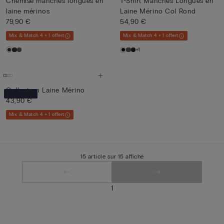
Chemise manches longues en
T-Shirt Manches Longues en
laine mérinos
Laine Mérino Col Rond
79,90 €
54,90 €
Mix & Match 4 + 1 offert
Mix & Match 4 + 1 offert
+1
Collant en Laine Mérino
Merino Tech
43,90 €
Mix & Match 4 + 1 offert
15 article sur 15 affiché
1