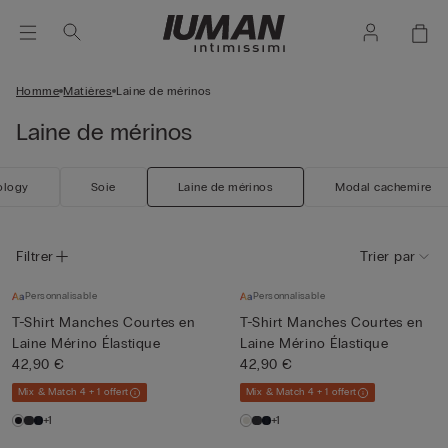
Homme
Matières
Laine de mérinos
Laine de mérinos
ology
Soie
Laine de mérinos
Modal cachemire
Filtrer
Trier par
Personnalisable
Personnalisable
T-Shirt Manches Courtes en
T-Shirt Manches Courtes en
Laine Mérino Élastique
Laine Mérino Élastique
42,90 €
42,90 €
Mix & Match 4 + 1 offert
Mix & Match 4 + 1 offert
+1
+1