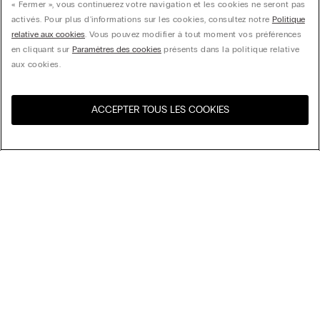
« Fermer », vous continuerez votre navigation et les cookies ne seront pas
activés. Pour plus d'informations sur les cookies, consultez notre
Politique
relative aux cookies
. Vous pouvez modifier à tout moment vos préférences
en cliquant sur
Paramètres des cookies
présents dans la politique relative
aux cookies.
ACCEPTER TOUS LES COOKIES
Visitez l’e-store de votre
United States
pays
Trier par
top-sellers
Price High to Low
My Intimissimi
Price Low To High
New Arrivals
Carte cadeau