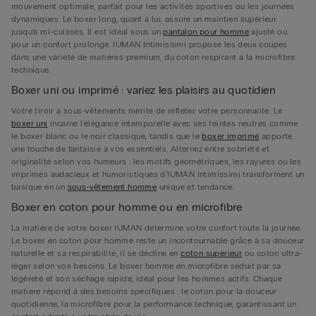
mouvement optimale, parfait pour les activités sportives ou les journées
dynamiques. Le boxer long, quant à lui, assure un maintien supérieur
jusqu’à mi-cuisses. Il est idéal sous un
pantalon pour homme
ajusté ou
pour un confort prolongé. IUMAN Intimissimi propose les deux coupes
dans une variété de matières premium, du coton respirant à la microfibre
technique.
Boxer uni ou imprimé : variez les plaisirs au quotidien
Votre tiroir à sous-vêtements mérite de refléter votre personnalité. Le
boxer uni
incarne l'élégance intemporelle avec ses teintes neutres comme
le boxer blanc ou le noir classique, tandis que le
boxer imprimé
apporte
une touche de fantaisie à vos essentiels. Alternez entre sobriété et
originalité selon vos humeurs : les motifs géométriques, les rayures ou les
imprimés audacieux et humoristiques d'IUMAN Intimissimi transforment un
basique en un
sous-vêtement homme
unique et tendance.
Boxer en coton pour homme ou en microfibre
La matière de votre boxer IUMAN détermine votre confort toute la journée.
Le boxer en coton pour homme reste un incontournable grâce à sa douceur
naturelle et sa respirabilité, il se décline en
coton supérieur
ou coton ultra-
léger selon vos besoins. Le boxer homme en microfibre séduit par sa
légèreté et son séchage rapide, idéal pour les hommes actifs. Chaque
matière répond à des besoins spécifiques : le coton pour la douceur
quotidienne, la microfibre pour la performance technique, garantissant un