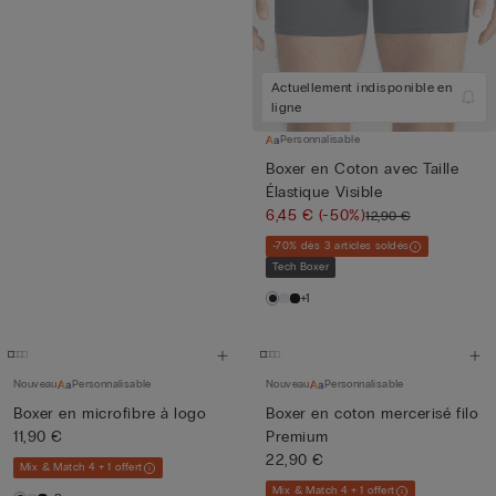
Actuellement indisponible en
ligne
Personnalisable
Boxer en Coton avec Taille
Élastique Visible
6,45 €
(-50%)
12,90 €
-70% dès 3 articles soldés
Tech Boxer
+1
Nouveau
Personnalisable
Nouveau
Personnalisable
Boxer en microfibre à logo
Boxer en coton mercerisé filo
11,90 €
Premium
22,90 €
Mix & Match 4 + 1 offert
Mix & Match 4 + 1 offert