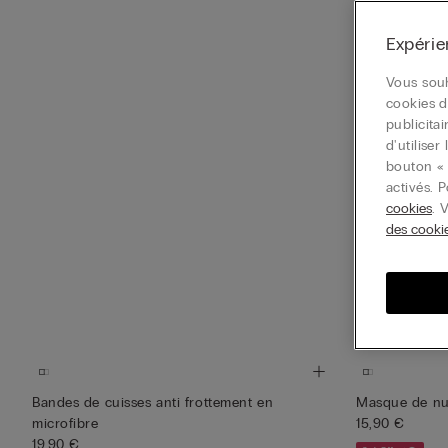
Expérie
Vous souh
cookies d
publicita
d'utilise
bouton « 
activés. 
cookies
. 
des cooki
Gancetti per S
7,90 €
3+1 Offert
Bandes de cuisses anti frottement en
Masque de nui
microfibre
15,90 €
19,90 €