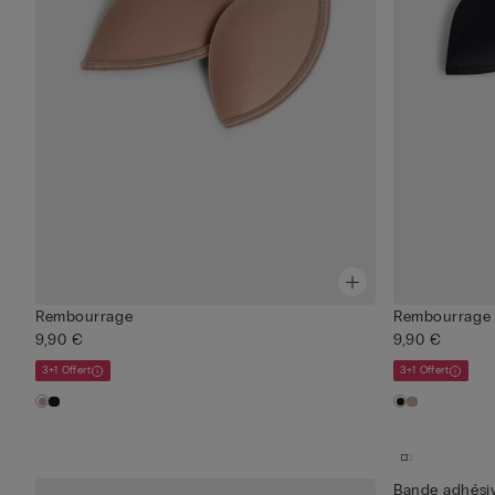
Rembourrage
Rembourrage
9,90 €
9,90 €
3+1 Offert
3+1 Offert
Bande adhésiv