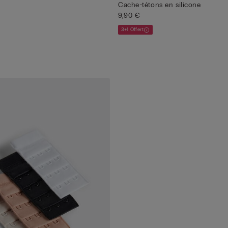
Cache-tétons en silicone
9,90 €
3+1 Offert