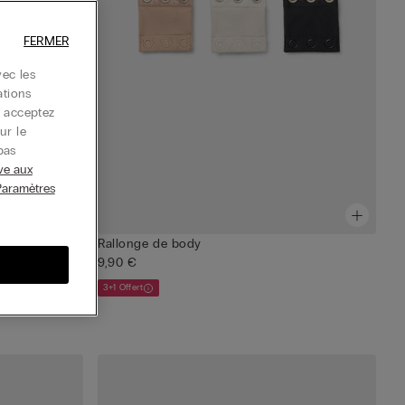
FERMER
ec les
ations
s acceptez
ur le
pas
ive aux
Paramètres
Rallonge de body
9,90 €
3+1 Offert