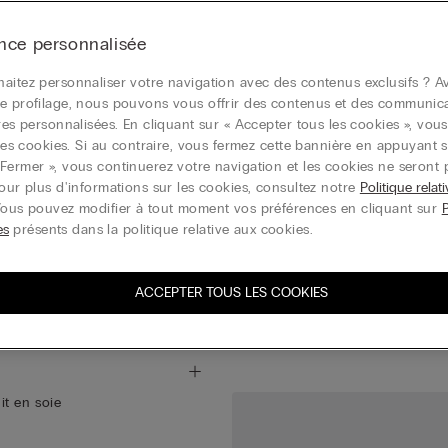
nce personnalisée
aitez personnaliser votre navigation avec des contenus exclusifs ? Av
e profilage, nous pouvons vous offrir des contenus et des communic
ires personnalisées. En cliquant sur « Accepter tous les cookies », vou
r les cookies. Si au contraire, vous fermez cette bannière en appuyant s
Fermer », vous continuerez votre navigation et les cookies ne seront 
Pour plus d'informations sur les cookies, consultez notre
Politique relat
Vous pouvez modifier à tout moment vos préférences en cliquant sur
es
présents dans la politique relative aux cookies.
palline
Rallonge de body
9,90 €
ACCEPTER TOUS LES COOKIES
3+1 Offert
t en soie