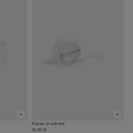
Ruban bi-adhésif
12,90 €