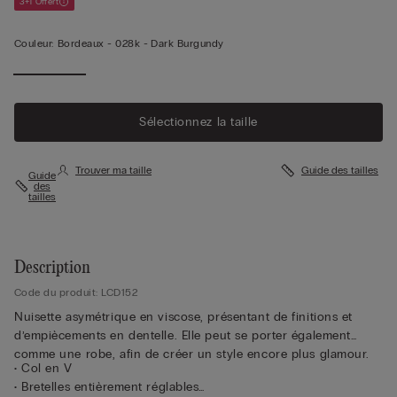
3+1 Offert
Couleur:
Bordeaux -
028k - Dark Burgundy
Sélectionnez la taille
Trouver ma taille
Guide des tailles
Guide
des
tailles
Description
Code du produit: LCD152
Nuisette asymétrique en viscose, présentant de finitions et
d’empiècements en dentelle. Elle peut se porter également
comme une robe, afin de créer un style encore plus glamour.
• Col en V
• Bretelles entièrement réglables