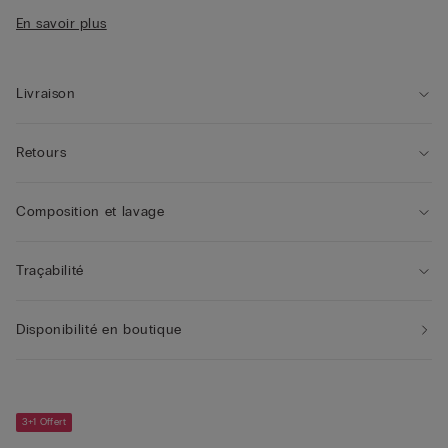
• Coupe droite
En savoir plus
• La mannequin mesure 1,75 m et porte une taille S
Livraison
Retours
Composition et lavage
Traçabilité
Disponibilité en boutique
3+1 Offert