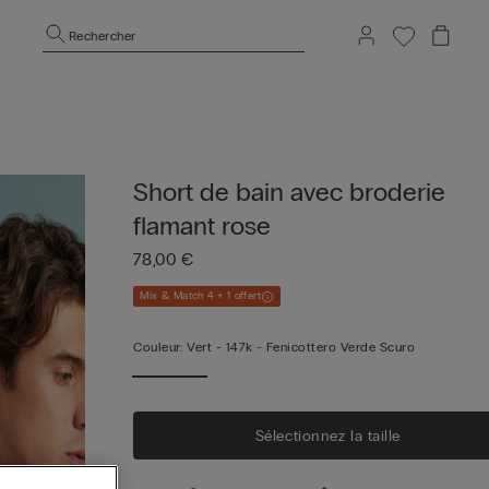
Rechercher
Short de bain avec broderie
flamant rose
78,00 €
Mix & Match 4 + 1 offert
Couleur:
Vert -
147k - Fenicottero Verde Scuro
Sélectionnez la taille