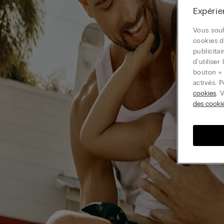
Expérie
Vous souh
cookies d
publicita
d'utilise
bouton « 
activés. 
cookies
. 
des cooki