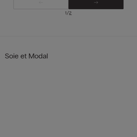
/
1
2
Soie et Modal