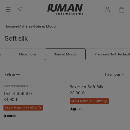
Homme
Matières
Soie et Modal
Soft silk
n
Microfibre
Soie et Modal
Premium Soft Techno
Filtrer
Trier par
Personnalisable
Boxer en Soft Silk
22,90 €
T-shirt Soft Silk
34,90 €
Mix & Match 4 + 1 offert
Mix & Match 4 + 1 offert
+5
+5