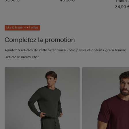
33,90 €
43,90 €
T-shirt 
34,90 
Mix & Match 4 + 1 offert
Complétez la promotion
Ajoutez 5 articles de cette sélection à votre panier et obtenez gratuitement
l'article le moins cher