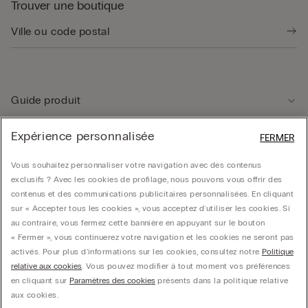
Trouver une boutique
Guide produit
Expérience personnalisée
FERMER
Service client
Vous souhaitez personnaliser votre navigation avec des contenus
exclusifs ? Avec les cookies de profilage, nous pouvons vous offrir des
Données légales
contenus et des communications publicitaires personnalisées. En cliquant
sur « Accepter tous les cookies », vous acceptez d'utiliser les cookies. Si
au contraire, vous fermez cette bannière en appuyant sur le bouton
Société
« Fermer », vous continuerez votre navigation et les cookies ne seront pas
activés. Pour plus d'informations sur les cookies, consultez notre
Politique
relative aux cookies
. Vous pouvez modifier à tout moment vos préférences
en cliquant sur
Paramètres des cookies
présents dans la politique relative
CALZEDONIA Finanziaria S.A. Belgium Branch, Avenue Louise 283, box 24, 1050
aux cookies.
Bruxelles - 0838055452