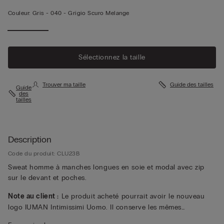
Couleur:
Gris -
040 - Grigio Scuro Melange
Sélectionnez la taille
Trouver ma taille
Guide des tailles
Guide
des
tailles
Description
Code du produit: CLU23B
Sweat homme à manches longues en soie et modal avec zip
sur le devant et poches.
Note au client :
Le produit acheté pourrait avoir le nouveau
logo IUMAN Intimissimi Uomo. Il conserve les mêmes
caractéristiques de composition, de coupe et de finition que