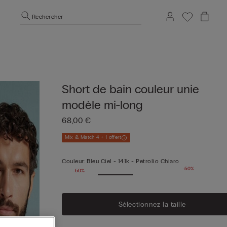
Rechercher
Short de bain couleur unie
modèle mi-long
68,00 €
Mix & Match 4 + 1 offert
Couleur:
Bleu Ciel -
141k - Petrolio Chiaro
-50%
-50%
Sélectionnez la taille