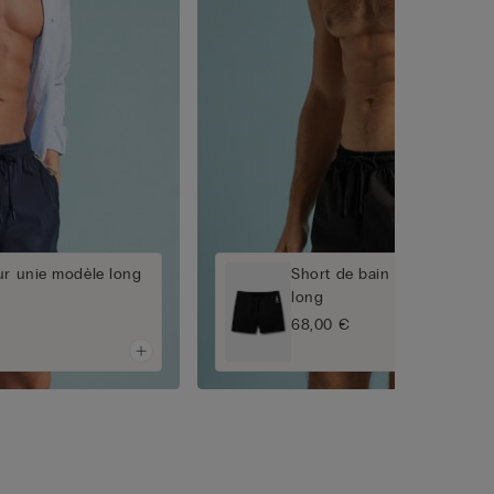
ur unie modèle long
Short de bain couleur unie
long
68,00 €