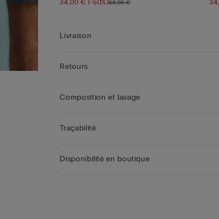
34,00 €
(-50%)
34
68,00 €
Livraison
Retours
Composition et lavage
Traçabilité
Disponibilité en boutique