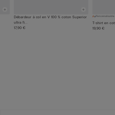
Personnalisable
Débardeur à col en V 100 % coton Superior
ultra fi...
T-shirt en co
17,90 €
19,90 €