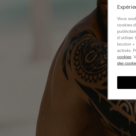
Expérie
Vous souh
cookies d
publicita
d'utilise
bouton « 
activés. 
cookies
. 
des cooki