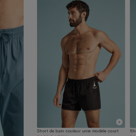
• Le mannequin mesure 1,85 m et porte une taille 
Short de bain couleur unie modèle court
Sh