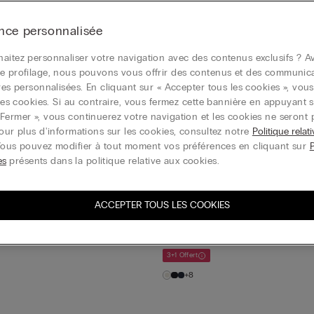
ent doux filés en un luxueu
nce personnalisée
aitez personnaliser votre navigation avec des contenus exclusifs ? Av
e profilage, nous pouvons vous offrir des contenus et des communic
lisable
Nouveau
Personnalisable
ires personnalisées. En cliquant sur « Accepter tous les cookies », vou
es longues avec cachemire
T-shirt manches longues avec c
r les cookies. Si au contraire, vous fermez cette bannière en appuyant s
ultra-léger
Fermer », vous continuerez votre navigation et les cookies ne seront 
39,90 €
Pour plus d'informations sur les cookies, consultez notre
Politique relat
Vous pouvez modifier à tout moment vos préférences en cliquant sur
3+1 Offert
es
présents dans la politique relative aux cookies.
+21
ACCEPTER TOUS LES COOKIES
lisable
Col roulé avec cachemire ultra-l
39,90 €
es longues avec cachemire
3+1 Offert
+8