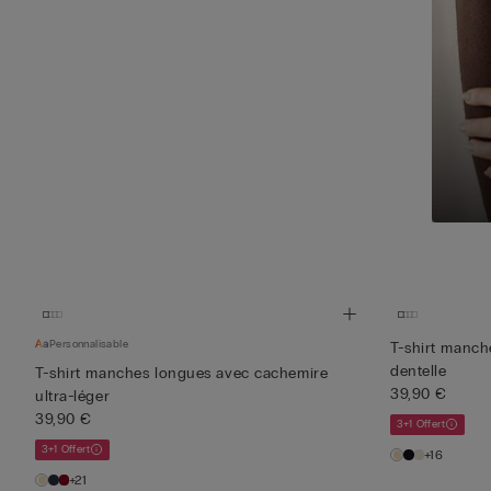
Personnalisable
T-shirt manch
dentelle
T-shirt manches longues avec cachemire
39,90 €
ultra-léger
39,90 €
3+1 Offert
3+1 Offert
+16
+21