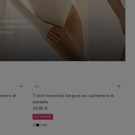
emire et
T-shirt manches longues en cachemire et
dentelle
39,90 €
3+1 Offert
+16