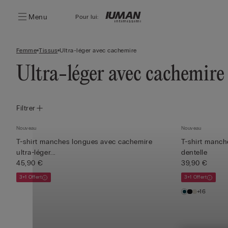
Menu
Pour lui:
Femme
Tissus
Ultra-léger avec cachemire
Ultra-léger avec cachemire
Filtrer
Nouveau
Nouveau
T-shirt manches longues avec cachemire
T-shirt manch
ultra-léger...
dentelle
45,90 €
39,90 €
3+1 Offert
3+1 Offert
+16