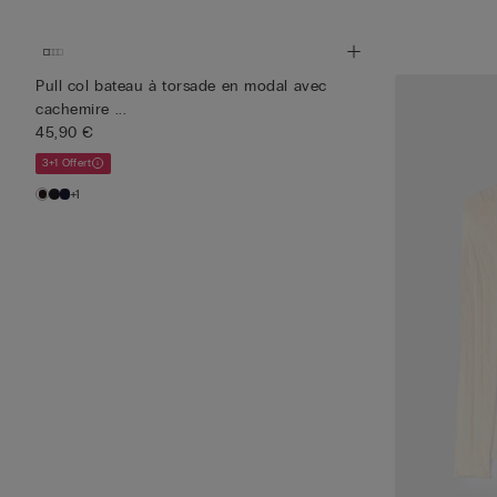
Pull col bateau à torsade en modal avec
cachemire ...
45,90 €
3+1 Offert
+1