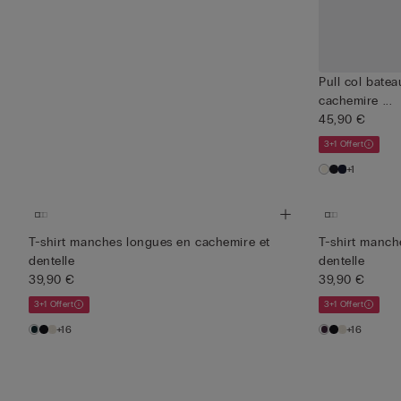
Pull col bate
cachemire ...
45,90 €
3+1 Offert
+1
T-shirt manches longues en cachemire et
T-shirt manch
dentelle
dentelle
39,90 €
39,90 €
3+1 Offert
3+1 Offert
+16
+16