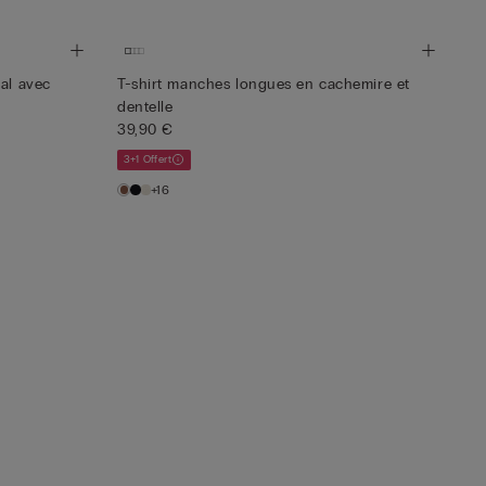
al avec
T-shirt manches longues en cachemire et
dentelle
39,90 €
3+1 Offert
+16