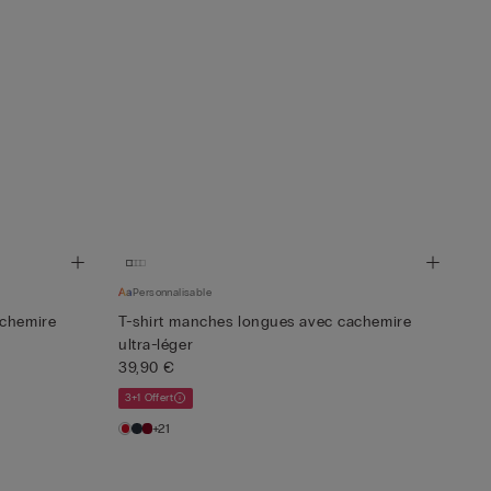
Personnalisable
achemire
T-shirt manches longues avec cachemire
ultra-léger
39,90 €
3+1 Offert
+21