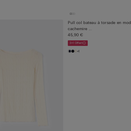
Pull col bateau à torsade en mod
cachemire ...
45,90 €
3+1 Offert
+1