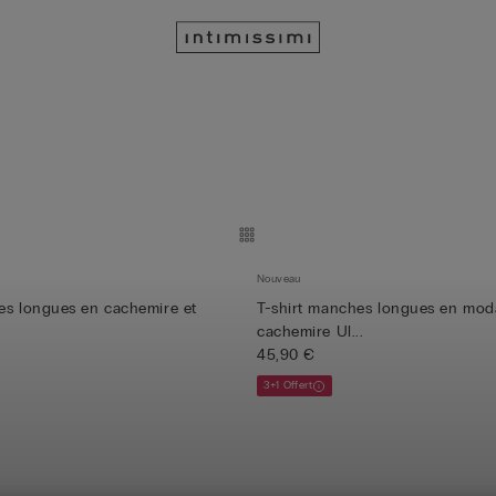
Nouveau
es longues en cachemire et
T-shirt manches longues en mod
cachemire Ul...
45,90 €
3+1 Offert