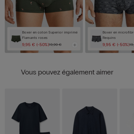
Boxer en coton Superior imprimé
Boxer en microfib
Flamants roses
Requins
9,95 €
(-50%)
9,95 €
(-50%)
19,90 €
19
Vous pouvez également aimer