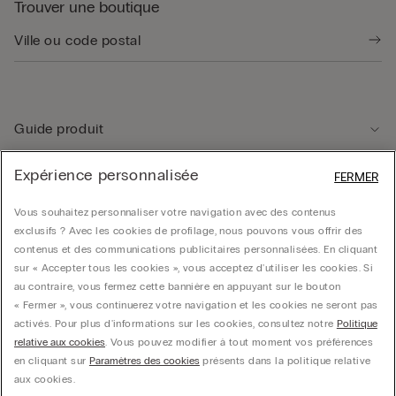
Trouver une boutique
Guide produit
Expérience personnalisée
FERMER
Service client
Vous souhaitez personnaliser votre navigation avec des contenus
exclusifs ? Avec les cookies de profilage, nous pouvons vous offrir des
Données légales
contenus et des communications publicitaires personnalisées. En cliquant
sur « Accepter tous les cookies », vous acceptez d'utiliser les cookies. Si
au contraire, vous fermez cette bannière en appuyant sur le bouton
Société
« Fermer », vous continuerez votre navigation et les cookies ne seront pas
activés. Pour plus d'informations sur les cookies, consultez notre
Politique
relative aux cookies
. Vous pouvez modifier à tout moment vos préférences
en cliquant sur
Paramètres des cookies
présents dans la politique relative
CALZEDONIA Finanziaria S.A. Belgium Branch, Avenue Louise 283, box 24, 1050
aux cookies.
Bruxelles - 0838055452