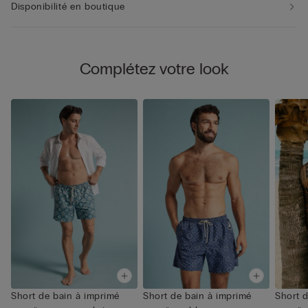
Disponibilité en boutique
Complétez votre look
Short de bain à imprimé
Short de bain à imprimé
Short 