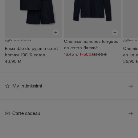
Personnalisable
Personn
Chemise manches longues
en coton flammé
Ensemble de pyjama court
Chemis
16,45 €
(-50%)
32,90 €
homme 100 % coton
en lin 
Supérie...
43,90 €
39,90 
My Intimissimi
Carte cadeau