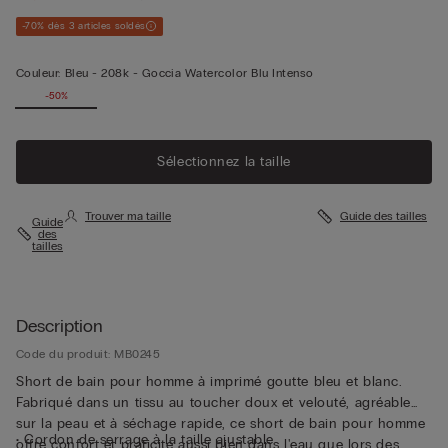
-70% dès 3 articles soldés
Couleur:
Bleu -
208k - Goccia Watercolor Blu Intenso
-50%
Sélectionnez la taille
Trouver ma taille
Guide des tailles
Guide
des
tailles
Description
Code du produit: MB0245
Short de bain pour homme à imprimé goutte bleu et blanc.
Fabriqué dans un tissu au toucher doux et velouté, agréable
sur la peau et à séchage rapide, ce short de bain pour homme
• Cordon de serrage à la taille ajustable
offre confort et praticité aussi bien dans l'eau que lors des