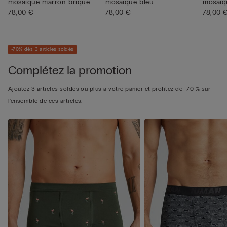
mosaïque marron brique
mosaïque bleu
mosaïq
78,00 €
78,00 €
78,00 
-70% dès 3 articles soldés
Complétez la promotion
Ajoutez 3 articles soldés ou plus à votre panier et profitez de -70 % sur
l'ensemble de ces articles.