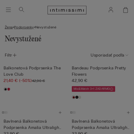
Žena
Podprsenky
Nevystužené
Nevystužené
Filtr
Usporiadať podľa
Balkonetová Podprsenka The
Bandeau Podprsenka Pretty
Love Club
Flowers
21,40 €
(-50%)
42,90 €
42,90 €
Mix&Match 3+1 ZADARMO
Bavlnená Balkonetová
Bavlnená Balkonetová
Podprsenka Amalia Ultralight
Podprsenka Amalia Ultralight
...
32,90 €
...
32,90 €