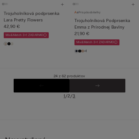
Prispôsobiteľný
Trojuholníková podprsenka
Lara Pretty Flowers
Trojuholníková Podprsenka
42,90 €
Emma z Prírodnej Bavlny
21,90 €
Mix&Match 3+1 ZADARMO
Mix&Match 3+1 ZADARMO
+1
24 z 62 produktov
/
/
1
2
3