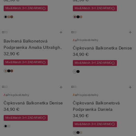
Mix&Match 3+1 ZADARMO
Mix&Match 3+1 ZADARMO
Prispôsobiteľný
Bavlnená Balkonetová
Podprsenka Amalia Ultralight
Čipkovaná Balkonetka Denise
...
32,90 €
34,90 €
Mix&Match 3+1 ZADARMO
Mix&Match 3+1 ZADARMO
Prispôsobiteľný
Prispôsobiteľný
Čipkovaná Balkonetka Denise
Čipkovaná Balkonetová
34,90 €
Podprsenka Daniela
34,90 €
Mix&Match 3+1 ZADARMO
Mix&Match 3+1 ZADARMO