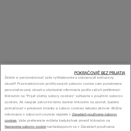
POKRAČOVAŤ BEZ PRIJATIA
Želáte si personalizovať vaše vyhľadávanie a zobrazovať exkluzívny
obsah? Prostredníctvom profilovaných súborov cookie vám ponúkneme
personalizovaný obsah a obchodné informácie podľa vašich preferencií.
Kliknutím na “Prijať všetky súbory cookies” súhlasíte s použitím súborov
cookies. Ak naopak zatvoríte tento banner kliknutím na zavrieť, budete
pokračovať v prezeraní stránky a súbory cookies nebudú aktívne. Bližšie
informácie o súboroch cookies nájdete v
Zásadách používania súborov
cookies
. Vaše preferencie môžete kedykoľvek zmeniť kliknutím na
Nastavenia súborov cookie
nachádzajúcom sa v Zásadách používania