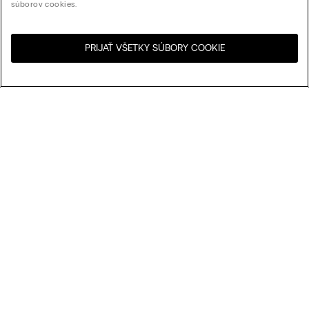
súborov cookies.
PRIJAŤ VŠETKY SÚBORY COOKIE
Navštívte internetový
United States
obchod svojej krajiny:
Usporiadať podľa
Najpredávanejšie
Cena zostupne
My Intimissimi
Cena vzostupne
Najnovšie
Darčeková karta
Udržateľnosť