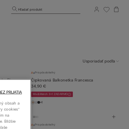
Hľadať produkt
Usporiadať podľa
Prispôsobiteľný
nka Elena
Čipkovaná Balkonetka Francesca
34,90 €
EZ PRIJATIA
Mix&Match 3+1 ZADARMO
+1
ný obsah a
ry cookies”
tím na
. Bližšie
Prispôsobiteľný
 Vaše