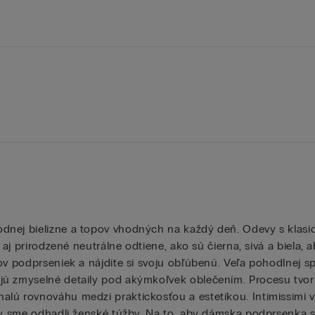
odnej bielizne a topov vhodných na každý deň. Odevy s kla
e aj prirodzené neutrálne odtiene, ako sú čierna, sivá a biela
ov podprseniek a nájdite si svoju obľúbenú. Veľa pohodlnej sp
jú zmyselné detaily pod akýmkoľvek oblečením. Procesu tvor
lú rovnováhu medzi praktickosťou a estetikou. Intimissimi vie
by sme odhadli ženské túžby. Na to, aby dámska podprsenka spr