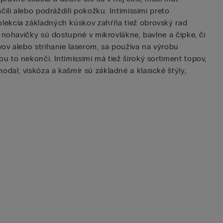
ili alebo podráždili pokožku. Intimissimi preto
olekcia základných kúskov zahŕňa tiež obrovský rad
 nohavičky sú dostupné v mikrovlákne, bavlne a čipke, či
vov alebo strihanie laserom, sa používa na výrobu
 to nekončí. Intimissimi má tiež široký sortiment topov,
dal, viskóza a kašmír sú základné a klasické štýly,