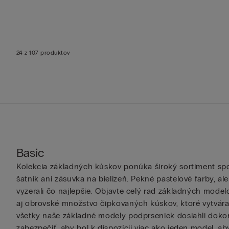
24 z 107 produktov
Basic
Kolekcia základných kúskov ponúka široký sortiment sp
šatník ani zásuvka na bielizeň. Pekné pastelové farby, al
vyzerali čo najlepšie. Objavte celý rad základných model
aj obrovské množstvo čipkovaných kúskov, ktoré vytvára
všetky naše základné modely podprseniek dosiahli dokona
zabezpečiť, aby bol k dispozícii viac ako jeden model, a