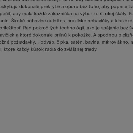
oskytujú dokonalé prekrytie a oporu bez toho, aby poprsie tlač
čiť, aby mala každá zákazníčka na výber zo širokej škály. K
nín. Široké nohavice culottes, brazílske nohavičky a klasické
ležitosť. Rad pokročilých technológií, ako je spájanie bez š
vičiek a ktoré dokonale priľnú k pokožke. A spodnou bielizňou
né požiadavky. Hodváb, čipka, satén, bavlna, mikrovlákno, mo
 ktoré každý kúsok radia do zvláštnej triedy.