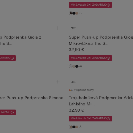
Mix&Match 3+1 ZADARMO
+3
p Podprsenka Gioia z
Super Push-up Podprsenka Gioi
he S...
Mikrovlákna The S...
32,90 €
ZADARMO
Mix&Match 3+1 ZADARMO
+4
Prispôsobiteľný
er Push-up Podprsenka Simona
Trojuholníková Podprsenka Adele
Ľahkého Mi...
32,90 €
ZADARMO
Mix&Match 3+1 ZADARMO
+3