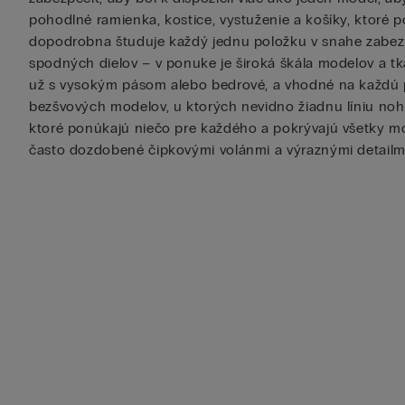
pohodlné ramienka, kostice, vystuženie a košíky, ktoré p
dopodrobna študuje každý jednu položku v snahe zabezpe
spodných dielov – v ponuke je široká škála modelov a tka
už s vysokým pásom alebo bedrové, a vhodné na každú prí
bezšvových modelov, u ktorých nevidno žiadnu líniu noha
ktoré ponúkajú niečo pre každého a pokrývajú všetky mož
často dozdobené čipkovými volánmi a výraznými detailmi,