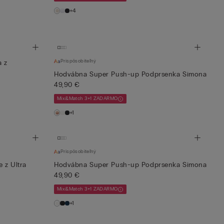
+4
Prispôsobiteľný
a z
Hodvábna Super Push-up Podprsenka Simona
49,90 €
Mix&Match 3+1 ZADARMO
+1
Prispôsobiteľný
 z Ultra
Hodvábna Super Push-up Podprsenka Simona
49,90 €
Mix&Match 3+1 ZADARMO
+1