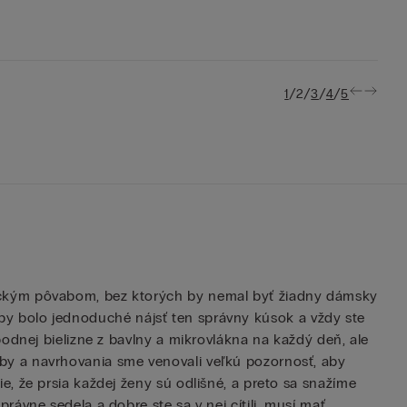
/
/
/
/
1
2
3
4
5
sickým pôvabom, bez ktorých by nemal byť žiadny dámsky
, aby bolo jednoduché nájsť ten správny kúsok a vždy ste
odnej bielizne z bavlny a mikrovlákna na každý deň, ale
by a navrhovania sme venovali veľkú pozornosť, aby
, že prsia každej ženy sú odlišné, a preto sa snažíme
ávne sedela a dobre ste sa v nej cítili, musí mať