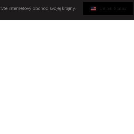
ívte internetový obchod svojej krajiny:
United States
Darčeková karta
siť sa k odberu newslettera
N