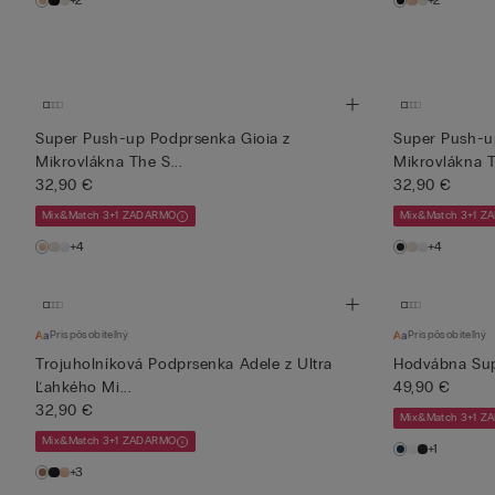
+2
+2
Super Push-up Podprsenka Gioia z
Super Push-u
Mikrovlákna The S...
Mikrovlákna T
32,90 €
32,90 €
Mix&Match 3+1 ZADARMO
Mix&Match 3+1 
+4
+4
Prispôsobiteľný
Prispôsobiteľný
Trojuholníková Podprsenka Adele z Ultra
Hodvábna Sup
Ľahkého Mi...
49,90 €
32,90 €
Mix&Match 3+1 
Mix&Match 3+1 ZADARMO
+1
+3