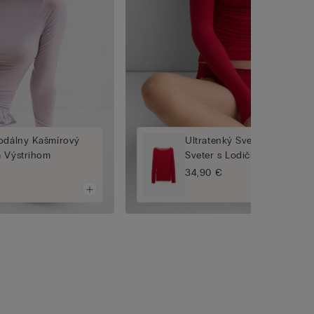
Modálny Kašmírový
Ultratenký Sveter Modálny
m Výstrihom
Sveter s Lodičkovým Výstr
34,90 €