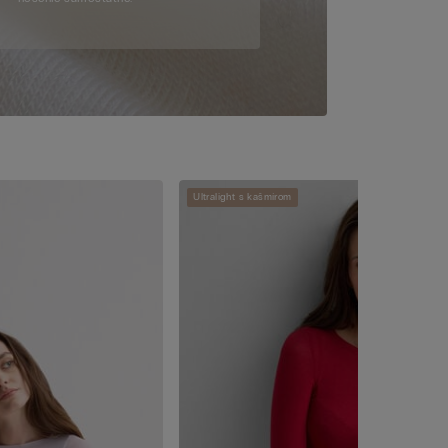
Ultralight s kašmírom