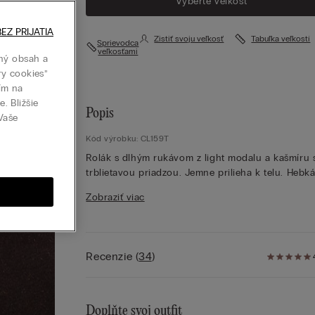
Vyberte veľkosť
EZ PRIJATIA
Zistiť svoju veľkosť
Tabuľka veľkostí
Sprievodca
veľkosťami
ný obsah a
ry cookies”
tím na
. Bližšie
Popis
 Vaše
Kód výrobku: CL159T
Rolák s dlhým rukávom z light modalu a kašmíru 
trblietavou priadzou. Jemne prilieha k telu. Hebká
pohodlná priadza.
Zobraziť viac
Modelka je vysoká 175 cm a nosí veľkosť S.
Recenzie
(
34
)
Doplňte svoj outfit