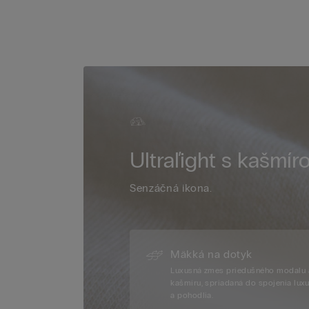
Ultraľight s kašmír
Senzáčná ikona.
Mäkká na dotyk
Luxusná zmes priedušného modalu 
kašmíru, spriadaná do spojenia lux
a pohodlia.