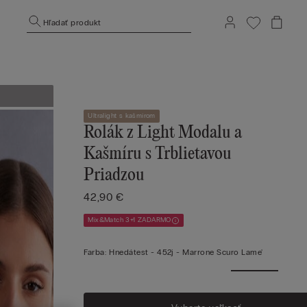
Hľadať produkt
Ultralight s kašmírom
Rolák z Light Modalu a
Kašmíru s Trblietavou
Priadzou
42,90 €
Mix&Match 3+1 ZADARMO
Farba:
Hnedátest -
452j - Marrone Scuro Lame'