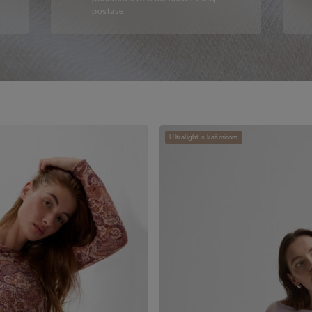
postave.
Ultralight s kašmírom