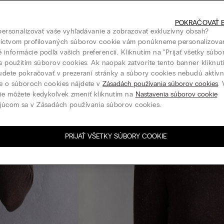
POKRAČOVAŤ B
 personalizovať vaše vyhľadávanie a zobrazovať exkluzívny obsah?
níctvom profilovaných súborov cookie vám ponúkneme personalizova
informácie podľa vašich preferencií. Kliknutím na “Prijať všetky súbo
 s použitím súborov cookies. Ak naopak zatvoríte tento banner kliknu
budete pokračovať v prezeraní stránky a súbory cookies nebudú aktívne
e o súboroch cookies nájdete v
Zásadách používania súborov cookies
.
ie môžete kedykoľvek zmeniť kliknutím na
Nastavenia súborov cookie
júcom sa v Zásadách používania súborov cookies.
PRIJAŤ VŠETKY SÚBORY COOKIE