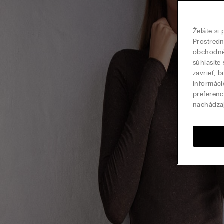
Želáte si
Prostred
obchodné 
súhlasíte
zavrieť, 
informáci
preferenc
nachádza