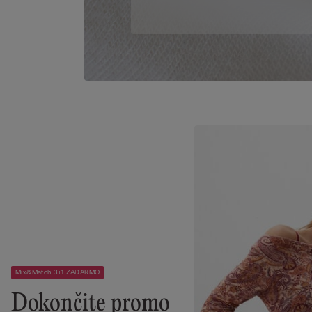
Mix&Match 3+1 ZADARMO
Dokončite promo