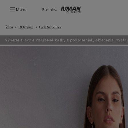
Menu
Pre neho:
Žena
Oblečenie
High Neck Top
Vyberte si svoje obľúbené kúsky z podprseniek, oblečenia, pyžám a