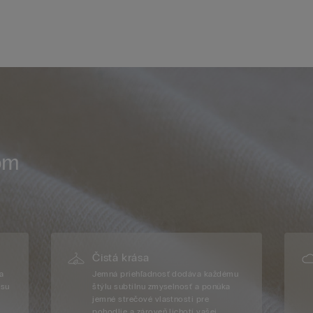
om
Čistá krása
a
Jemná priehľadnosť dodáva každému
usu
štýlu subtílnu zmyselnosť a ponúka
jemné strečové vlastnosti pre
pohodlie a zároveň lichotí vašej