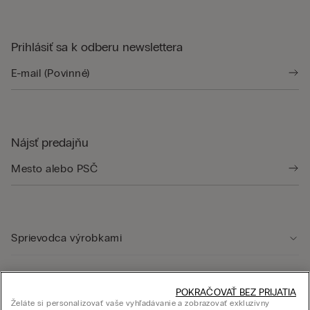
Prihlásiť sa k odberu newslettera
Nájsť predajňu
Sprievodca výrobkami
Starostlivosť o zákazníka
POKRAČOVAŤ BEZ PRIJATIA
Želáte si personalizovať vaše vyhľadávanie a zobrazovať exkluzívny