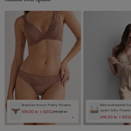
Brazilian trosor Pretty Flowers
Balconettebehå Sof
spets Silky Flower
109,00 kr
(-50%)
219,00 kr
414,00 kr
(-50%