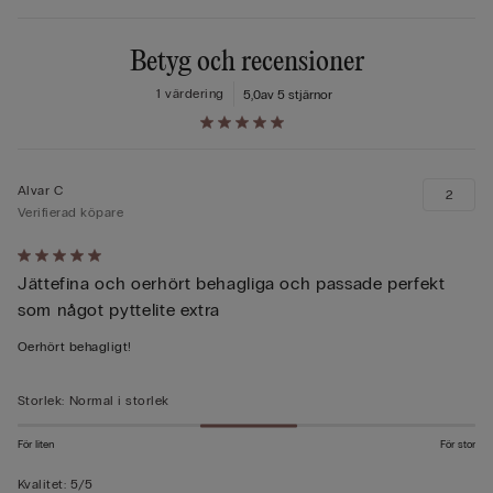
Betyg och recensioner
1 värdering
5,0
av 5 stjärnor
Alvar C
2
Verifierad köpare
Värderad
Jättefina och oerhört behagliga och passade perfekt
5
som något pyttelite extra
av
5
Oerhört behagligt!
Storlek
:
Normal i storlek
För liten
För stor
Kvalitet
:
5/5