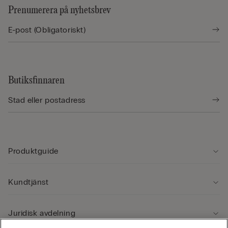
Prenumerera på nyhetsbrev
Butiksfinnaren
Produktguide
Kundtjänst
Juridisk avdelning