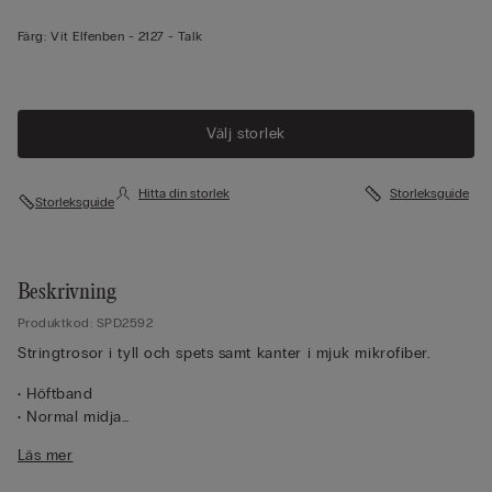
Färg:
Vit Elfenben -
2127 - Talk
Välj storlek
Hitta din storlek
Storleksguide
Storleksguide
Beskrivning
Produktkod: SPD2592
Stringtrosor i tyll och spets samt kanter i mjuk mikrofiber.
• Höftband
• Normal midja
• Grenförstärkning av 100 % bomull
Läs mer
• Figurnära passform
• Modellen är 175 cm lång och har på sig storlek 2/S