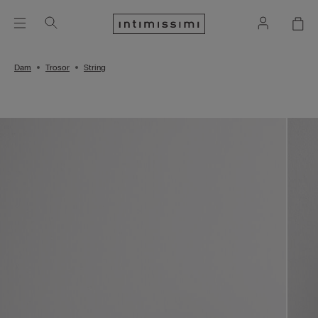
Dam
Trosor
String