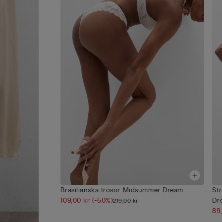
Brasilianska trosor Midsummer Dream
St
109,00 kr
(-50%)
Dr
219,00 kr
89