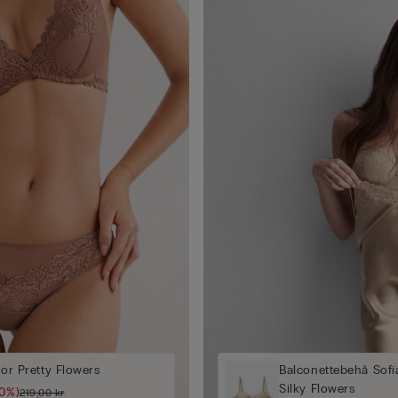
sor Pretty Flowers
Balconettebehå Sofia
Silky Flowers
50%)
219,00 kr