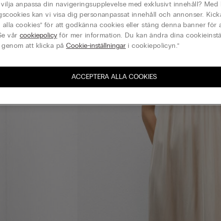
 vilja anpassa din navigeringsupplevelse med exklusivt innehåll? Med 
ngscookies kan vi visa dig personanpassat innehåll och annonser. Kick
alla cookies” för att godkänna cookies eller stäng denna banner för a
Se vår
cookiepolicy
för mer information. Du kan ändra dina cookieinstä
 genom att klicka på
Cookie-inställningar
i cookiepolicyn.”
ACCEPTERA ALLA COOKIES