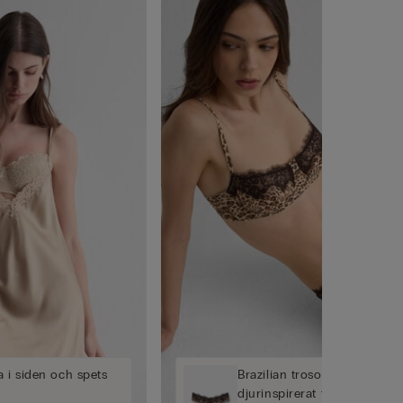
 i siden och spets
Brazilian trosor i 80-talsmo
djurinspirerat tryck Simply 