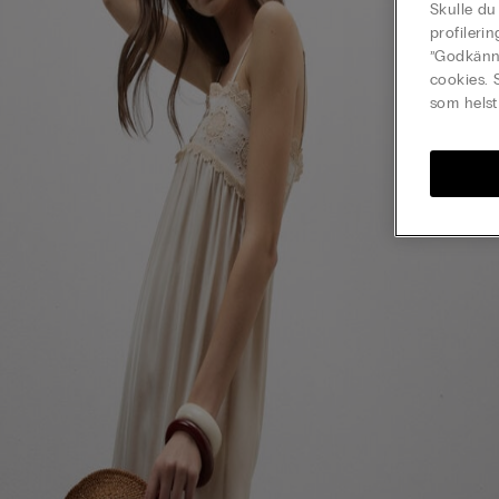
Skulle du
profileri
”Godkänn 
cookies. 
som helst