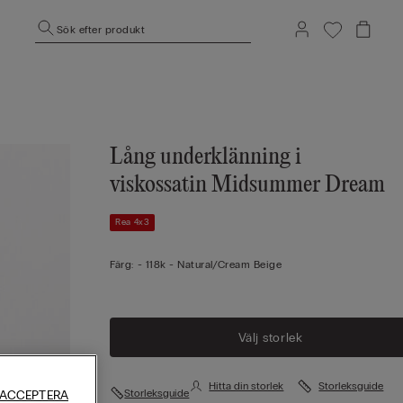
Sök efter produkt
Lång underklänning i
viskossatin Midsummer Dream
Rea 4x3
Färg:
-
118k - Natural/cream Beige
Välj storlek
Hitta din storlek
Storleksguide
Storleksguide
 ACCEPTERA