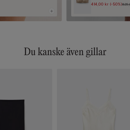
414,00 kr
(-50%)
829,
Du kanske även gillar