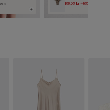
109,00 kr
(-50%)
00 kr
219,00 kr