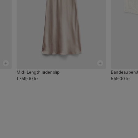
j
Midi-Length sidenslip
Bandeaubehå 
1 759,00 kr
559,00 kr