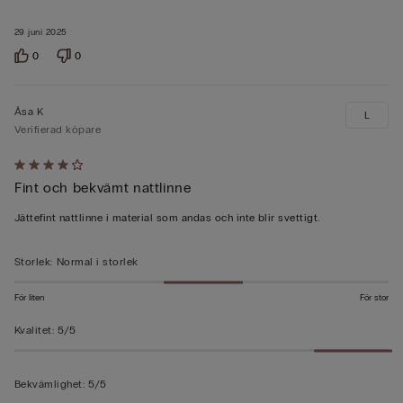
29 juni 2025
0
0
Åsa K
L
Verifierad köpare
Värderad
Fint och bekvämt nattlinne
4
av
Jättefint nattlinne i material som andas och inte blir svettigt.
5
Storlek
:
Normal i storlek
För liten
För stor
Kvalitet
:
5/5
Bekvämlighet
:
5/5