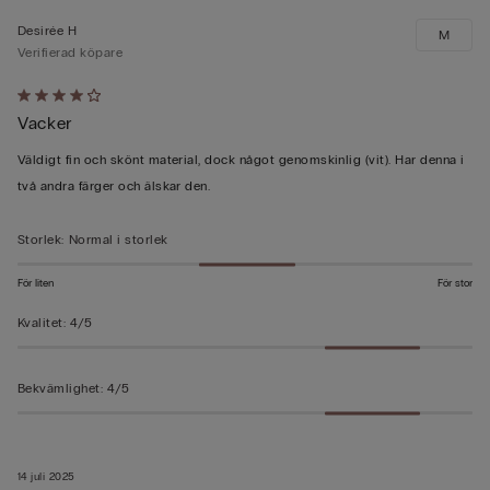
Desirée H
M
Verifierad köpare
Värderad
Vacker
4
av
Väldigt fin och skönt material, dock något genomskinlig (vit). Har denna i
5
två andra färger och älskar den.
Storlek
:
Normal i storlek
För liten
För stor
Kvalitet
:
4/5
Bekvämlighet
:
4/5
14 juli 2025