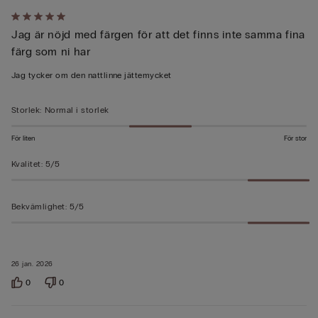
Värderad
Jag är nöjd med färgen för att det finns inte samma fina
5
färg som ni har
av
5
Jag tycker om den nattlinne jättemycket
Storlek
:
Normal i storlek
För liten
För stor
Kvalitet
:
5/5
Bekvämlighet
:
5/5
26 jan. 2026
0
0