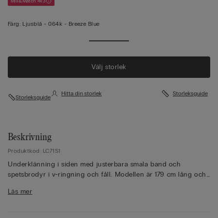
Mix&Match 4x3
Färg:
Ljusblå -
064k - Breeze Blue
Se mer
Välj storlek
Hitta din storlek
Storleksguide
Storleksguide
Beskrivning
Produktkod: LC71S1
Underklänning i siden med justerbara smala band och
spetsbrodyr i v-ringning och fåll. Modellen är 179 cm lång och
har på sig storlek S.
Läs mer
Siden, det mest eleganta och finstämda av alla naturfibrer, är
även det mest hållbara materialet. Lika värmande på vintern