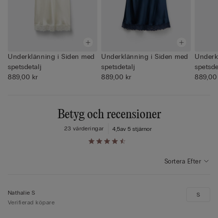
Underklänning i Siden med
Underklänning i Siden med
Underk
spetsdetalj
spetsdetalj
spetsde
889,00 kr
889,00 kr
889,00
Betyg och recensioner
23 värderingar
4,5
av 5 stjärnor
Sortera Efter
Nathalie S
S
Verifierad köpare