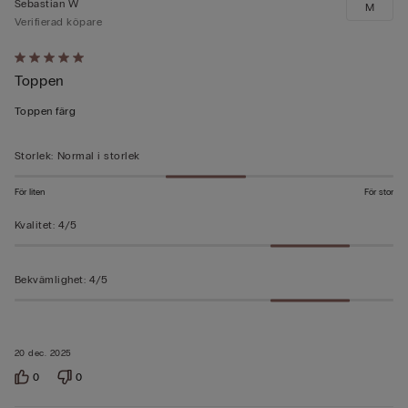
Sebastian W
M
Verifierad köpare
Värderad
Toppen
5
av
Toppen färg
5
Storlek
:
Normal i storlek
För liten
För stor
Kvalitet
:
4/5
Bekvämlighet
:
4/5
20 dec. 2025
0
0