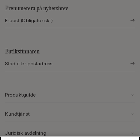
Prenumerera på nyhetsbrev
Butiksfinnaren
Produktguide
Kundtjänst
Juridisk avdelning