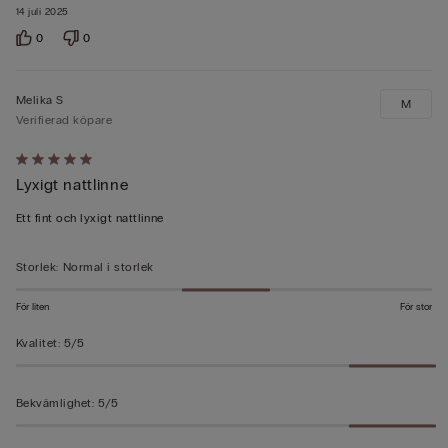
14 juli 2025
0
0
Melika S
M
Verifierad köpare
Värderad
Lyxigt nattlinne
5
av
Ett fint och lyxigt nattlinne
5
Storlek
:
Normal i storlek
För liten
För stor
Kvalitet
:
5/5
Bekvämlighet
:
5/5