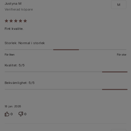
Justyna M
M
Verifierad köpare
Värderad
5
Fint kvalite.
av
5
Storlek
:
Normal i storlek
För liten
För stor
Kvalitet
:
5/5
Bekvämlighet
:
5/5
18 jan. 2026
0
0