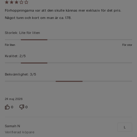
Värderad
3
Förhoppningarna var att den skulle kännas mer exklusiv för det pris.
av
Något tunn och kort om man är ca. 178.
5
Storlek
:
Lite för liten
För liten
För stor
Kvalitet
:
2/5
Bekvämlighet
:
3/5
24 maj 2026
0
0
Samah N
L
Verifierad köpare