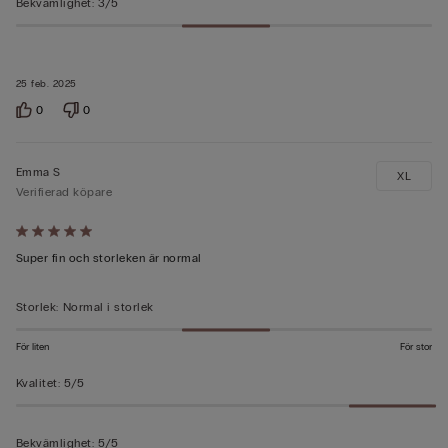
Bekvämlighet
:
3/5
25 feb. 2025
0
0
Emma S
XL
Verifierad köpare
Värderad
5
Super fin och storleken är normal
av
5
Storlek
:
Normal i storlek
För liten
För stor
Kvalitet
:
5/5
Bekvämlighet
:
5/5