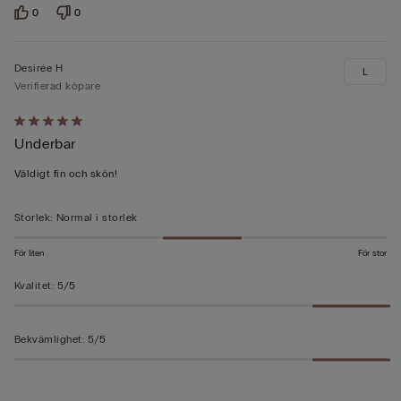
0
0
Desirée H
L
Verifierad köpare
Värderad
Underbar
5
av
Väldigt fin och skön!
5
Storlek
:
Normal i storlek
För liten
För stor
Kvalitet
:
5/5
Bekvämlighet
:
5/5