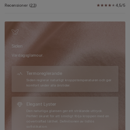
som det är svalkande på sommaren tillåter siden huden att
Recensioner
(
23
)
4,5/5
andas. Vårt breda sortiment av designs i 100 % siden erbjuder
den perfekta lösningen för alla som föredrar en sofistikerad
look utan att kompromissa med komforten. Finstämda fibrer för
alla tillfällen.
Siden
Vardagsglamour.
Termoreglerande
Siden reglerar naturligt kroppstemperaturen och ger
komfort under alla årstider.
Elegant Lyster
Den naturliga glansen ger ett strålande uttryck.
Perfekt skuret för att smidigt följa kroppen med en
oöverträffad lätthet. Definitionen av tidlös
sofistikation.