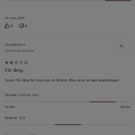
30 mars 2025
0
0
Josephine S
XL
Verifierad köpare
Värderad
För lång.
2
av
Tyvärr för lång för mig som är 164cm. Blev retur av den anledningen.
5
Storlek
:
Lite för stor
För liten
För stor
Kvalitet
:
3/5