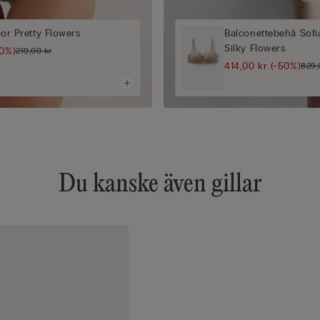
sor Pretty Flowers
Balconettebehå Sofia
Silky Flowers
50%)
219,00 kr
414,00 kr
(-50%)
829,
Du kanske även gillar