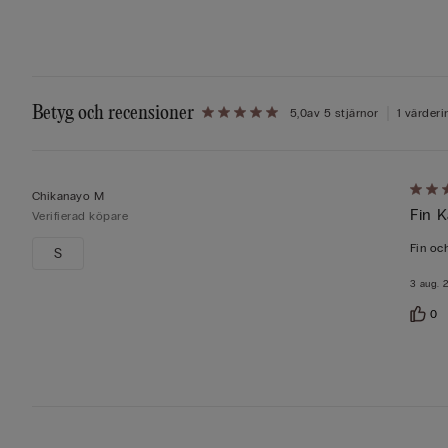
Betyg och recensioner
5,0
av 5 stjärnor
1 värderi
Värde
Chikanayo M
Fin K
5
Verifierad köpare
av
Fin oc
S
5
3 aug. 
0