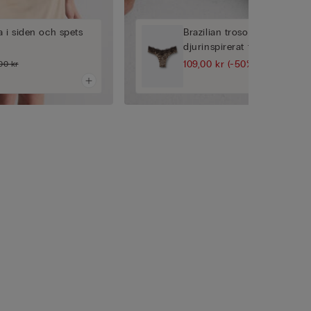
 i siden och spets
Brazilian trosor i 80-talsmo
djurinspirerat tryck Simply 
109,00 kr
(-50%)
00 kr
219,00 kr