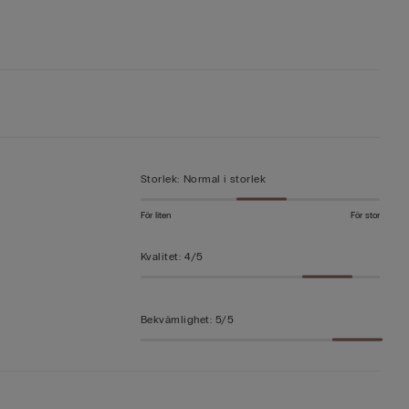
Storlek
:
Normal i storlek
För liten
För stor
Kvalitet
:
4/5
Bekvämlighet
:
5/5