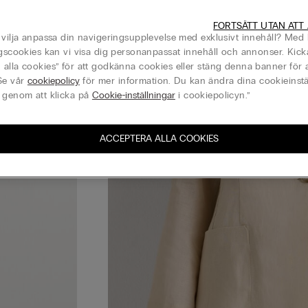
FORTSÄTT UTAN ATT
 vilja anpassa din navigeringsupplevelse med exklusivt innehåll? Med 
ngscookies kan vi visa dig personanpassat innehåll och annonser. Kick
alla cookies” för att godkänna cookies eller stäng denna banner för a
Se vår
cookiepolicy
för mer information. Du kan ändra dina cookieinstä
 genom att klicka på
Cookie-inställningar
i cookiepolicyn.”
ACCEPTERA ALLA COOKIES