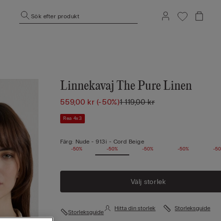
Sök efter produkt
Linnekavaj The Pure Linen
559,00 kr
(-50%)
1 119,00 kr
Rea 4x3
Färg:
Nude -
913i - Cord Beige
-50%
-50%
-50%
-50%
-5
Välj storlek
Hitta din storlek
Storleksguide
Storleksguide