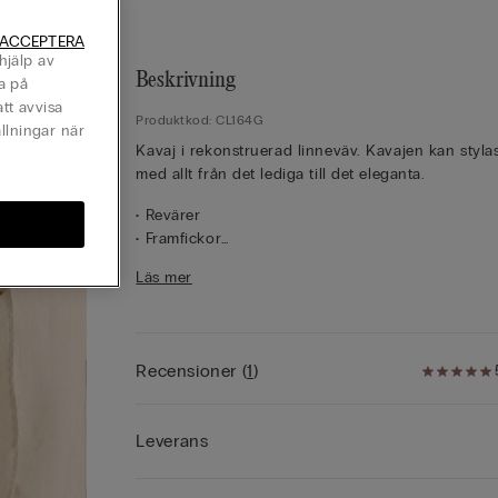
 ACCEPTERA
hjälp av
Beskrivning
a på
tt avvisa
Produktkod: CL164G
llningar när
Kavaj i rekonstruerad linneväv. Kavajen kan styla
med allt från det lediga till det eleganta.
• Revärer
• Framfickor
• Knapp mitt fram
Läs mer
• Sprund i ryggen
• 100 % linne
• Normal passform
• Modellen är 175 cm lång och har på sig storlek 
Recensioner
(
1
)
Leverans