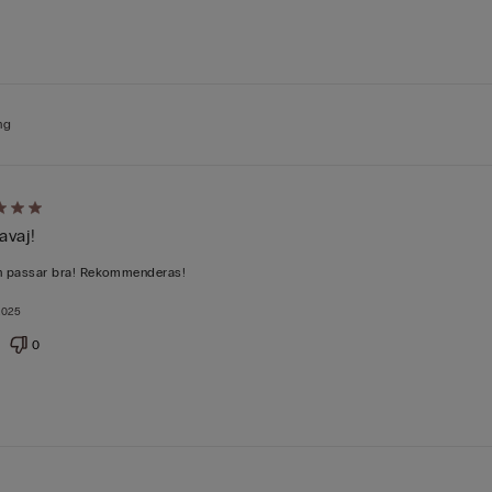
ng
rad
avaj!
h passar bra! Rekommenderas!
2025
0