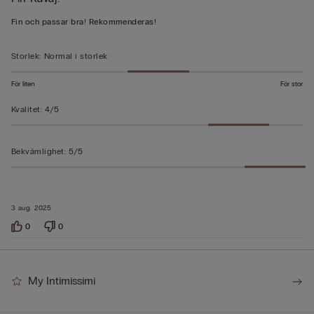
5
av
Fin och passar bra! Rekommenderas!
5
Storlek
:
Normal i storlek
För liten
För stor
Kvalitet
:
4/5
Bekvämlighet
:
5/5
3 aug. 2025
0
0
My Intimissimi