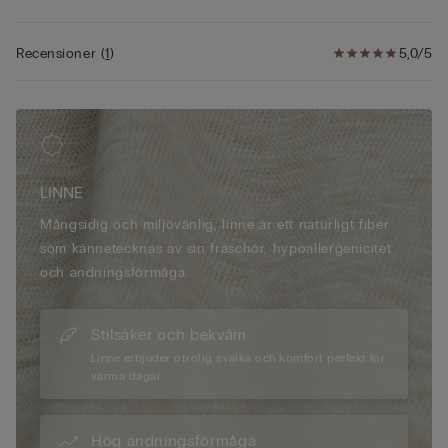
• 100 % linne
• Normal passform
• Modellen är 175 cm lång och har på sig storlek S
Recensioner
(
1
)
5,0/5
LINNE
Mångsidig och miljövänlig, linne är ett naturligt fiber
som kännetecknas av sin fräschör, hypoallergenicitet
och andningsförmåga.
Stilsäker och bekväm
Linne erbjuder otrolig svalka och komfort perfekt för
varma dagar.
Hög andningsförmåga