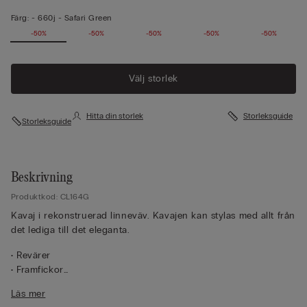
Färg:
-
660j - Safari Green
-50%
-50%
-50%
-50%
-50%
Välj storlek
Hitta din storlek
Storleksguide
Storleksguide
Beskrivning
Produktkod: CL164G
Kavaj i rekonstruerad linneväv. Kavajen kan stylas med allt från
det lediga till det eleganta.
• Revärer
• Framfickor
• Knapp mitt fram
Läs mer
• Sprund i ryggen