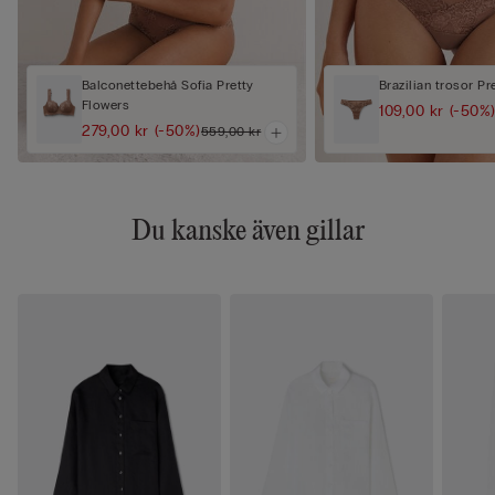
Balconettebehå Sofia Pretty
Brazilian trosor Pr
Flowers
109,00 kr
(-50%
279,00 kr
(-50%)
559,00 kr
Du kanske även gillar