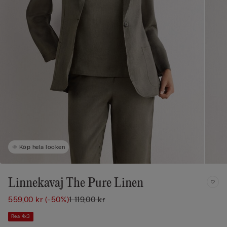
Köp hela looken
Linnekavaj The Pure Linen
559,00 kr
(-50%)
1 119,00 kr
Rea 4x3