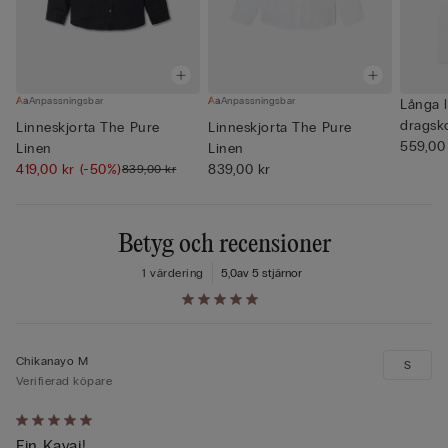
Anpassningsbar
Anpassningsbar
Långa 
dragsk
Linneskjorta The Pure
Linneskjorta The Pure
559,00
Linen
Linen
419,00 kr
(-50%)
839,00 kr
839,00 kr
Betyg och recensioner
1 värdering
5,0
av 5 stjärnor
Chikanayo M
S
Verifierad köpare
Värderad
Fin Kavaj!