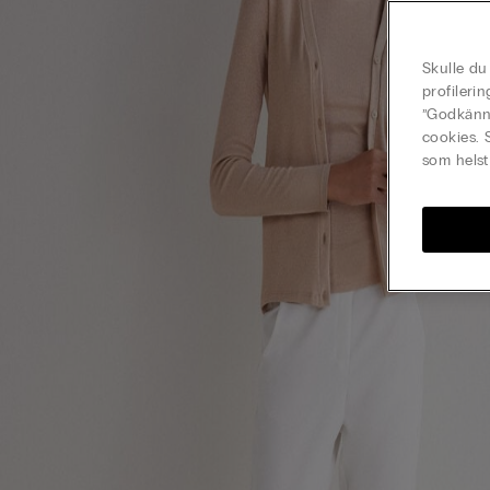
Skulle du
profileri
”Godkänn 
cookies. 
som helst