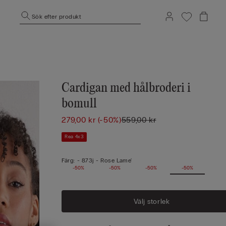
Sök efter produkt
Cardigan med hålbroderi i
bomull
279,00 kr
(-50%)
559,00 kr
Rea 4x3
Färg:
-
873j - Rose Lame'
-50%
-50%
-50%
-50%
Välj storlek