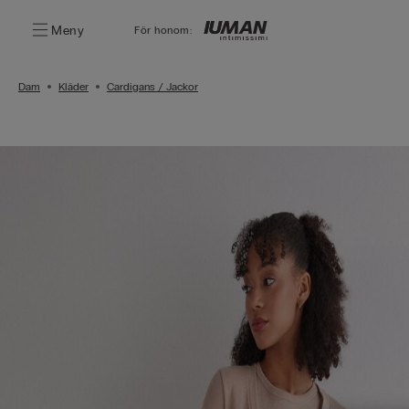
Meny
För honom:
Dam
Kläder
Cardigans / Jackor