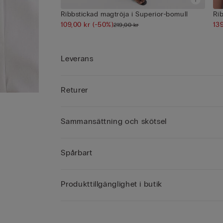
Ribbstickad magtröja i Superior-bomull
Ri
109,00 kr
(-50%)
13
219,00 kr
Leverans
Returer
Sammansättning och skötsel
Spårbart
Produkttillgänglighet i butik