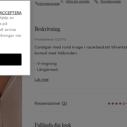
Hitta din storlek
Storleksguide
Storleksguide
 ACCEPTERA
hjälp av
a på
Beskrivning
tt avvisa
llningar när
Produktkod: CL177C
Cardigan med rund krage i racerbackstil tillverkat
bomull med hålbroderi.
• V-ringning
• Långärmad
• Normal passform
Läs mer
• Modellen är 175 cm lång och har på sig storlek 
Recensioner
(
3
)
Fullända din look