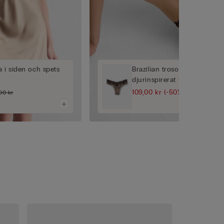
 i siden och spets
Brazilian trosor i 80-talsmo
djurinspirerat tryck Simply 
109,00 kr
(-50%)
00 kr
219,00 kr