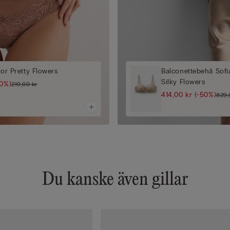
sor Pretty Flowers
Balconettebehå Sofia
Silky Flowers
50%)
219,00 kr
414,00 kr
(-50%)
829,
Du kanske även gillar