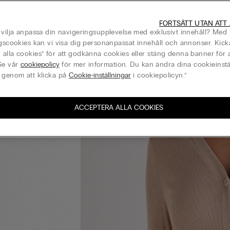
FORTSÄTT UTAN ATT
 vilja anpassa din navigeringsupplevelse med exklusivt innehåll? Med 
ngscookies kan vi visa dig personanpassat innehåll och annonser. Kick
alla cookies” för att godkänna cookies eller stäng denna banner för a
Se vår
cookiepolicy
för mer information. Du kan ändra dina cookieinstä
 genom att klicka på
Cookie-inställningar
i cookiepolicyn.”
ACCEPTERA ALLA COOKIES