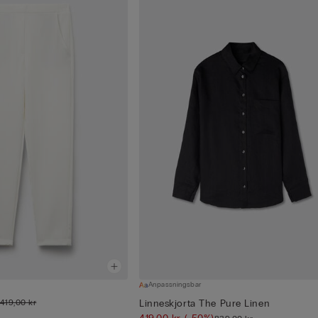
Anpassningsbar
r
419,00 kr
Linneskjorta The Pure Linen