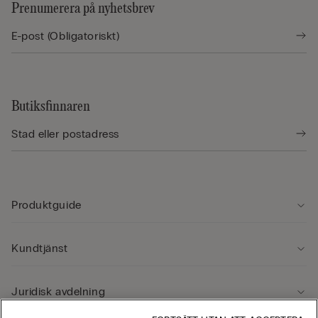
Prenumerera på nyhetsbrev
Butiksfinnaren
Produktguide
Kundtjänst
Juridisk avdelning