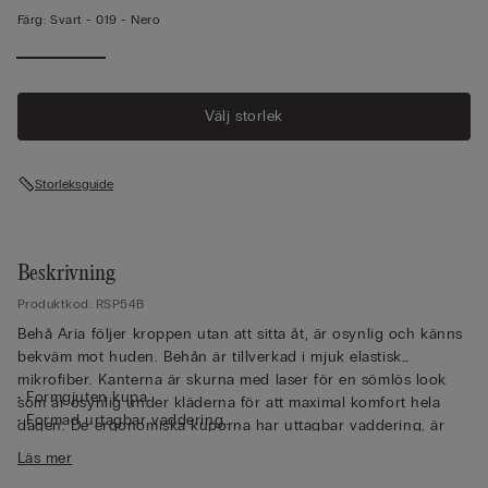
Färg:
Svart -
019 - Nero
Välj storlek
Storleksguide
Beskrivning
Produktkod: RSP54B
Behå Aria följer kroppen utan att sitta åt, är osynlig och känns
bekväm mot huden. Behån är tillverkad i mjuk elastisk
mikrofiber. Kanterna är skurna med laser för en sömlös look
• Formgjuten kupa
som är osynlig under kläderna för att maximal komfort hela
• Formad urtagbar vaddering
dagen. De ergonomiska kuporna har uttagbar vaddering, är
• Utan bygel
tunna och låter huden andas. Plagget kan bäras med eller utan
Läs mer
• Elastiska axelband som är justerbara i ryggen
vaddering beroende på tillfälle och humör. Vadderingen är