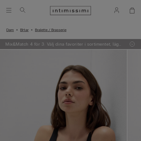
Dam
BH:ar
Bralette / Brasserie
Mix&Match 4 för 3: Välj dina favoriter i sortimentet, lägg
4 varor i varukorgen - betala endast för 3.