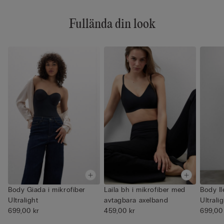
Fullända din look
Body Giada i mikrofiber
Laila bh i mikrofiber med
Body Il
Ultralight
avtagbara axelband
Ultrali
699,00 kr
459,00 kr
699,00