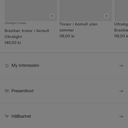
Ultralight Cotton
Trosor i bomull utan
Ultrali
sömmar
Brazili
Brazilian trosor i bomull
119,00 kr
119,00 
Ultralight
149,00 kr
My Intimissimi
Presentkort
Hållbarhet