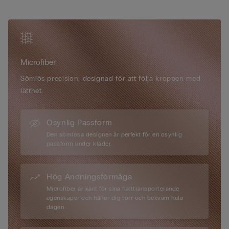
• Superplatt stängning med hyska bak
markerad med höger och vänster för att göra det enklare att
• För en rundad naturlig effekt
sätta tillbaka inläggen när de tagits ur. Denna behå är
• Modellen är 175 cm lång och har på sig storlek S
supermjuk, lätt och bekväm och kommer garanterat bli en
• Storleksrekommendation
favorit.
XS > 70B, 75A
S > 70C, 75B, 80A
Microfiber
M > 70D, 75C, 80B, 85A
L > 75D, 80C, 85B, 90A
Sömlös precision, designad för att följa kroppen med
XL > 80D, 85C, 90B
lätthet.
Osynlig Passform
Den sömlösa designen är perfekt för en osynlig
passform under kläder.
Hög Andningsförmåga
Microfiber är känt för sina fukttransporterande
egenskaper och håller dig torr och bekväm hela
dagen.