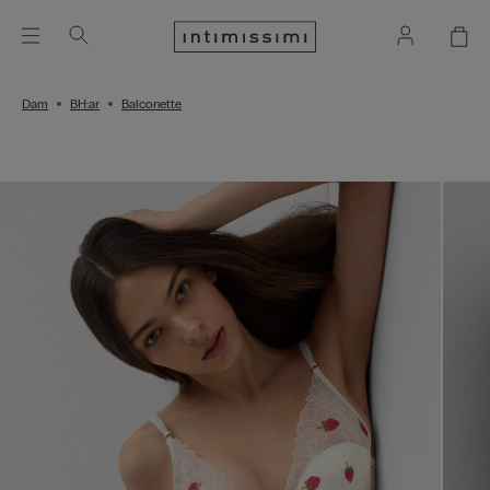
Dam
BH:ar
Balconette