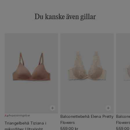
Du kanske även gillar
Anpassningsbar
Balconettebehå Elena Pretty
Balcone
Flowers
Flower
Triangelbehå Tiziana i
559,00 kr
559,00
mikrofiber Ultralight