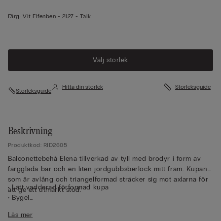
Färg:
Vit Elfenben -
2127 - Talk
Välj storlek
Hitta din storlek
Storleksguide
Storleksguide
Beskrivning
Produktkod: RID2605
Balconettebehå Elena tillverkad av tyll med brodyr i form av
färgglada bär och en liten jordgubbsberlock mitt fram. Kupan
som är avlång och triangelformad sträcker sig mot axlarna för
• Lätt vadderad förformad kupa
att ge ett utmärkt stöd.
• Bygel
• Fodrat bystband i tyll
Läs mer
• Dubbla flätade axelband som är justerbara i ryggen