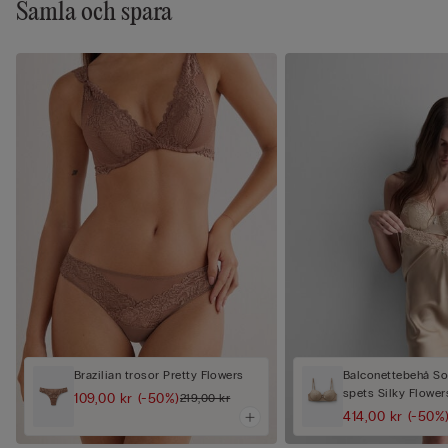
Samla och spara
Brazilian trosor Pretty Flowers
Balconettebehå Sof
spets Silky Flower
109,00 kr
(-50%)
219,00 kr
414,00 kr
(-50%