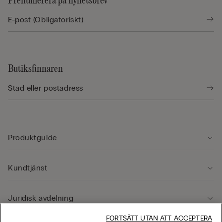
Prenumerera på nyhetsbrev
Butiksfinnaren
Produktguide
Kundtjänst
Juridisk avdelning
FORTSÄTT UTAN ATT ACCEPTERA