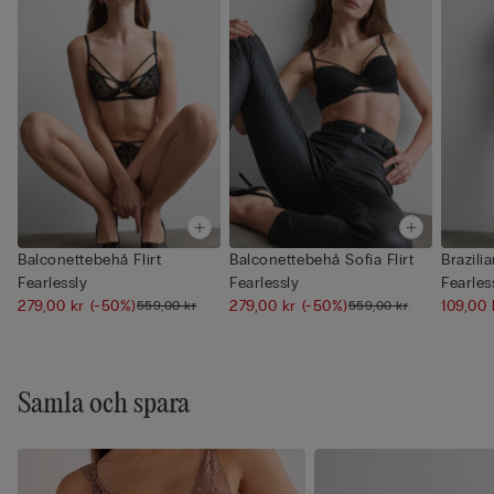
Balconettebehå Flirt
Balconettebehå Sofia Flirt
Brazilia
Fearlessly
Fearlessly
Fearles
279,00 kr
(-50%)
279,00 kr
(-50%)
109,00
559,00 kr
559,00 kr
Samla och spara