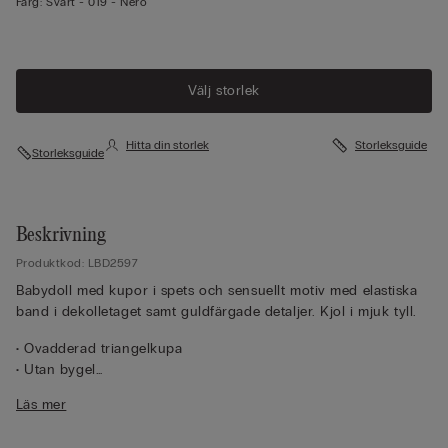
Färg:
Svart -
019 - Nero
Välj storlek
Hitta din storlek
Storleksguide
Storleksguide
Beskrivning
Produktkod: LBD2597
Babydoll med kupor i spets och sensuellt motiv med elastiska
band i dekolletaget samt guldfärgade detaljer. Kjol i mjuk tyll.
• Ovadderad triangelkupa
• Utan bygel
• Axelband klädda i satin med justerbar rygg
Läs mer
• Klockformad kjol
• Modellen är 175 cm lång och har på sig storlek S