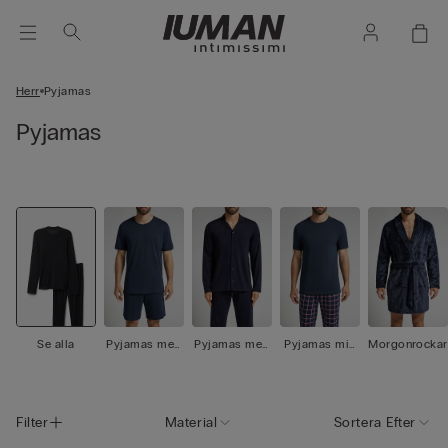
Herr
Pyjamas
Pyjamas
Se alla
Pyjamas med
Pyjamas med
Pyjamas mix
Morgonrockar
shorts
långbyxor
& match
Filter
Material
Sortera Efter