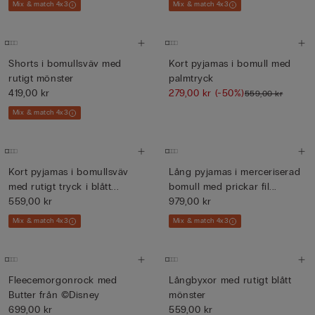
Mix & match 4x3
Mix & match 4x3
Shorts i bomullsväv med
Kort pyjamas i bomull med
rutigt mönster
palmtryck
419,00 kr
279,00 kr
(-50%)
559,00 kr
Mix & match 4x3
Kort pyjamas i bomullsväv
Lång pyjamas i merceriserad
med rutigt tryck i blått...
bomull med prickar fil...
559,00 kr
979,00 kr
Mix & match 4x3
Mix & match 4x3
Fleecemorgonrock med
Långbyxor med rutigt blått
Butter från ©Disney
mönster
699,00 kr
559,00 kr