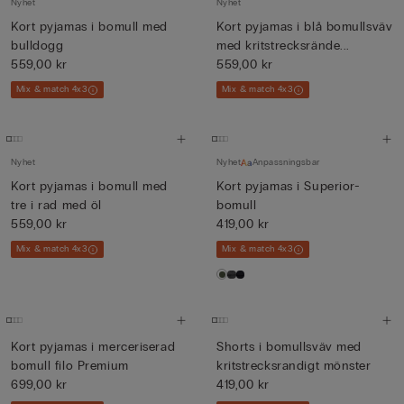
Nyhet
Nyhet
Kort pyjamas i bomull med
Kort pyjamas i blå bomullsväv
bulldogg
med kritstrecksrände...
559,00 kr
559,00 kr
Mix & match 4x3
Mix & match 4x3
Nyhet
Nyhet
Anpassningsbar
Kort pyjamas i bomull med
Kort pyjamas i Superior-
tre i rad med öl
bomull
559,00 kr
419,00 kr
Mix & match 4x3
Mix & match 4x3
Kort pyjamas i merceriserad
Shorts i bomullsväv med
bomull filo Premium
kritstrecksrandigt mönster
699,00 kr
419,00 kr