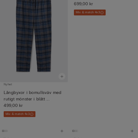
699,00 kr
Mix & match 4x3
Nyhet
Långbyxor i bomullsväv med
rutigt mönster i blått ...
499,00 kr
Mix & match 4x3