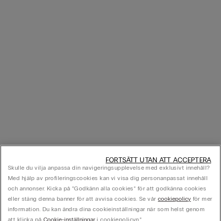
FORTSÄTT UTAN ATT ACCEPTERA
Skulle du vilja anpassa din navigeringsupplevelse med exklusivt innehåll?
Med hjälp av profileringscookies kan vi visa dig personanpassat innehåll
och annonser. Kicka på ”Godkänn alla cookies” för att godkänna cookies
eller stäng denna banner för att avvisa cookies. Se vår
cookiepolicy
för mer
information. Du kan ändra dina cookieinställningar när som helst genom
att klicka på
Cookie-inställningar
i cookiepolicyn.”