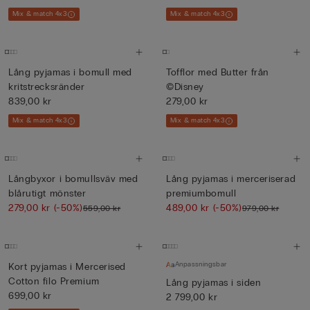
Mix & match 4x3
Mix & match 4x3
Lång pyjamas i bomull med
Tofflor med Butter från
kritstrecksränder
©Disney
839,00 kr
279,00 kr
Mix & match 4x3
Mix & match 4x3
Långbyxor i bomullsväv med
Lång pyjamas i merceriserad
blårutigt mönster
premiumbomull
279,00 kr
(-50%)
489,00 kr
(-50%)
559,00 kr
979,00 kr
Anpassningsbar
Kort pyjamas i Mercerised
Cotton filo Premium
Lång pyjamas i siden
699,00 kr
2 799,00 kr