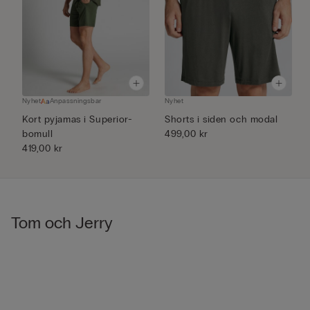
Nyhet
Anpassningsbar
Nyhet
N
Kort pyjamas i Superior-
Shorts i siden och modal
B
bomull
499,00 kr
m
419,00 kr
1
Tom och Jerry