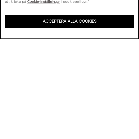
att klicka på
Cookie-inställningar
i cookiepolicyn.”
ACCEPTERA ALLA COOKIES
Besök webbutiken för ditt
Förenta Staterna
land:
My Intimissimi
Presentkort
Hållbarhet