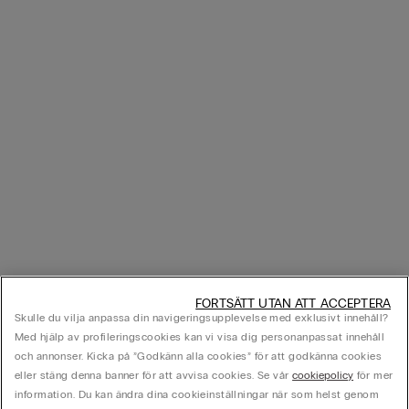
FORTSÄTT UTAN ATT ACCEPTERA
Skulle du vilja anpassa din navigeringsupplevelse med exklusivt innehåll?
Med hjälp av profileringscookies kan vi visa dig personanpassat innehåll
och annonser. Kicka på ”Godkänn alla cookies” för att godkänna cookies
eller stäng denna banner för att avvisa cookies. Se vår
cookiepolicy
för mer
information. Du kan ändra dina cookieinställningar när som helst genom