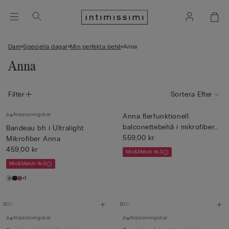
Dam
Speciella dagar
Min perfekta behå
Anna
Anna
Filter
Sortera Efter
Anpassningsbar
Anna flerfunktionell
balconettebehå i mikrofiber
Bandeau bh i Ultralight
U...
559,00 kr
Mikrofiber Anna
459,00 kr
Mix&Match 4x3
Mix&Match 4x3
+1
Anpassningsbar
Anpassningsbar