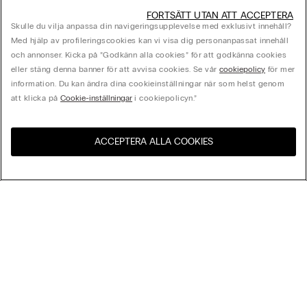
FORTSÄTT UTAN ATT ACCEPTERA
Skulle du vilja anpassa din navigeringsupplevelse med exklusivt innehåll?
Med hjälp av profileringscookies kan vi visa dig personanpassat innehåll
och annonser. Kicka på ”Godkänn alla cookies” för att godkänna cookies
eller stäng denna banner för att avvisa cookies. Se vår
cookiepolicy
för mer
information. Du kan ändra dina cookieinställningar när som helst genom
att klicka på
Cookie-inställningar
i cookiepolicyn.”
ACCEPTERA ALLA COOKIES
Besök webbutiken för ditt
Förenta Staterna
land:
Sortera Efter
Bästsäljare
Pris högst till lägst
My Intimissimi
Pris lägst till högst
Nyheter