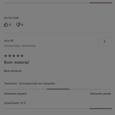
26/06/2026
0
0
Ana M
5
Comprador verificado
Atribuiu
Bom material
5
em
Boa compra
5
Tamanho
:
Corresponde ao tamanho
Demasiado pequeno
Demasiado grande
Qualidade
:
5/5