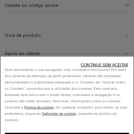
Guia de produto
Apoio ao cliente
CONTINUE SEM ACEITAR
Quer personalizar a sua navegação com conteúdos exclusivos? Por meio
Área legal
dos cookies de definição de perfil poderemos oferecer-lhe conteúdos
personalizados e publicidade adequada a si. Clicando em “Aceitar todos
os Cookies”, concorda com a utilização dos cookies. Pelo contrário,
Empresa
fechando esta barra com o botão fechar, continuará a navegação e os
cookies não serão ativados. Para mais informações sobre os cookies
consultar a
Política de cookies
. Em qualquer momento, para alterar as suas
preferência, clique em
Definições de cookies
presente na política de
© CALZEDONIA PORTUGAL LDA, Av. Infante D. Henrique, Lt. 312 - 1950-421 Lisboa -
cookies.
PORTUGAL - PT503729256 - Capital Social de cinco milhões de euros