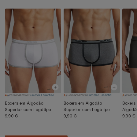
Personalizável
Summer Essential
Personalizável
Summer Essential
Persona
Boxers em Algodão
Boxers em Algodão
Boxers 
Superior com Logótipo
Superior com Logótipo
Algodã
9,90 €
9,90 €
9,90 €