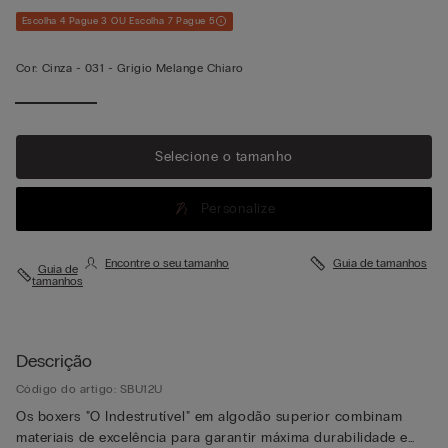
Escolha 4 Pague 3 OU Escolha 7 Pague 5
Cor:
Cinza -
031 - Grigio Melange Chiaro
Ver mais
Selecione o tamanho
Personalize
Encontre o seu tamanho
Guia de tamanhos
Guia de
tamanhos
Descrição
Código do artigo: SBU12U
Os boxers "O Indestrutível" em algodão superior combinam
materiais de excelência para garantir máxima durabilidade e