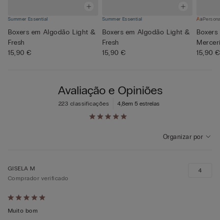
Summer Essential
Summer Essential
Persona
Boxers em Algodão Light &
Boxers em Algodão Light &
Boxers
Fresh
Fresh
Mercer
15,90 €
15,90 €
15,90 
Avaliação e Opiniões
223 classificações
4,8
em 5 estrelas
Organizar por
GISELA M
4
Comprador verificado
Atribuiu
5
Muito bom