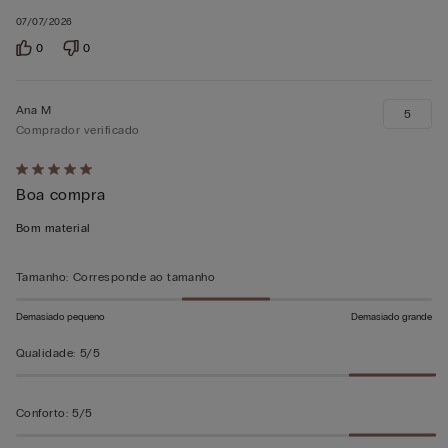
07/07/2026
0
0
Ana M
5
Comprador verificado
Atribuiu
Boa compra
5
em
Bom material
5
Tamanho
:
Corresponde ao tamanho
Demasiado pequeno
Demasiado grande
Qualidade
:
5/5
Conforto
:
5/5