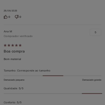
26/06/2026
0
0
Ana M
5
Comprador verificado
Atribuiu
Boa compra
5
em
Bom material
5
Tamanho
:
Corresponde ao tamanho
Demasiado pequeno
Demasiado grande
Qualidade
:
5/5
Conforto
:
5/5