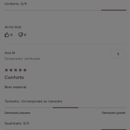
Conforto
:
5/5
26/06/2026
0
0
Ana M
5
Comprador verificado
Atribuiu
Conforto
5
em
Bom material
5
Tamanho
:
Corresponde ao tamanho
Demasiado pequeno
Demasiado grande
Qualidade
:
5/5