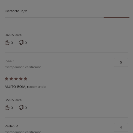
Conforto
:
5/5
26/06/2026
0
0
jose r
5
Comprador verificado
Atribuiu
5
MUITO BOM, recomendo
em
22/06/2026
5
0
0
Pedro R
4
Comprador verificado