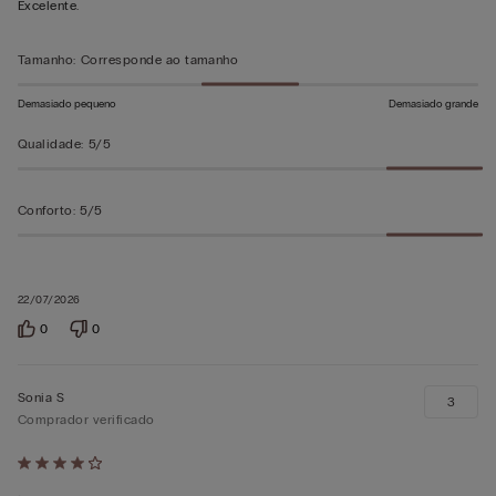
Excelente.
5
Tamanho
:
Corresponde ao tamanho
Demasiado pequeno
Demasiado grande
Qualidade
:
5/5
Conforto
:
5/5
22/07/2026
0
0
Sonia S
3
Comprador verificado
Atribuiu
.
4