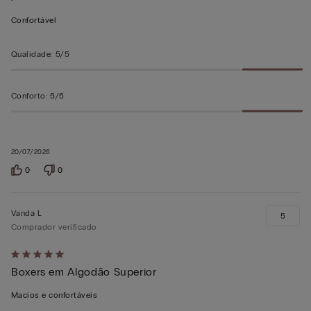
em
Confortável
5
Qualidade
:
5/5
Conforto
:
5/5
20/07/2026
0
0
Vanda L
5
Comprador verificado
Atribuiu
Boxers em Algodão Superior
5
em
Macios e confortáveis
5