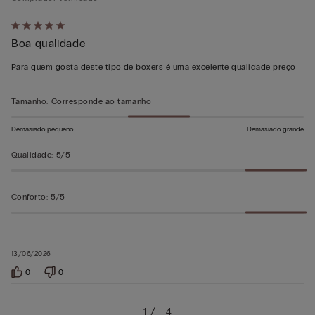
Atribuiu
Boa qualidade
5
em
Para quem gosta deste tipo de boxers é uma excelente qualidade preço
5
Tamanho
:
Corresponde ao tamanho
Demasiado pequeno
Demasiado grande
Qualidade
:
5/5
Conforto
:
5/5
13/06/2026
0
0
1
4
…