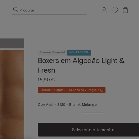
Procurar
Summer Essential
LIGHT&FRESH
Boxers em Algodão Light &
Fresh
15,90 €
Escolha 4 Pague 3 OU Escolha 7 Pague 5
Cor:
Azul -
3120 - Blu Ink Melange
Selecione o tamanho