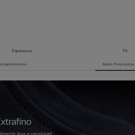
Espessura
Fit
 longos
Grossos
Muito Finos
Justos
xtrafino
lmente leve e respirável