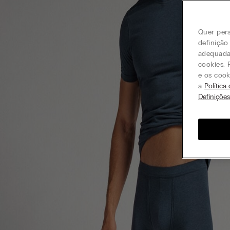
Quer pers
definição
adequada 
cookies. 
e os cook
a
Política
Definiçõe