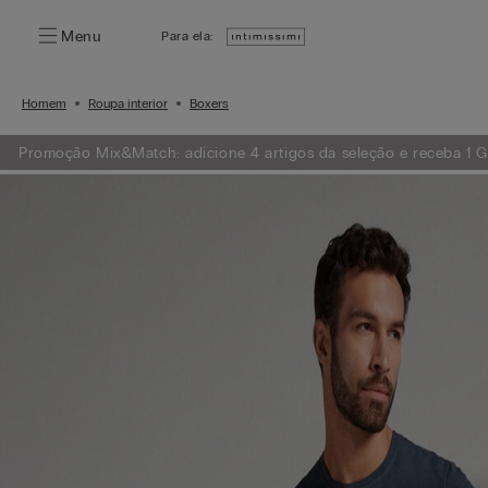
Menu
Para ela:
Homem
Roupa interior
Boxers
Promoção Mix&Match: adicione 4 artigos da seleção e receba 1 GR