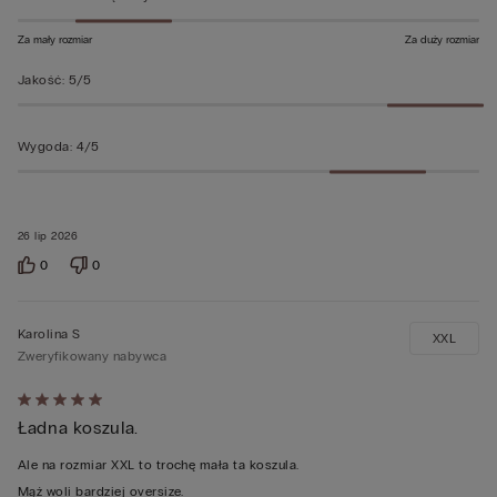
Za mały rozmiar
Za duży rozmiar
Jakość
:
5/5
Wygoda
:
4/5
26 lip 2026
0
0
Karolina S
XXL
Zweryfikowany nabywca
Ocena
Ładna koszula.
5
z
Ale na rozmiar XXL to trochę mała ta koszula.
5
Mąż woli bardziej oversize.