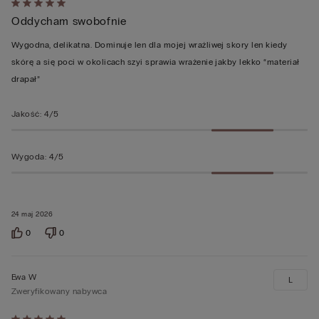
Ocena
Oddycham swobofnie
5
z
Wygodna, delikatna. Dominuje len dla mojej wrażliwej skory len kiedy
5
skórę a się poci w okolicach szyi sprawia wrażenie jakby lekko “materiał
drapał”
Jakość
:
4/5
Wygoda
:
4/5
24 maj 2026
0
0
Ewa W
L
Zweryfikowany nabywca