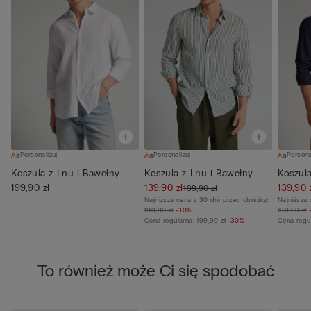
Personalizuj
Personalizuj
Persona
Koszula z Lnu i Bawełny
Koszula z Lnu i Bawełny
Koszula
199,90 zł
139,90 zł
139,90 
199,90 zł
Najniższa cena z 30 dni przed obniżką:
Najniższa 
199,90 zł
-30%
199,90 zł
Cena regularna:
199,90 zł
-30%
Cena regu
To również może Ci się spodobać