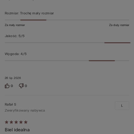
Rozmiar
:
Trochę mały rozmiar
Za mały rozmiar
Za duży rozmiar
Jakość
:
5/5
Wygoda
:
4/5
26 lip 2026
0
0
Rafał S
L
Zweryfikowany nabywca
Ocena
Biel idealna
5