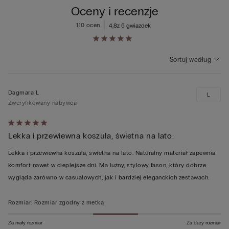
Oceny i recenzje
110 ocen
4,8
z 5 gwiazdek
Sortuj według
Dagmara L
L
Zweryfikowany nabywca
Ocena
Lekka i przewiewna koszula, świetna na lato.
5
z
Lekka i przewiewna koszula, świetna na lato. Naturalny materiał zapewnia
5
komfort nawet w cieplejsze dni. Ma luźny, stylowy fason, który dobrze
wygląda zarówno w casualowych, jak i bardziej eleganckich zestawach.
Rozmiar
:
Rozmiar zgodny z metką
Za mały rozmiar
Za duży rozmiar