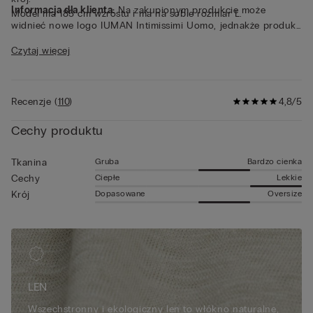
Informacja dla klienta:
Na zakupionym produkcie może
Model ma 185 cm wzrostu i ma na sobie rozmiar L.
widnieć nowe logo IUMAN Intimissimi Uomo, jednakże produkt
został wykonany z materiału tej samej jakości, ma ten sam krój i
Czytaj więcej
wykończenie, jak ten przedstawiony na tej stronie.
Recenzje
(
110
)
4,8/5
Cechy produktu
Gruba
Bardzo cienka
Tkanina
Ciepłe
Lekkie
Cechy
Dopasowane
Oversize
Krój
LEN
Wszechstronny i ekologiczny len to włókno naturalne,