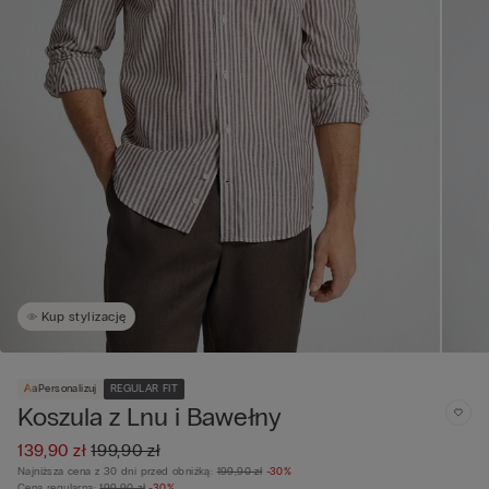
Kup stylizację
Personalizuj
REGULAR FIT
Koszula z Lnu i Bawełny
139,90 zł
199,90 zł
Najniższa cena z 30 dni przed obniżką:
199,90 zł
-30%
Cena regularna:
199,90 zł
-30%