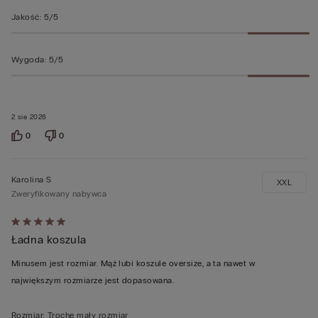
Jakość
:
5/5
Wygoda
:
5/5
2 sie 2026
0
0
Karolina S
XXL
Zweryfikowany nabywca
Ocena
Ładna koszula
5
z
Minusem jest rozmiar. Mąż lubi koszule oversize, a ta nawet w
5
największym rozmiarze jest dopasowana.
Rozmiar
:
Trochę mały rozmiar