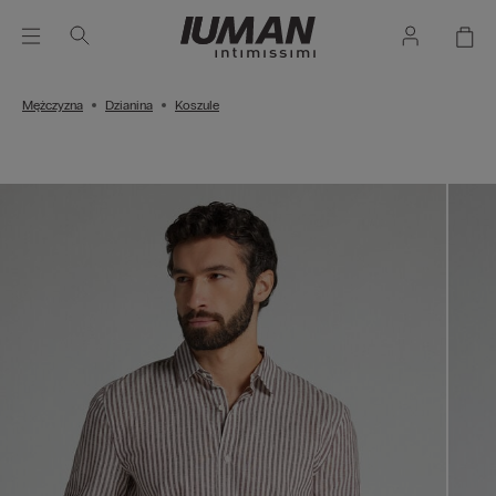
Mężczyzna
Dzianina
Koszule