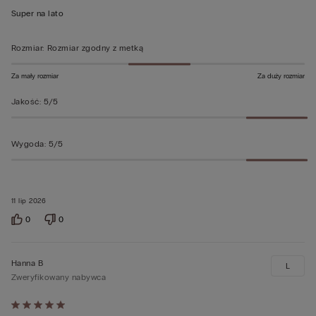
z
Super na lato
5
Rozmiar
:
Rozmiar zgodny z metką
Za mały rozmiar
Za duży rozmiar
Jakość
:
5/5
Wygoda
:
5/5
11 lip 2026
0
0
Hanna B
L
Zweryfikowany nabywca
Ocena