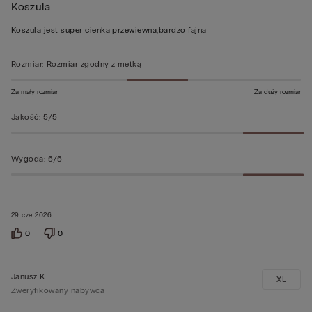
Koszula
5
z
Koszula jest super cienka przewiewna,bardzo fajna
5
Rozmiar
:
Rozmiar zgodny z metką
Za mały rozmiar
Za duży rozmiar
Jakość
:
5/5
Wygoda
:
5/5
29 cze 2026
0
0
Janusz K
XL
Zweryfikowany nabywca