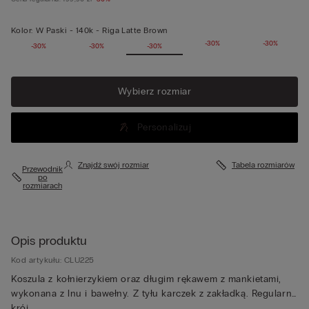
Kolor:
W Paski -
140k - Riga Latte Brown
-30%
-30%
-30%
-30%
-30%
Wybierz rozmiar
Personalizuj
Znajdź swój rozmiar
Tabela rozmiarów
Przewodnik
po
rozmiarach
Opis produktu
Kod artykułu: CLU225
Koszula z kołnierzykiem oraz długim rękawem z mankietami,
wykonana z lnu i bawełny. Z tyłu karczek z zakładką. Regularny
krój.