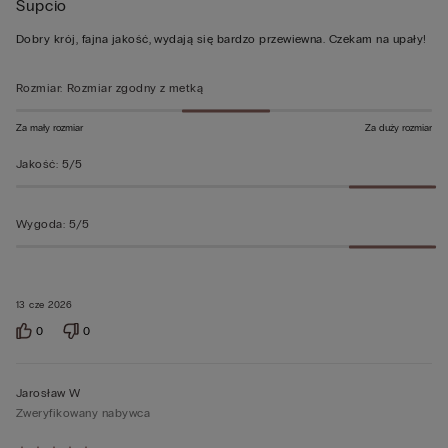
Supcio
5
z
Dobry krój, fajna jakość, wydają się bardzo przewiewna. Czekam na upały!
5
Rozmiar
:
Rozmiar zgodny z metką
Za mały rozmiar
Za duży rozmiar
Jakość
:
5/5
Wygoda
:
5/5
13 cze 2026
0
0
Jarosław W
Zweryfikowany nabywca