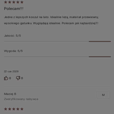
Ocena
Polecam!!!
5
z
Jedne z lepszych koszul na lato. Idealnie leżą, materiał przewiewny,
5
wysokiego gatunku. Wyglądają idealnie. Polecam jak najbardziej!!!
Jakość
:
5/5
Wygoda
:
5/5
22 cze 2026
0
0
Maciej B
M
Zweryfikowany nabywca
Ocena