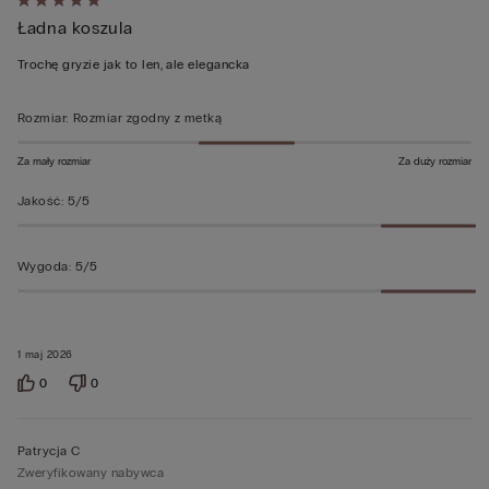
Ocena
Ładna koszula
5
z
Trochę gryzie jak to len, ale elegancka
5
Rozmiar
:
Rozmiar zgodny z metką
Za mały rozmiar
Za duży rozmiar
Jakość
:
5/5
Wygoda
:
5/5
1 maj 2026
0
0
Patrycja C
Zweryfikowany nabywca