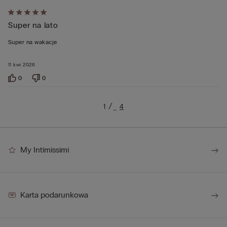
Ocena
Super na lato
5
z
Super na wakacje
5
11 kwi 2026
0
0
1
4
…
My Intimissimi
Karta podarunkowa