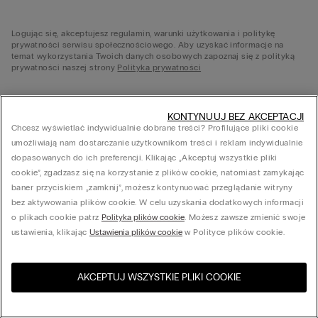
Logując się, akceptujesz regulamin, warunki użytkowania i politykę
prywatności serwisu społecznościowego. Aby uzyskać informacje na
temat wykorzystania Twoich danych osobowych zapoznaj się z polityką
prywatności naszej strony
Polityka prywatności
KONTYNUUJ BEZ AKCEPTACJI
Chcesz wyświetlać indywidualnie dobrane treści? Profilujące pliki cookie
umożliwiają nam dostarczanie użytkownikom treści i reklam indywidualnie
dopasowanych do ich preferencji. Klikając „Akceptuj wszystkie pliki
cookie”, zgadzasz się na korzystanie z plików cookie, natomiast zamykając
© CALZ Polska Sp. z o.o., Ul. Twarda 18, 00-105 Warszawa NIP 525-231-36-81 - REGON
015864690
baner przyciskiem „zamknij”, możesz kontynuować przeglądanie witryny
bez aktywowania plików cookie. W celu uzyskania dodatkowych informacji
o plikach cookie patrz
Polityka plików cookie
. Możesz zawsze zmienić swoje
ustawienia, klikając
Ustawienia plików cookie
w Polityce plików cookie.
AKCEPTUJ WSZYSTKIE PLIKI COOKIE
Odwiedź sklep internetowy w
United States
Twoim kraju