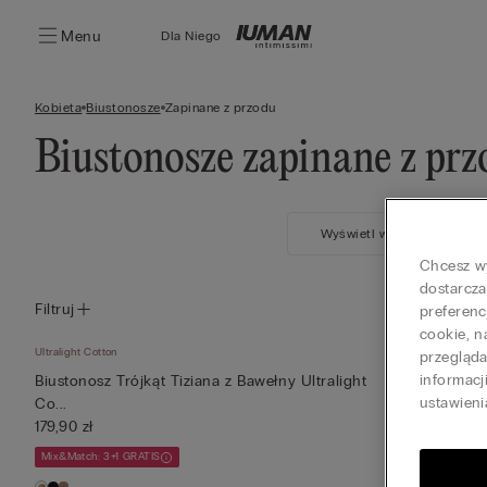
Menu
Dla Niego
Kobieta
Biustonosze
Zapinane z przodu
Biustonosze zapinane z pr
Wyświetl wszystko
Chcesz wy
dostarcza
Filtruj
preferenc
cookie, n
Ultralight Cotton
Ultralight Cotton
przegląd
informacj
Biustonosz Trójkąt Tiziana z Bawełny Ultralight
Biustonosz Tró
ustawieni
Co...
Co...
179,90 zł
179,90 zł
Mix&Match: 3+1 GRATIS
Mix&Match: 3+1 G