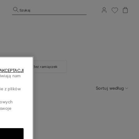
Szukaj
Braletki
Bez ramiączek
AKCEPTACJI
liwiają nam
h
Sortuj według
ie z plików
tkowych
 swoje
łny Ultralight