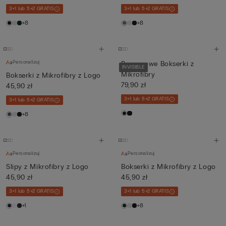
3+1 lub 5+2 GRATIS
3+1 lub 5+2 GRATIS
+8
+8
Personalizuj
Bezszwowe Bokserki z
INVISIBLE
Mikrofibry
Bokserki z Mikrofibry z Logo
79,90 zł
45,90 zł
3+1 lub 5+2 GRATIS
3+1 lub 5+2 GRATIS
+8
Personalizuj
Personalizuj
Slipy z Mikrofibry z Logo
Bokserki z Mikrofibry z Logo
45,90 zł
45,90 zł
3+1 lub 5+2 GRATIS
3+1 lub 5+2 GRATIS
+1
+8