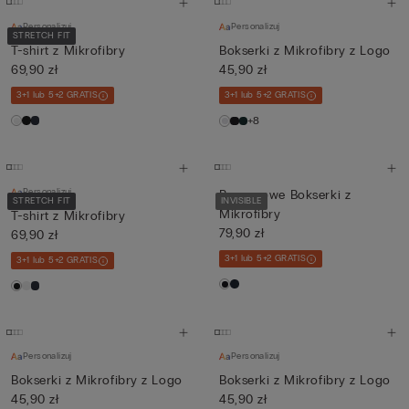
Personalizuj
Personalizuj
STRETCH FIT
T-shirt z Mikrofibry
Bokserki z Mikrofibry z Logo
69,90 zł
45,90 zł
3+1 lub 5+2 GRATIS
3+1 lub 5+2 GRATIS
+8
Personalizuj
Bezszwowe Bokserki z
STRETCH FIT
INVISIBLE
Mikrofibry
T-shirt z Mikrofibry
79,90 zł
69,90 zł
3+1 lub 5+2 GRATIS
3+1 lub 5+2 GRATIS
Personalizuj
Personalizuj
Bokserki z Mikrofibry z Logo
Bokserki z Mikrofibry z Logo
45,90 zł
45,90 zł