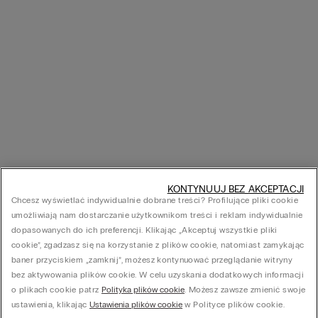
KONTYNUUJ BEZ AKCEPTACJI
Chcesz wyświetlać indywidualnie dobrane treści? Profilujące pliki cookie
umożliwiają nam dostarczanie użytkownikom treści i reklam indywidualnie
dopasowanych do ich preferencji. Klikając „Akceptuj wszystkie pliki
cookie”, zgadzasz się na korzystanie z plików cookie, natomiast zamykając
baner przyciskiem „zamknij”, możesz kontynuować przeglądanie witryny
bez aktywowania plików cookie. W celu uzyskania dodatkowych informacji
o plikach cookie patrz
Polityka plików cookie
. Możesz zawsze zmienić swoje
ustawienia, klikając
Ustawienia plików cookie
w Polityce plików cookie.