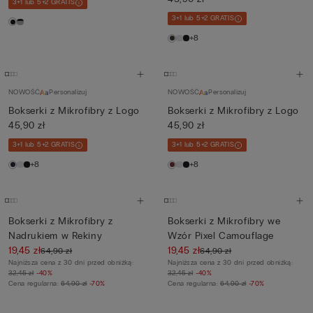
3+1 lub 5+2 GRATIS
3+1 lub 5+2 GRATIS
+8
NOWOŚĆ
Personalizuj
NOWOŚĆ
Personalizuj
Bokserki z Mikrofibry z Logo
Bokserki z Mikrofibry z Logo
45,90 zł
45,90 zł
3+1 lub 5+2 GRATIS
3+1 lub 5+2 GRATIS
+8
+8
Bokserki z Mikrofibry z
Bokserki z Mikrofibry we
Nadrukiem w Rekiny
Wzór Pixel Camouflage
19,45 zł
19,45 zł
64,90 zł
64,90 zł
Najniższa cena z 30 dni przed obniżką:
Najniższa cena z 30 dni przed obniżką:
32,45 zł
-40%
32,45 zł
-40%
Cena regularna:
64,90 zł
-70%
Cena regularna:
64,90 zł
-70%