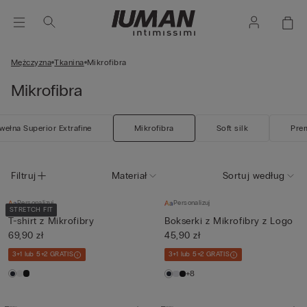
Mężczyzna
Tkanina
Mikrofibra
Mikrofibra
wełna Superior Extrafine
Mikrofibra
Soft silk
Pre
Filtruj
Materiał
Sortuj według
Personalizuj
Personalizuj
STRETCH FIT
T-shirt z Mikrofibry
Bokserki z Mikrofibry z Logo
69,90 zł
45,90 zł
3+1 lub 5+2 GRATIS
3+1 lub 5+2 GRATIS
+8