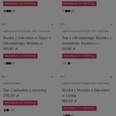
Mix&Match: 3+1 GRATIS
Mix&Match: 3+1 GRATIS
+21
+21
Personalizuj
Ultralight with Cashmere
Personalizuj
Ultralight with Cashmere
Bluzka z Dekoltem w Szpic z
Top z Ultralekkiego Modalu z
Ultralekkiego Modalu z...
Dodatkiem Kaszmiru i ...
189,90 zł
99,90 zł
Mix&Match: 3+1 GRATIS
Mix&Match: 3+1 GRATIS
+2
Personalizuj
Personalizuj
Ultralight with Cashmere
Top z jedwabiu z koronką
Bluzka z Modalu z Dekoltem
205,90 zł
w Łódkę
189,90 zł
Mix&Match: 3+1 GRATIS
Mix&Match: 3+1 GRATIS
+9
+21