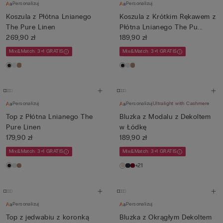
Personalizuj
Personalizuj
Koszula z Płótna Lnianego
Koszula z Krótkim Rękawem z
The Pure Linen
Płótna Lnianego The Pu...
269,90 zł
189,90 zł
Mix&Match: 3+1 GRATIS
Mix&Match: 3+1 GRATIS
Personalizuj
Personalizuj
Ultralight with Cashmere
Top z Płótna Lnianego The
Bluzka z Modalu z Dekoltem
Pure Linen
w Łódkę
179,90 zł
189,90 zł
Mix&Match: 3+1 GRATIS
Mix&Match: 3+1 GRATIS
+21
Personalizuj
Personalizuj
Top z jedwabiu z koronką
Bluzka z Okrągłym Dekoltem