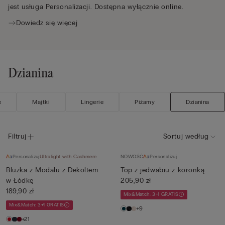
jest usługa Personalizacji. Dostępna wyłącznie online.
Dowiedz się więcej
Dzianina
e
Majtki
Lingerie
Piżamy
Dzianina
Filtruj
Sortuj według
Personalizuj
Ultralight with Cashmere
NOWOŚĆ
Personalizuj
Bluzka z Modalu z Dekoltem
Top z jedwabiu z koronką
w Łódkę
205,90 zł
189,90 zł
Mix&Match: 3+1 GRATIS
Mix&Match: 3+1 GRATIS
+9
+21