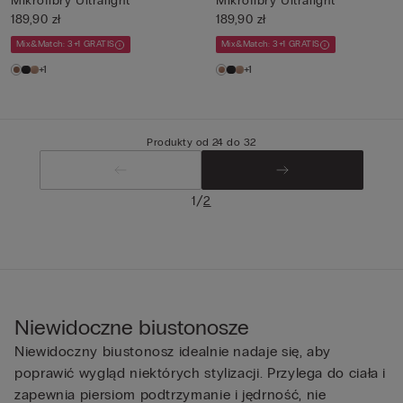
Mikrofibry Ultralight
Mikrofibry Ultralight
189,90 zł
189,90 zł
Mix&Match: 3+1 GRATIS
Mix&Match: 3+1 GRATIS
+1
+1
Produkty od 24 do 32
/
1
2
Niewidoczne biustonosze
Niewidoczny biustonosz idealnie nadaje się, aby
poprawić wygląd niektórych stylizacji. Przylega do ciała i
zapewnia piersiom podtrzymanie i jędrność, nie