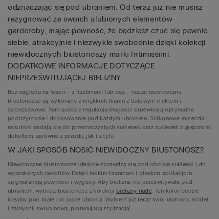
odznaczając się pod ubraniem. Od teraz już nie musisz
rezygnować ze swoich ulubionych elementów
garderoby, mając pewność, że będziesz czuć się pewnie
siebie, atrakcyjnie i niezwykle swobodnie dzięki kolekcji
niewidocznych biustonoszy marki Intimissimi.
DODATKOWE INFORMACJE DOTYCZĄCE
NIEPRZEŚWITUJĄCEJ BIELIZNY
Bez względu na fason – z fiszbinami lub bez – nasze niewidoczne
biustonosze są wykonane z miękkich tkanin z tiulowym efektem i
są bezszwowe. Ramiączka z regulacją długości zapewniają optymalne
podtrzymanie i dopasowanie pod każdym ubraniem. Silikonowe miseczki i
nasutniki nadają się do przezroczystych sukienek oraz sukienek z głębokim
dekoltem, zarówno z przodu, jak i z tyłu.
W JAKI SPOSÓB NOSIĆ NIEWIDOCZNY BIUSTONOSZ?
Niewidoczne biustonosze idealnie sprawdzą się pod obcisłe sukienki i do
wyszukanych dekoltów. Dzięki lekkim tkaninom i płaskim aplikacjom
są gwarancją pewności i wygody. Aby bielizna nie prześwitywała pod
ubraniem, wybierz biustonosz z kolekcji
bielizny nude
. Ten kolor będzie
idealny pod białe lub jasne ubrania. Wybierz już teraz swój ulubiony model
i zabłyśnij swoją nową, piorunującą stylizacją!