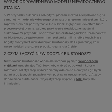
WYBÓR ODPOWIEDNIEGO MODELU NIEWIDOCZNEGO
STANIKA
"> W przypadku sukienek z odkrytymi plecami możesz zdecydować się na
samonośny model niewidocznego stanika z przylepnymi miseczkami, który
zapewni piersiom podtrzymanie. Do sukienki z głębokim dekoltem lub z
przezroczystej tkaniny, wybierz praktycznie niewidoczne nasutniki
silikonowe. W przypadku sportowych lub ekstrawaganckich ubrań postaw
na biustonosz z regulowanymi ramiączkami z linii invisible touch. Nasz
bogaty asortyment niewidocznych biustonoszy da Ci gwarancję, że w
naszej kolekcji znajdziesz produkt idealny dla Ciebie!
Z CZYM ŁĄCZYĆ NIEWIDOCZNY BIUSTONOSZ?
Niewidoczne biustonosze wspaniale komponują się z
niewidocznymi
majtkami
, uzupełniając Twój look. Aby wybrać odpowiedni kolor w
zależności od stylizacji: wybierz ciemny odcień do ciemnych i grubych
ubrań, a do jasnych i przewiewnych postaw na neutralne kolory. A żeby
dodać nieco subtelności Twojej stylizacji, wypróbuj
halki
baby doll
Intimissimi.