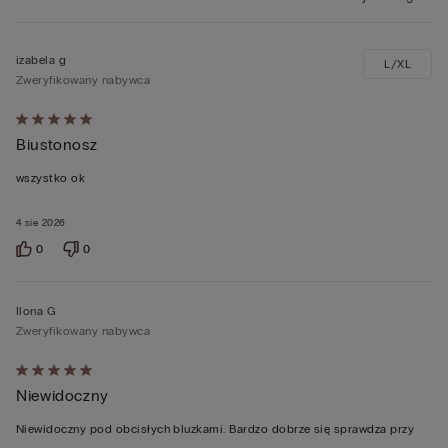
izabela g
L/XL
Zweryfikowany nabywca
Ocena
Biustonosz
5
z
wszystko ok
5
4 sie 2026
0
0
Ilona G
Zweryfikowany nabywca
Ocena
Niewidoczny
5
z
Niewidoczny pod obcisłych bluzkami. Bardzo dobrze się sprawdza przy
5