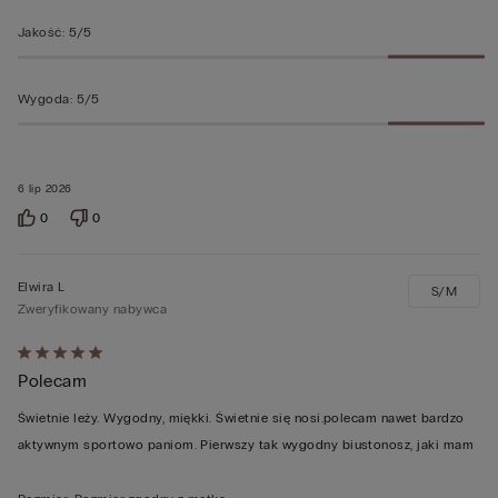
Jakość
:
5/5
Wygoda
:
5/5
6 lip 2026
0
0
Elwira L
S/M
Zweryfikowany nabywca
Ocena
Polecam
5
z
Świetnie leży. Wygodny, miękki. Świetnie się nosi.polecam nawet bardzo
5
aktywnym sportowo paniom. Pierwszy tak wygodny biustonosz, jaki mam