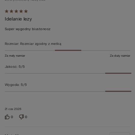
Ocena
Idelanie lezy
5
z
Super wygodny biustonosz
5
Rozmiar
:
Rozmiar zgodny z metką
Za mały rozmiar
Za duży rozmiar
Jakość
:
5/5
Wygoda
:
5/5
21 cze 2026
0
0