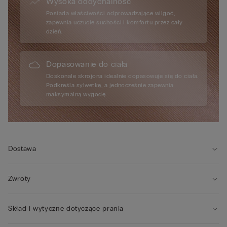
Wysoka oddychalność
Posiada właściwości odprowadzające wilgoć,
zapewnia uczucie suchości i komfortu przez cały
dzień.
Dopasowanie do ciała
Doskonale skrojona idealnie dopasowuje się do ciała.
Podkreśla sylwetkę, a jednocześnie zapewnia
maksymalną wygodę.
Dostawa
Zwroty
Skład i wytyczne dotyczące prania