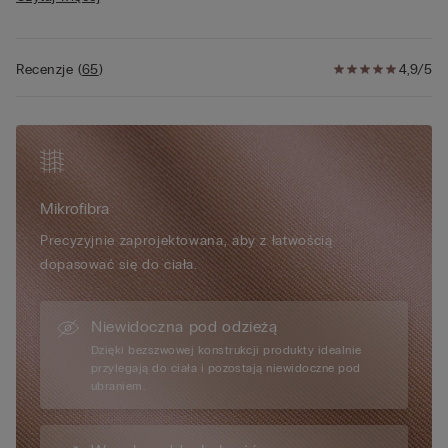
• Efekt naturalnego zaokrąglenia biustu
idealnie nadaje się również do noszenia nawet w nocy.
• Modelka ma 175 cm wzrostu i ma na sobie rozmiar S/M
Recenzje
(
65
)
4,9/5
Mikrofibra
Precyzyjnie zaprojektowana, aby z łatwością
dopasować się do ciała.
Niewidoczna pod odzieżą
Dzięki bezszwowej konstrukcji produkty idealnie
przylegają do ciała i pozostają niewidoczne pod
ubraniem.