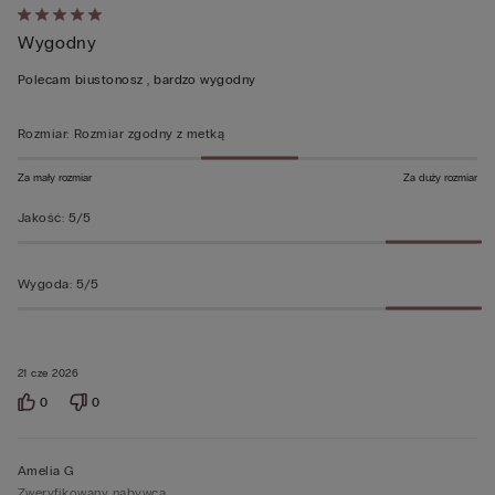
Ocena
Wygodny
5
z
Polecam biustonosz , bardzo wygodny
5
Rozmiar
:
Rozmiar zgodny z metką
Za mały rozmiar
Za duży rozmiar
Jakość
:
5/5
Wygoda
:
5/5
21 cze 2026
0
0
Amelia G
Zweryfikowany nabywca