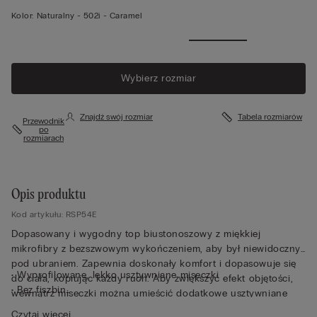
Kolor:
Naturalny -
502i - Caramel
Wybierz rozmiar
Znajdź swój rozmiar
Tabela rozmiarów
Przewodnik
po
rozmiarach
Opis produktu
Kod artykułu: RSP54E
Dopasowany i wygodny top biustonoszowy z miękkiej
mikrofibry z bezszwowym wykończeniem, aby był niewidoczny
pod ubraniem. Zapewnia doskonały komfort i dopasowuje się
• Wyprofilowane, lekko usztywniane miseczki
do ciała, kopiując każdy ruch. Aby zwiększyć efekt objętości,
• Bez fiszbin
wewnątrz miseczki można umieścić dodatkowe usztywniane
• Elastyczne ramiączka z regulacją na całej długości
wkładki. Biustonosz można nosić od rana do wieczora, a
Czytaj więcej