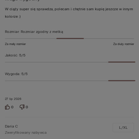
z
W ciąży super się sprawdza, polecam i chętnie sam kupię jeszcze w innym
5
kolorze :)
Rozmiar
:
Rozmiar zgodny z metką
Za mały rozmiar
Za duży rozmiar
Jakość
:
5/5
Wygoda
:
5/5
27 lip 2026
0
0
Daria C
L/XL
Zweryfikowany nabywca