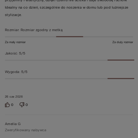
Idealny na co dzień, szczególnie do noszenia w domu lub pod luźniejsze
stylizacje.
Rozmiar
:
Rozmiar zgodny z metką
Za mały rozmiar
Za duży rozmiar
Jakość
:
5/5
Wygoda
:
5/5
26 cze 2026
0
0
Amelia G
Zweryfikowany nabywca