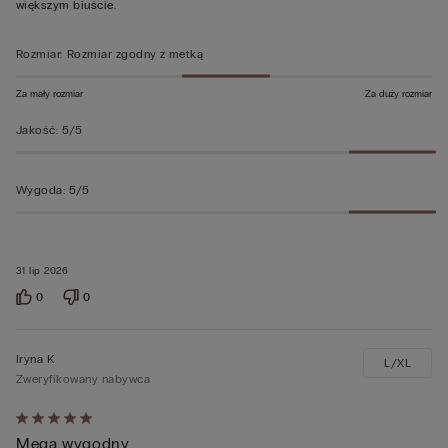
większym biuście.
Rozmiar
:
Rozmiar zgodny z metką
Za mały rozmiar
Za duży rozmiar
Jakość
:
5/5
Wygoda
:
5/5
31 lip 2026
0
0
Iryna K
L/XL
Zweryfikowany nabywca
Ocena
Mega wygodny
5