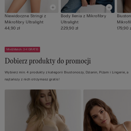
Niewidoczne Stringi z
Body Ilenia z Mikrofibry
Biuston
Mikrofibry Ultralight
Ultralight
Mikrofi
44,90 zł
229,90 zł
179,90 
Mix&Match: 3+1 GRATIS
Dobierz produkty do promocji
Wybierz min. 4 produkty z kategorii Biustonoszy, Dzianin, Piżam i Lingerie, a
najtańszy z nich otrzymasz gratis!