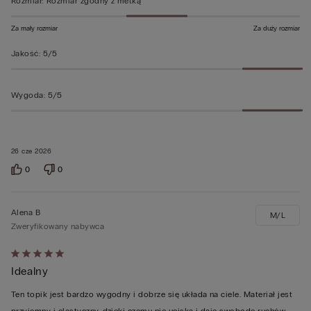
Rozmiar
:
Rozmiar zgodny z metką
Za mały rozmiar
Za duży rozmiar
Jakość
:
5/5
Wygoda
:
5/5
26 cze 2026
0
0
Alena B
M/L
Zweryfikowany nabywca
Ocena
Idealny
5
z
Ten topik jest bardzo wygodny i dobrze się układa na ciele. Materiał jest
5
przyjemny i elastyczny, dzięki czemu nie uciska i daje swobodę ruchów.