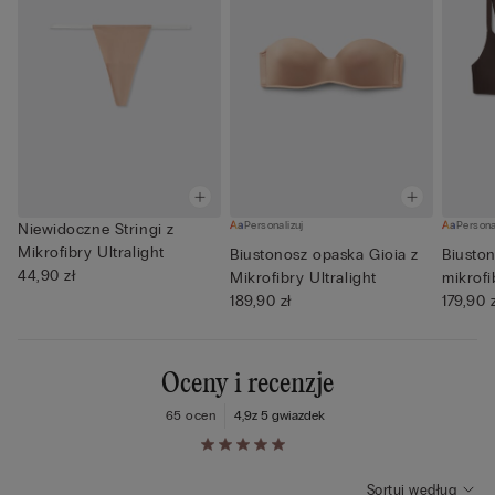
Personalizuj
Persona
Niewidoczne Stringi z
Mikrofibry Ultralight
Biustonosz opaska Gioia z
Biuston
44,90 zł
Mikrofibry Ultralight
mikrofi
189,90 zł
179,90 
Oceny i recenzje
65 ocen
4,9
z 5 gwiazdek
Sortuj według