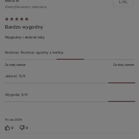
Maria M
L/XL
Zweryfikowany nabywca
Ocena
Bardzo wygodny
5
z
Wygodny i dobrze leży
5
Rozmiar
:
Rozmiar zgodny z metką
Za mały rozmiar
Za duży rozmiar
Jakość
:
5/5
Wygoda
:
5/5
14 cze 2026
0
0