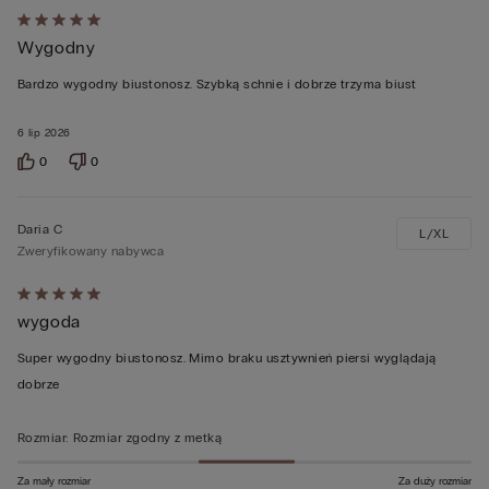
Ocena
Wygodny
5
z
Bardzo wygodny biustonosz. Szybką schnie i dobrze trzyma biust
5
6 lip 2026
0
0
Daria C
L/XL
Zweryfikowany nabywca
Ocena
wygoda
5
z
Super wygodny biustonosz. Mimo braku usztywnień piersi wyglądają
5
dobrze
Rozmiar
:
Rozmiar zgodny z metką
Za mały rozmiar
Za duży rozmiar