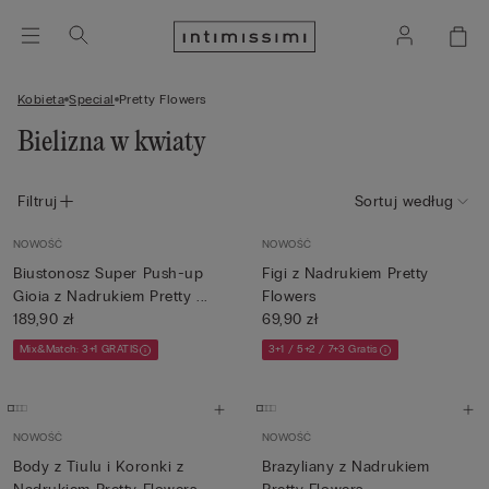
Kobieta
Special
Pretty Flowers
Bielizna w kwiaty
Filtruj
Sortuj według
NOWOŚĆ
NOWOŚĆ
Biustonosz Super Push-up
Figi z Nadrukiem Pretty
Gioia z Nadrukiem Pretty ...
Flowers
189,90 zł
69,90 zł
Mix&Match: 3+1 GRATIS
3+1 / 5+2 / 7+3 Gratis
NOWOŚĆ
NOWOŚĆ
Body z Tiulu i Koronki z
Brazyliany z Nadrukiem