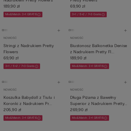
Nadrukiem Pretty Flowers
Pretty Flowers
189,90 zł
69,90 zł
Mix&Match: 3+1 GRATIS
3+1 / 5+2 / 7+3 Gratis
NOWOŚĆ
NOWOŚĆ
Stringi z Nadrukiem Pretty
Biustonosz Balkonetka Denise
Flowers
z Nadrukiem Pretty Fl...
69,90 zł
189,90 zł
3+1 / 5+2 / 7+3 Gratis
Mix&Match: 3+1 GRATIS
NOWOŚĆ
NOWOŚĆ
Koszulka Babydoll z Tiulu i
Długa Piżama z Bawełny
Koronki z Nadrukiem Pr...
Superior z Nadrukiem Pretty...
205,90 zł
269,90 zł
Mix&Match: 3+1 GRATIS
Mix&Match: 3+1 GRATIS