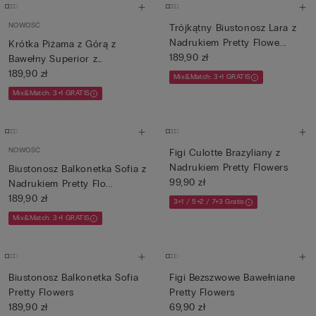
NOWOŚĆ
Trójkątny Biustonosz Lara z
Nadrukiem Pretty Flowe...
Krótka Piżama z Górą z
189,90 zł
Bawełny Superior z
Nadrukie...
189,90 zł
Mix&Match: 3+1 GRATIS
Mix&Match: 3+1 GRATIS
NOWOŚĆ
Figi Culotte Brazyliany z
Nadrukiem Pretty Flowers
Biustonosz Balkonetka Sofia z
99,90 zł
Nadrukiem Pretty Flo...
189,90 zł
3+1 / 5+2 / 7+3 Gratis
Mix&Match: 3+1 GRATIS
Biustonosz Balkonetka Sofia
Figi Bezszwowe Bawełniane
Pretty Flowers
Pretty Flowers
189,90 zł
69,90 zł