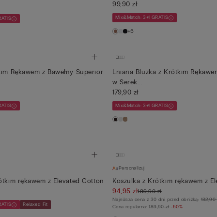
99,90 zł
Mix&Match: 3+1 GRATIS
RATIS
+5
tkim Rękawem z Bawełny Superior
Lniana Bluzka z Krótkim Rękawe
w Serek...
179,90 zł
RATIS
Mix&Match: 3+1 GRATIS
Personalizuj
ótkim rękawem z Elevated Cotton
Koszulka z Krótkim rękawem z E
94,95 zł
189,90 zł
Najniższa cena z 30 dni przed obniżką:
132,90 
RATIS
Relaxed Fit
Cena regularna:
189,90 zł
-50%