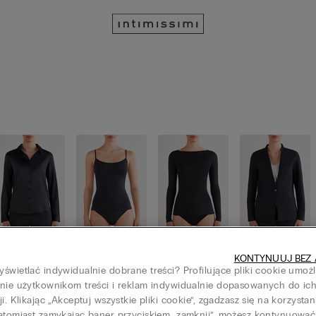
Koszule /
Topy
Bluzki z dł
Kardigany
KONTYNUUJ BEZ 
Bluzki
ugim ręka
/ Marynar
świetlać indywidualnie dobrane treści? Profilujące pliki cookie umoż
wem
ki
nie użytkownikom treści i reklam indywidualnie dopasowanych do ic
ji. Klikając „Akceptuj wszystkie pliki cookie”, zgadzasz się na korzystan
atomiast zamykając baner przyciskiem „zamknij”, możesz kontynuować