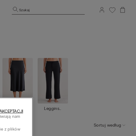
Szukaj
Spódnice
Legginsy
AKCEPTACJI
/ Sukienki
/ Spodnie
liwiają nam
h
Sortuj według
ie z plików