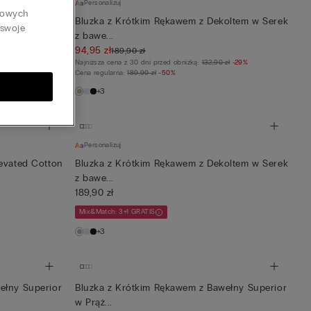
Personalizuj
tkowych
oltem w Serek
Bluzka z Krótkim Rękawem z Dekoltem w Serek
 swoje
z bawe...
94,95 zł
189,90 zł
Najniższa cena z 30 dni przed obniżką:
132,90 zł
-29%
Cena regularna:
189,90 zł
-50%
+3
Personalizuj
levated Cotton
Bluzka z Krótkim Rękawem z Dekoltem w Serek
z bawe...
189,90 zł
Mix&Match: 3+1 GRATIS
+3
ełny Superior
Bluzka z Krótkim Rękawem z Bawełny Superior
w Prąż...