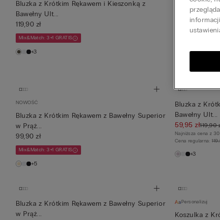
Bluzka z Krótkim Rękawem i Kieszonką z
Bluzka z Krót
przegląd
Bawełny Ult...
Bawełny Ult...
informacj
119,90 zł
119,90 zł
ustawieni
Mix&Match: 3+1 GRATIS
Mix&Match: 3+1 G
+3
+3
NOWOŚĆ
Bluzka z Krót
Bawełny Ult...
Bluzka z Krótkim Rękawem z Bawełny Superior
59,95 zł
119,90 
w Prąż...
Najniższa cena z 30
99,90 zł
Cena regularna:
119
Mix&Match: 3+1 GRATIS
+3
+5
Personalizuj
Bluzka z Krótkim Rękawem z Bawełny Superior
w Prąż...
Koszulka z Kr