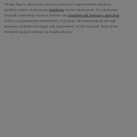
Twojej figury. Aby biust pod koszulką był odpowiednio ułożony,
dobierz jeden z kultowych
staników
marki Intimissimi. Do ulubionej
koszulki damskiej możesz dobrać też
spodnie lub legginsy damskie
,
które są niezbędnym elementem stylizacji. Na chłodniejsze dni lub
wieczory dobierz kardigan lub marynarkę i w ten sposób Twój nowy
komplet będzie idealny na każdą okazję.