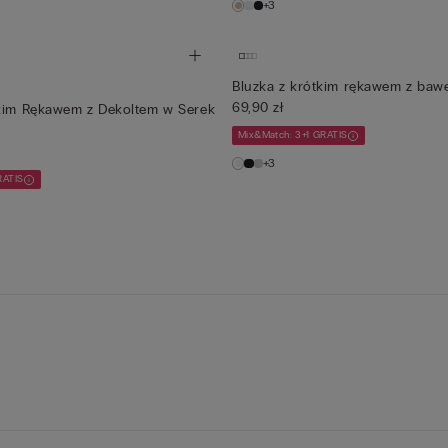
+3
Bluzka z krótkim rękawem z baw
69,90 zł
tkim Rękawem z Dekoltem w Serek
Mix&Match: 3+1 GRATIS
+3
RATIS