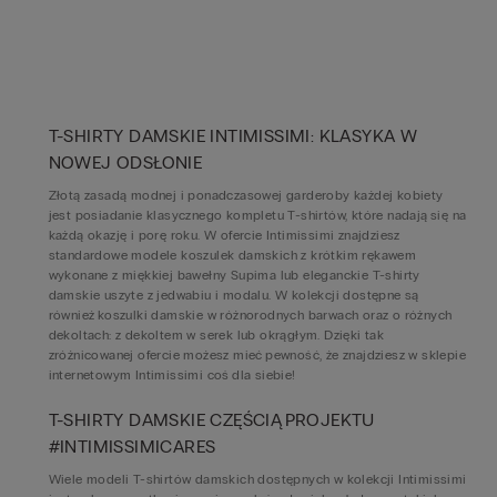
T-SHIRTY DAMSKIE INTIMISSIMI: KLASYKA W
NOWEJ ODSŁONIE
Złotą zasadą modnej i ponadczasowej garderoby każdej kobiety
jest posiadanie klasycznego kompletu T-shirtów, które nadają się na
każdą okazję i porę roku. W ofercie Intimissimi znajdziesz
standardowe modele koszulek damskich z krótkim rękawem
wykonane z miękkiej bawełny Supima lub eleganckie T-shirty
damskie uszyte z jedwabiu i modalu. W kolekcji dostępne są
również koszulki damskie w różnorodnych barwach oraz o różnych
dekoltach: z dekoltem w serek lub okrągłym. Dzięki tak
zróżnicowanej ofercie możesz mieć pewność, że znajdziesz w sklepie
internetowym Intimissimi coś dla siebie!
T-SHIRTY DAMSKIE CZĘŚCIĄ PROJEKTU
#INTIMISSIMICARES
Wiele modeli T-shirtów damskich dostępnych w kolekcji Intimissimi