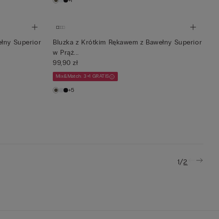
+1
ełny Superior
Bluzka z Krótkim Rękawem z Bawełny Superior
w Prąż...
99,90 zł
Mix&Match: 3+1 GRATIS
+5
/
1
2