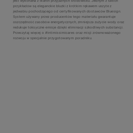
jest wykonana z tkanin przyjaznych środowisku. Jednym z takich
przykładów są eleganckie bluzki z krótkim rękawem uszyte z
jedwabiu pochodzącego od certyfikowanych dostawców Bluesign.
System używany przez producentów tego materiału gwarantuje
oszczędność zasobów energetycznych, zmniejsza zużycie wody oraz
redukuje toksyczne emisje dzięki eliminacji szkodliwych substancji.
Przeczytaj więcej o #intimissimicares oraz misji zrównoważonego
rozwoju w specjalnie przygotowanym poradniku.