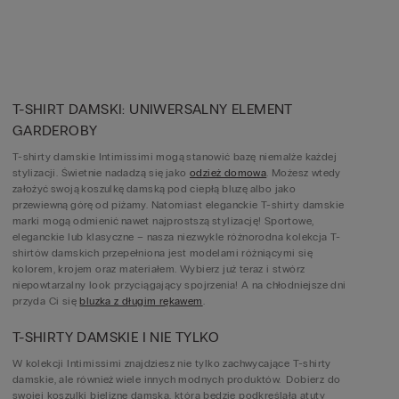
T-SHIRT DAMSKI: UNIWERSALNY ELEMENT
GARDEROBY
T-shirty damskie Intimissimi mogą stanowić bazę niemalże każdej
stylizacji. Świetnie nadadzą się jako
odzież domowa
. Możesz wtedy
założyć swoją koszulkę damską pod ciepłą bluzę albo jako
przewiewną górę od piżamy. Natomiast eleganckie T-shirty damskie
marki mogą odmienić nawet najprostszą stylizację! Sportowe,
eleganckie lub klasyczne – nasza niezwykle różnorodna kolekcja T-
shirtów damskich przepełniona jest modelami różniącymi się
kolorem, krojem oraz materiałem. Wybierz już teraz i stwórz
niepowtarzalny look przyciągający spojrzenia! A na chłodniejsze dni
przyda Ci się
bluzka z długim rękawem
.
T-SHIRTY DAMSKIE I NIE TYLKO
W kolekcji Intimissimi znajdziesz nie tylko zachwycające T-shirty
damskie, ale również wiele innych modnych produktów. Dobierz do
swojej koszulki bieliznę damską, która będzie podkreślała atuty