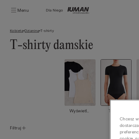
Menu
Dla Niego
Kobieta
Dzianina
T-shirty
T-shirty damskie
Wyświetl
T-shirty
wszystko
Chcesz wy
dostarcza
Filtruj
preferenc
cookie, n