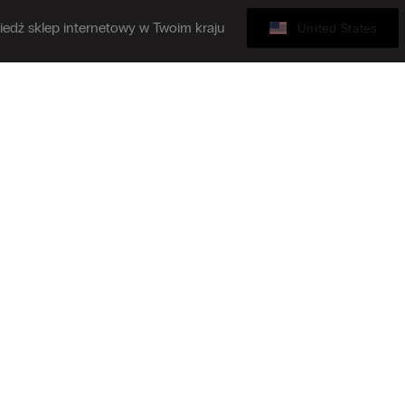
edź sklep internetowy w Twoim kraju
United States
Karta podarunkowa
 się do naszego newslettera
Z