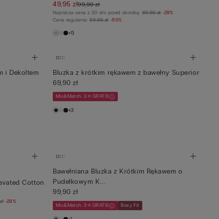
49,95 zł
99,90 zł
Najniższa cena z 30 dni przed obniżką:
69,90 zł
-29%
Cena regularna:
99,90 zł
-50%
+5
m i Dekoltem
Bluzka z krótkim rękawem z bawełny Superior
69,90 zł
Mix&Match: 3+1 GRATIS
+3
Bawełniana Bluzka z Krótkim Rękawem o
Pudełkowym K...
levated Cotton
99,90 zł
zł
-29%
Mix&Match: 3+1 GRATIS
Boxy Fit