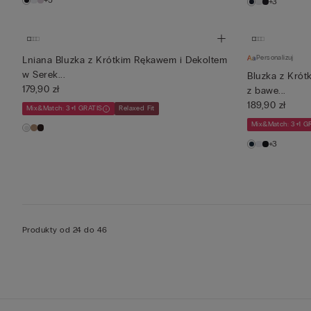
+5
+3
Personalizuj
Lniana Bluzka z Krótkim Rękawem i Dekoltem
w Serek...
Bluzka z Kró
179,90 zł
z bawe...
189,90 zł
Mix&Match: 3+1 GRATIS
Relaxed Fit
Mix&Match: 3+1 G
+3
Produkty od 24 do 46