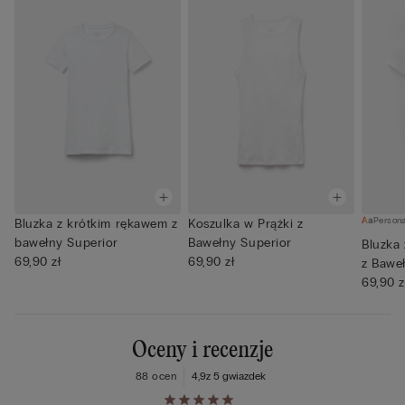
Persona
Bluzka z krótkim rękawem z
Koszulka w Prążki z
bawełny Superior
Bawełny Superior
Bluzka
69,90 zł
69,90 zł
z Baweł
69,90 z
Oceny i recenzje
88 ocen
4,9
z 5 gwiazdek