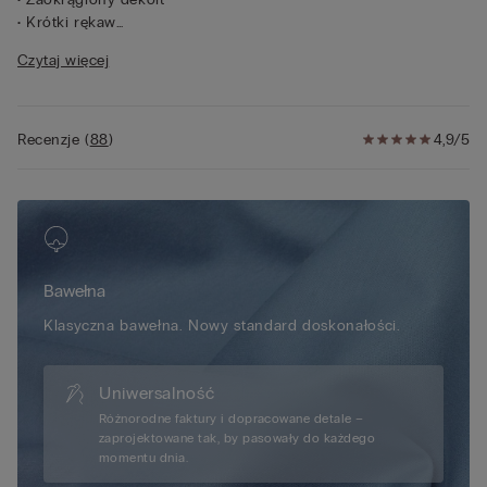
• Krótki rękaw
• Regularny krój
Czytaj więcej
• 100% bawełny
• Modelka ma 175 cm wzrostu i ma na sobie rozmiar S
Recenzje
(
88
)
4,9/5
Bawełna
Klasyczna bawełna. Nowy standard doskonałości.
Uniwersalność
Różnorodne faktury i dopracowane detale –
zaprojektowane tak, by pasowały do każdego
momentu dnia.