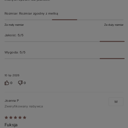
Rozmiar
:
Rozmiar zgodny z metką
Za mały rozmiar
Za duży rozmiar
Jakość
:
5/5
Wygoda
:
5/5
10 lip 2026
0
0
Joanna P
M
Zweryfikowany nabywca
Ocena
Fuksja
5