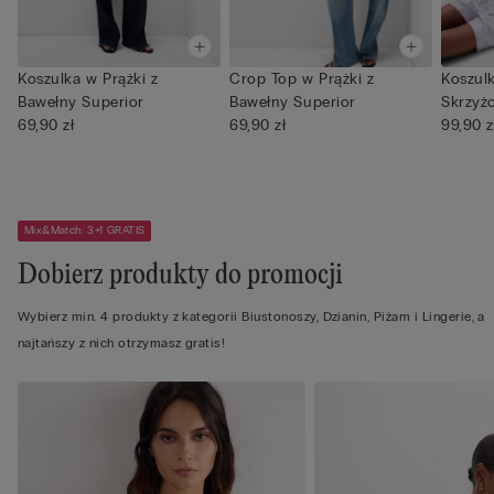
Koszulka w Prążki z
Crop Top w Prążki z
Koszulk
Bawełny Superior
Bawełny Superior
Skrzyż
69,90 zł
69,90 zł
Baweł..
99,90 z
Mix&Match: 3+1 GRATIS
Dobierz produkty do promocji
Wybierz min. 4 produkty z kategorii Biustonoszy, Dzianin, Piżam i Lingerie, a
najtańszy z nich otrzymasz gratis!