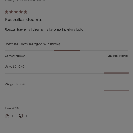
Zweryfikowany nabywca
Ocena
Koszulka idealna.
5
z
Rodzaj bawełny idealny na lato no i piękny kolor.
5
Rozmiar
:
Rozmiar zgodny z metką
Za mały rozmiar
Za duży rozmiar
Jakość
:
5/5
Wygoda
:
5/5
1 sie 2026
0
0