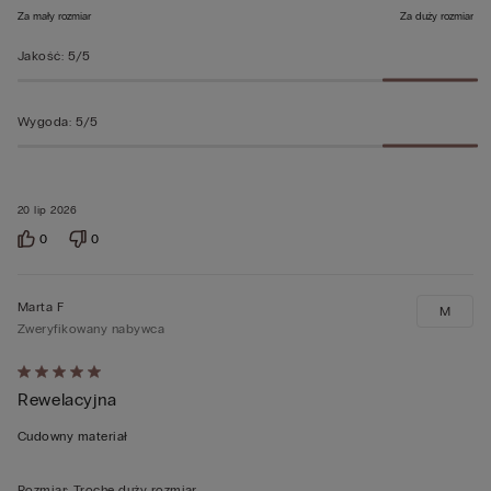
Za mały rozmiar
Za duży rozmiar
Jakość
:
5/5
Wygoda
:
5/5
20 lip 2026
0
0
Marta F
M
Zweryfikowany nabywca
Ocena
Rewelacyjna
5
z
Cudowny materiał
5
Rozmiar
:
Trochę duży rozmiar