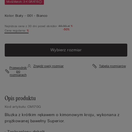
Mix&Match: 3+1 GRATIS
Kolor:
Biały -
001 - Bianco
Najniższa cena z 30 dni przed obniżką:
69,90 zł
%
-50%
Cena regularna:
%
Wybierz rozmiar
Znajdź swój rozmiar
Tabela rozmiarów
Przewodnik
po
rozmiarach
Opis produktu
Kod artykułu: CM170G
Bluzka z krótkim rękawem o kimonowym kroju, wykonana z
prążkowanej bawełny Superior.
• Zaokrąglony dekolt