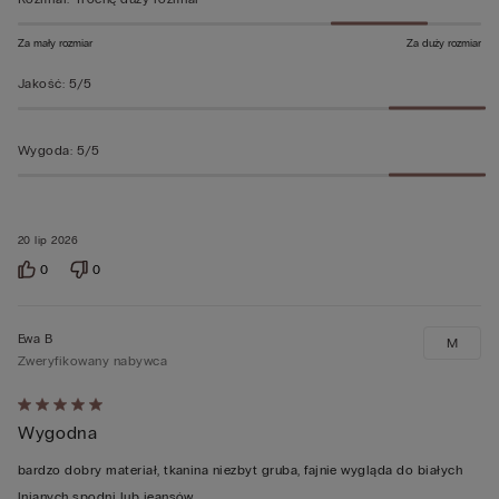
Za mały rozmiar
Za duży rozmiar
Jakość
:
5/5
Wygoda
:
5/5
20 lip 2026
0
0
Ewa B
M
Zweryfikowany nabywca
Ocena
Wygodna
5
z
bardzo dobry materiał, tkanina niezbyt gruba, fajnie wygląda do białych
5
lnianych spodni lub jeansów.