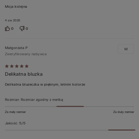
z
Moja kolejna
5
4 sie 2026
0
0
Małgorzata P
M
Zweryfikowany nabywca
Ocena
Delikatna bluzka
5
z
Delikatna bluzeczka w pięknym, letnim kolorze
5
Rozmiar
:
Rozmiar zgodny z metką
Za mały rozmiar
Za duży rozmiar
Jakość
:
5/5