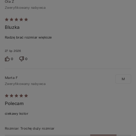
Ola Z
Zweryfikowany nabywca
Ocena
Bluzka
5
z
Radzę brać rozmiar większe
5
27 lip 2026
0
0
Marta F
M
Zweryfikowany nabywca
Ocena
Polecam
5
z
ciekawy kolor
5
Rozmiar
:
Trochę duży rozmiar