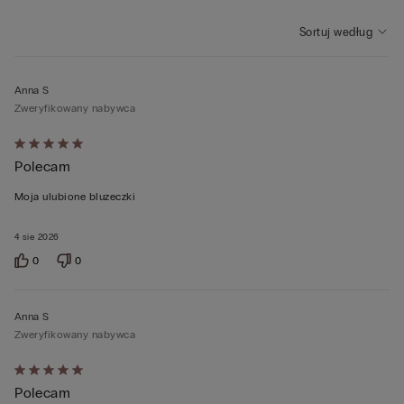
Sortuj według
Anna S
Zweryfikowany nabywca
Ocena
Polecam
5
z
Moja ulubione bluzeczki
5
4 sie 2026
0
0
Anna S
Zweryfikowany nabywca
Ocena
Polecam
5