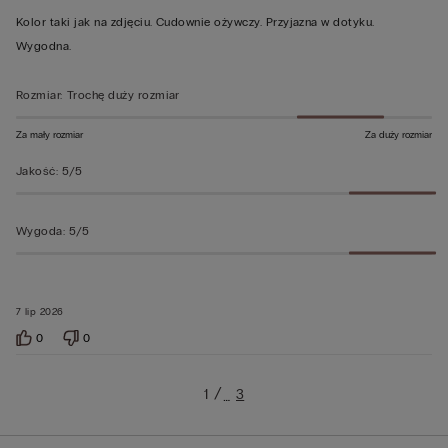
z
Kolor taki jak na zdjęciu. Cudownie ożywczy. Przyjazna w dotyku.
5
Wygodna.
Rozmiar
:
Trochę duży rozmiar
Za mały rozmiar
Za duży rozmiar
Jakość
:
5/5
Wygoda
:
5/5
7 lip 2026
0
0
1
3
…