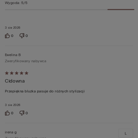
Wygoda
:
5/5
3 sie 2026
0
0
Ewelina B
Zweryfikowany nabywca
Ocena
Cidowna
5
z
Przepiękna bluzka pasuje do różnych stylizacji
5
3 sie 2026
0
0
irena g
L