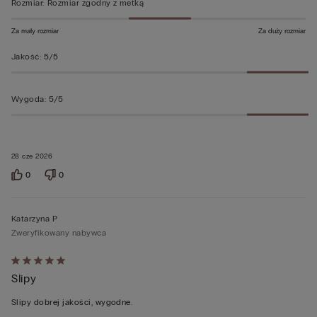
Rozmiar
:
Rozmiar zgodny z metką
Za mały rozmiar
Za duży rozmiar
Jakość
:
5/5
Wygoda
:
5/5
28 cze 2026
0
0
Katarzyna P
Zweryfikowany nabywca
Ocena
Slipy
5
z
Slipy dobrej jakości, wygodne.
5