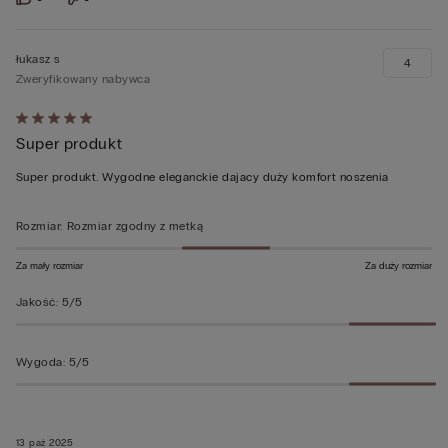
łukasz s
4
Zweryfikowany nabywca
Ocena
Super produkt
5
z
Super produkt. Wygodne eleganckie dajacy duży komfort noszenia
5
Rozmiar
:
Rozmiar zgodny z metką
Za mały rozmiar
Za duży rozmiar
Jakość
:
5/5
Wygoda
:
5/5
13 paź 2025