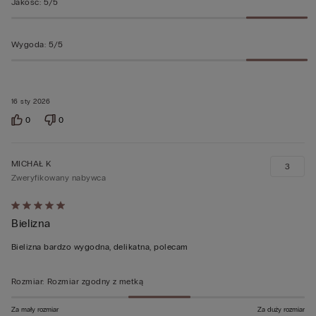
Jakość
:
5/5
Wygoda
:
5/5
16 sty 2026
0
0
MICHAŁ K
3
Zweryfikowany nabywca
Ocena
Bielizna
5
z
Bielizna bardzo wygodna, delikatna, polecam
5
Rozmiar
:
Rozmiar zgodny z metką
Za mały rozmiar
Za duży rozmiar