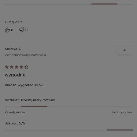
18 maj 2026
0
0
Monika A
4
Zweryfikowany nabywca
Ocena
wygodne
4
z
Bardzo wygodne slipki
5
Rozmiar
:
Trochę mały rozmiar
Za mały rozmiar
Za duży rozmiar
Jakość
:
5/5