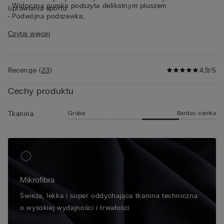
• Widoczna gumka podszyta delikatnym pluszem
uprawiania sportu.
• Podwójna podszewka
• Delikatnie przylegają do ciała
Czytaj więcej
• Model ma 185 cm wzrostu i ma na sobie rozmiar 5 / L
Recenzje
(
23
)
4,9/5
Cechy produktu
Gruba
Bardzo cienka
Tkanina
Mikrofibra
Świeża, lekka i super oddychająca tkanina techniczna
o wysokiej wydajności i trwałości.