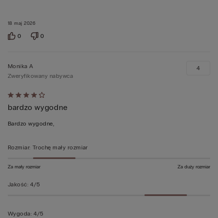
18 maj 2026
0
0
Monika A
4
Zweryfikowany nabywca
Ocena
bardzo wygodne
4
z
Bardzo wygodne,
5
Rozmiar
:
Trochę mały rozmiar
Za mały rozmiar
Za duży rozmiar
Jakość
:
4/5
Wygoda
:
4/5