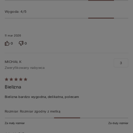
Wygoda
:
4/5
11 mar 2026
0
0
MICHAŁ K
3
Zweryfikowany nabywca
Ocena
Bielizna
5
z
Bielizna bardzo wygodna, delikatna, polecam
5
Rozmiar
:
Rozmiar zgodny z metką
Za mały rozmiar
Za duży rozmiar