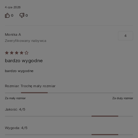
4 cze 2026
0
0
Monika A
4
Zweryfikowany nabywca
Ocena
bardzo wygodne
4
z
bardzo wygodne
5
Rozmiar
:
Trochę mały rozmiar
Za mały rozmiar
Za duży rozmiar
Jakość
:
4/5
Wygoda
:
4/5