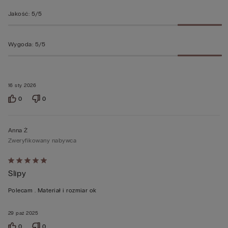
Jakość
:
5/5
Wygoda
:
5/5
16 sty 2026
0
0
Anna Ż
Zweryfikowany nabywca
Ocena
Slipy
5
z
Polecam . Materiał i rozmiar ok
5
29 paź 2025
0
0