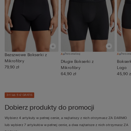
Personalizuj
Persona
Bezszwowe Bokserki z
Mikrofibry
Długie Bokserki z
Bokserk
79,90 zł
Mikrofibry
Logo
64,90 zł
45,90 z
3+1 lub 5+2 GRATIS
Dobierz produkty do promocji
Wybierz 4 artykuły w pełnej cenie, a najtańszy z nich otrzymasz ZA DARMO
lub wybierz 7 artykułów w pełnej cenie, a dwa najtańsze z nich otrzymasz ZA