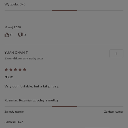
Wygoda
:
3/5
18 maj 2026
0
0
YUAN CHAN T
4
Zweryfikowany nabywca
Ocena
nice
5
z
Very comfortable, but a bit pricey.
5
Rozmiar
:
Rozmiar zgodny z metką
Za mały rozmiar
Za duży rozmiar
Jakość
:
4/5