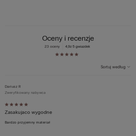
Oceny i recenzje
23 oceny
4,9
z 5 gwiazdek
Sortuj według
Dariusz R
Zweryfikowany nabywca
Ocena
Zasakujaco wygodne
5
z
Bardzo przyjemny materiał
5