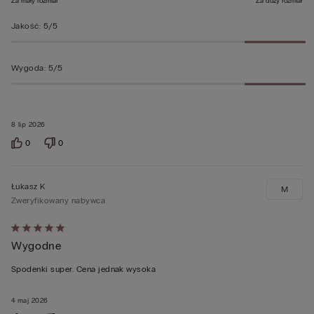
Za mały rozmiar
Za duży rozmiar
Jakość
:
5/5
Wygoda
:
5/5
8 lip 2026
0
0
Łukasz K
M
Zweryfikowany nabywca
Ocena
Wygodne
5
z
Spodenki super. Cena jednak wysoka
5
4 maj 2026