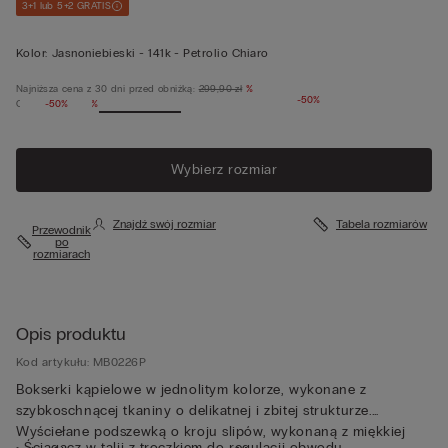
3+1 lub 5+2 GRATIS
Kolor:
Jasnoniebieski -
141k - Petrolio Chiaro
Najniższa cena z 30 dni przed obniżką:
299,90 zł
%
-50%
Cena regularna:
-50%
%
Wybierz rozmiar
Znajdź swój rozmiar
Tabela rozmiarów
Przewodnik
po
rozmiarach
Opis produktu
Kod artykułu: MB0226P
Bokserki kąpielowe w jednolitym kolorze, wykonane z
szybkoschnącej tkaniny o delikatnej i zbitej strukturze.
Wyściełane podszewką o kroju slipów, wykonaną z miękkiej
• Ściągacz w talii z troczkiem do regulacji obwodu