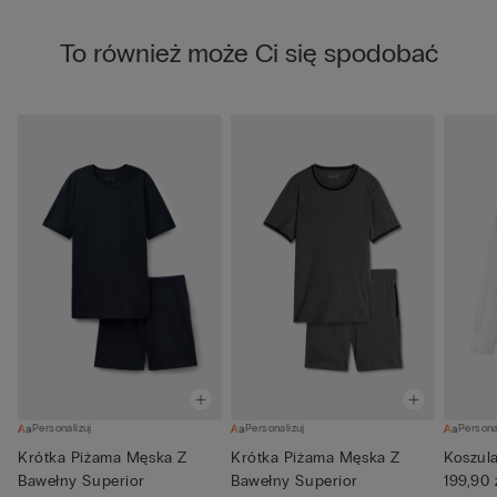
To również może Ci się spodobać
Personalizuj
Personalizuj
Persona
Krótka Piżama Męska Z
Krótka Piżama Męska Z
Koszula
Bawełny Superior
Bawełny Superior
199,90 