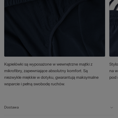
Kąpielówki są wyposażone w wewnętrzne majtki z
Styl
mikrofibry, zapewniające absolutny komfort. Są
na w
niezwykle miękkie w dotyku, gwarantują maksymalne
pod 
wsparcie i pełną swobodę ruchów.
Dostawa