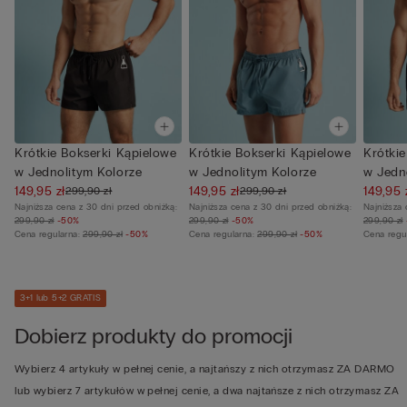
Krótkie Bokserki Kąpielowe
Krótkie Bokserki Kąpielowe
Krótki
w Jednolitym Kolorze
w Jednolitym Kolorze
w Jedn
149,95 zł
149,95 zł
149,95 
299,90 zł
299,90 zł
Najniższa cena z 30 dni przed obniżką:
Najniższa cena z 30 dni przed obniżką:
Najniższa 
299,90 zł
-50%
299,90 zł
-50%
299,90 zł
Cena regularna:
299,90 zł
-50%
Cena regularna:
299,90 zł
-50%
Cena regu
3+1 lub 5+2 GRATIS
Dobierz produkty do promocji
Wybierz 4 artykuły w pełnej cenie, a najtańszy z nich otrzymasz ZA DARMO
lub wybierz 7 artykułów w pełnej cenie, a dwa najtańsze z nich otrzymasz ZA