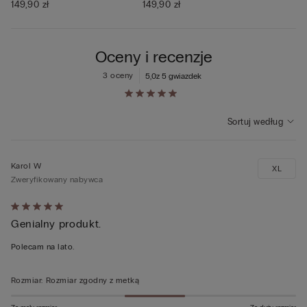
149,90 zł
149,90 zł
Oceny i recenzje
3 oceny
5,0
z 5 gwiazdek
Sortuj według
Karol W
XL
Zweryfikowany nabywca
Ocena
Genialny produkt.
5
z
Polecam na lato.
5
Rozmiar
:
Rozmiar zgodny z metką