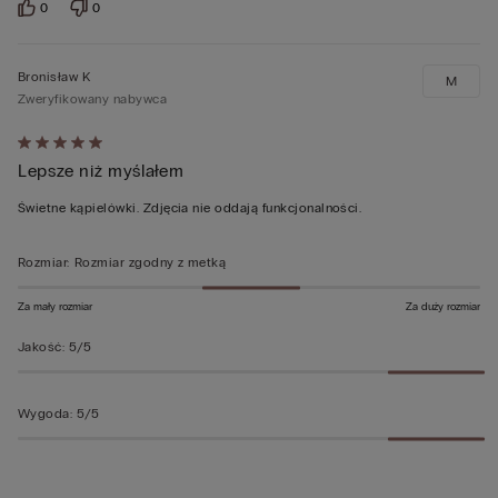
0
0
Bronisław K
M
Zweryfikowany nabywca
Ocena
Lepsze niż myślałem
5
z
Świetne kąpielówki. Zdjęcia nie oddają funkcjonalności.
5
Rozmiar
:
Rozmiar zgodny z metką
Za mały rozmiar
Za duży rozmiar
Jakość
:
5/5
Wygoda
:
5/5