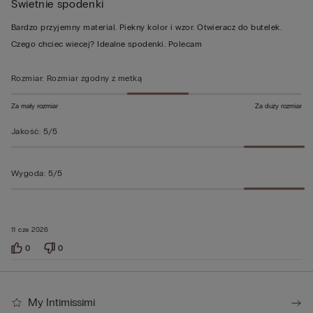
Swietnie spodenki
5
z
Bardzo przyjemny material. Piekny kolor i wzor. Otwieracz do butelek.
5
Czego chciec wiecej? Idealne spodenki. Polecam
Rozmiar
:
Rozmiar zgodny z metką
Za mały rozmiar
Za duży rozmiar
Jakość
:
5/5
Wygoda
:
5/5
11 cze 2026
0
0
My Intimissimi