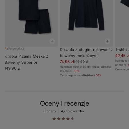
Personalizuj
Koszula z długim rękawem z
T-shirt
bawełny melanżowej
42,45 z
Krótka Piżama Męska Z
Najniższa 
74,95 zł
149,90 zł
Bawełny Superior
84,90 zł
-
Najniższa cena z 30 dni przed obniżką:
149,90 zł
Cena regu
149,90 zł
-50%
Cena regularna:
149,90 zł
-50%
Oceny i recenzje
3 oceny
4,7
z 5 gwiazdek