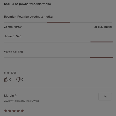
5
Komuś na pewno wpadnie w oko.
Rozmiar
:
Rozmiar zgodny z metką
Za mały rozmiar
Za duży rozmiar
Jakość
:
5/5
Wygoda
:
5/5
8 lip 2026
0
0
Marcin P
M
Zweryfikowany nabywca
Ocena