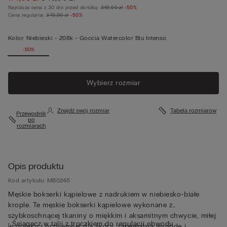
Najniższa cena z 30 dni przed obniżką:
349,90 zł
-50%
Cena regularna:
349,90 zł
-50%
Kolor:
Niebieski -
208k - Goccia Watercolor Blu Intenso
-50%
Wybierz rozmiar
Znajdź swój rozmiar
Tabela rozmiarów
Przewodnik
po
rozmiarach
Opis produktu
Kod artykułu: MB0245
Męskie bokserki kąpielowe z nadrukiem w niebiesko-białe
krople. Te męskie bokserki kąpielowe wykonane z
szybkoschnącej tkaniny o miękkim i aksamitnym chwycie, miłej
• Ściągacz w talii z troczkiem do regulacji obwodu
w dotyku i przyjemnej dla skóry, zapewniają wygodę i