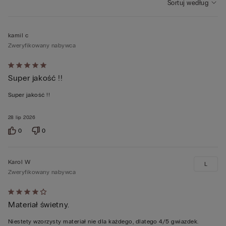
Sortuj według
kamil c
Zweryfikowany nabywca
Ocena
Super jakość !!
5
z
Super jakość !!
5
28 lip 2026
0
0
Karol W
L
Zweryfikowany nabywca
Ocena
Materiał świetny.
4
z
Niestety wzorzysty materiał nie dla każdego, dlatego 4/5 gwiazdek.