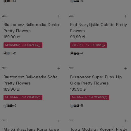
+4
+4
Biustonosz Balkonetka Denise
Figi Brazylijskie Culotte Pretty
Pretty Flowers
Flowers
189,90 zł
99,90 zł
Mix&Match: 3+1 GRATIS
3+1 / 5+2 / 7+3 Gratis
+2
+4
Biustonosz Balkonetka Sofia
Biustonosz Super Push-Up
Pretty Flowers
Gioia Pretty Flowers
189,90 zł
189,90 zł
Mix&Match: 3+1 GRATIS
Mix&Match: 3+1 GRATIS
+5
+5
Majtki Brazyliany Koronkowe:
Top z Modalu i Koronki Pretty