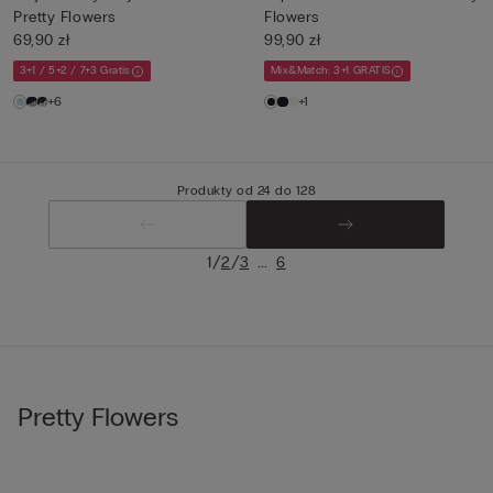
Pretty Flowers
Flowers
69,90 zł
99,90 zł
3+1 / 5+2 / 7+3 Gratis
Mix&Match: 3+1 GRATIS
+6
+1
Produkty od 24 do 128
/
/
...
1
2
3
6
Pretty Flowers