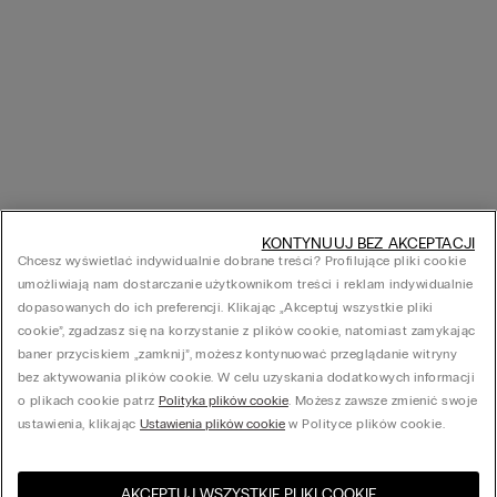
KONTYNUUJ BEZ AKCEPTACJI
Chcesz wyświetlać indywidualnie dobrane treści? Profilujące pliki cookie
umożliwiają nam dostarczanie użytkownikom treści i reklam indywidualnie
dopasowanych do ich preferencji. Klikając „Akceptuj wszystkie pliki
cookie”, zgadzasz się na korzystanie z plików cookie, natomiast zamykając
baner przyciskiem „zamknij”, możesz kontynuować przeglądanie witryny
bez aktywowania plików cookie. W celu uzyskania dodatkowych informacji
o plikach cookie patrz
Polityka plików cookie
. Możesz zawsze zmienić swoje
ustawienia, klikając
Ustawienia plików cookie
w Polityce plików cookie.
AKCEPTUJ WSZYSTKIE PLIKI COOKIE