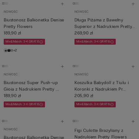
NOWOŚĆ
NOWOŚĆ
Biustonosz Balkonetka Denise
Długa Piżama z Bawełny
Pretty Flowers
Superior z Nadrukiem Pretty...
189,90 zł
269,90 zł
Mix&Match: 3+1 GRATIS
Mix&Match: 3+1 GRATIS
+2
NOWOŚĆ
NOWOŚĆ
Biustonosz Super Push-up
Koszulka Babydoll z Tiulu i
Gioia z Nadrukiem Pretty ...
Koronki z Nadrukiem Pr...
189,90 zł
205,90 zł
Mix&Match: 3+1 GRATIS
Mix&Match: 3+1 GRATIS
NOWOŚĆ
Figi Culotte Brazyliany z
Nadrukiem Pretty Flowers
Biustonosz Balkonetka Denise