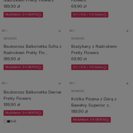
Nadrukiem Pretty Flowers
Flowers
189,90 zł
69,90 zł
Mix&Match: 3+1 GRATIS
3+1 / 5+2 / 7+3 Gratis
NOWOŚĆ
NOWOŚĆ
Biustonosz Balkonetka Sofia z
Brazyliany z Nadrukiem
Nadrukiem Pretty Flo...
Pretty Flowers
189,90 zł
69,90 zł
Mix&Match: 3+1 GRATIS
3+1 / 5+2 / 7+3 Gratis
NOWOŚĆ
Biustonosz Balkonetka Denise
Pretty Flowers
Krótka Piżama z Górą z
189,90 zł
Bawełny Superior z
Nadrukie...
189,90 zł
Mix&Match: 3+1 GRATIS
Mix&Match: 3+1 GRATIS
+2