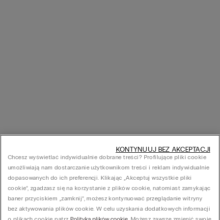
KONTYNUUJ BEZ AKCEPTACJI
Chcesz wyświetlać indywidualnie dobrane treści? Profilujące pliki cookie
umożliwiają nam dostarczanie użytkownikom treści i reklam indywidualnie
dopasowanych do ich preferencji. Klikając „Akceptuj wszystkie pliki
cookie”, zgadzasz się na korzystanie z plików cookie, natomiast zamykając
baner przyciskiem „zamknij”, możesz kontynuować przeglądanie witryny
bez aktywowania plików cookie. W celu uzyskania dodatkowych informacji
o plikach cookie patrz
Polityka plików cookie
. Możesz zawsze zmienić swoje