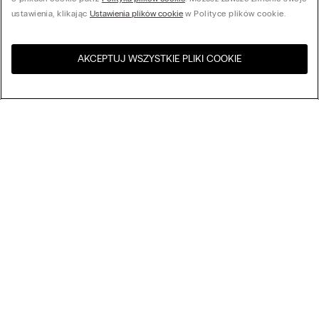
ustawienia, klikając
Ustawienia plików cookie
w Polityce plików cookie.
AKCEPTUJ WSZYSTKIE PLIKI COOKIE
Odwiedź sklep internetowy w
United States
Twoim kraju
Sortuj według
Bestsellery
Cena malejąco
My Intimissimi
Cena rosnąco
Nowości
Karta podarunkowa
Zrównoważony rozwój