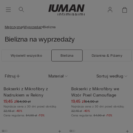
Mężczyzna
Wyprzedaż
Bielizna
Bielizna na wyprzedaży
Wyświetl wszystko
Bielizna
Dzianina & Piżamy
Filtruj
Materiał
Sortuj według
Bokserki z Mikrofibry z
Bokserki z Mikrofibry we
Nadrukiem w Rekiny
Wzór Pixel Camouflage
19,45 zł
19,45 zł
64,90 zł
64,90 zł
Najniższa cena z 30 dni przed obniżką:
Najniższa cena z 30 dni przed obniżką:
32,45 zł
-40%
32,45 zł
-40%
Cena regularna:
64,90 zł
-70%
Cena regularna:
64,90 zł
-70%