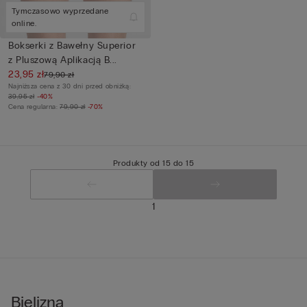
Tymczasowo wyprzedane
online.
Bokserki z Bawełny Superior
z Pluszową Aplikacją B...
23,95 zł
79,90 zł
Najniższa cena z 30 dni przed obniżką:
39,95 zł
-40%
Cena regularna:
79,90 zł
-70%
Produkty od 15 do 15
1
Bielizna