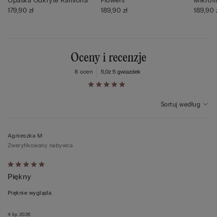
Opaska Odkryte Ramiona
Flowers
Mikrofi
179,90 zł
189,90 zł
189,90 
Oceny i recenzje
8 ocen
5,0
z 5 gwiazdek
Sortuj według
Agnieszka M
Zweryfikowany nabywca
Ocena
Piękny
5
z
Pięknie wygląda
5
4 lip 2026