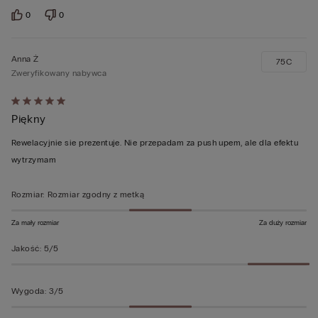
0
0
Anna Ż
75C
Zweryfikowany nabywca
Ocena
Piękny
5
z
Rewelacyjnie sie prezentuje. Nie przepadam za push upem, ale dla efektu
5
wytrzymam
Rozmiar
:
Rozmiar zgodny z metką
Za mały rozmiar
Za duży rozmiar
Jakość
:
5/5
Wygoda
:
3/5