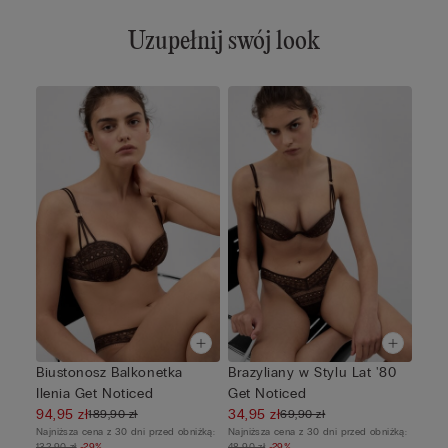
Uzupełnij swój look
Biustonosz Balkonetka
Brazyliany w Stylu Lat '80
Ilenia Get Noticed
Get Noticed
94,95 zł
34,95 zł
189,90 zł
69,90 zł
Najniższa cena z 30 dni przed obniżką:
Najniższa cena z 30 dni przed obniżką:
132,90 zł
-29%
48,90 zł
-29%