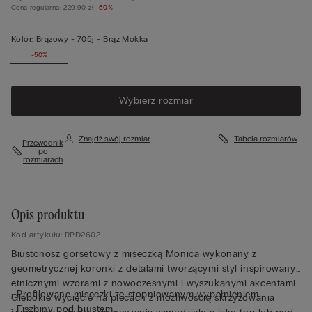
Cena regularna:
229,90 zł
-50%
Kolor:
Brązowy -
705j - Brąz Mokka
-50%
Wybierz rozmiar
Znajdź swój rozmiar
Tabela rozmiarów
Przewodnik
po
rozmiarach
Opis produktu
Kod artykułu: RPD2602
Biustonosz gorsetowy z miseczką Monica wykonany z
geometrycznej koronki z detalami tworzącymi styl inspirowany
etnicznymi wzorami z nowoczesnymi i wyszukanymi akcentami.
• Profilowane miseczki ze stopniowanym wypełnieniem
Głębokie wycięcie na plecach z możliwością skrzyżowania
• Fiszbiny pod biustem