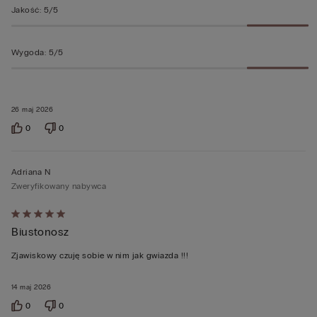
Jakość
:
5/5
Wygoda
:
5/5
26 maj 2026
0
0
Adriana N
Zweryfikowany nabywca
Ocena
Biustonosz
5
z
Zjawiskowy czuję sobie w nim jak gwiazda !!!
5
14 maj 2026
0
0