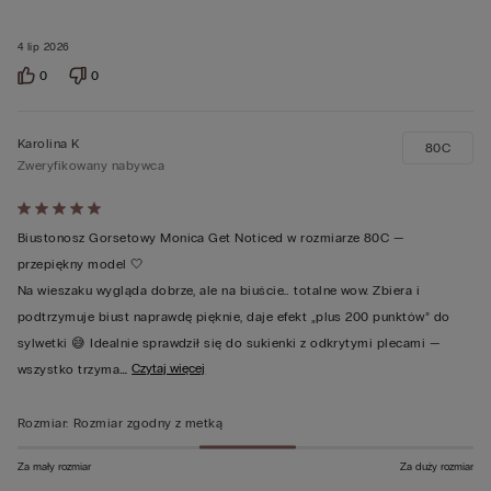
4 lip 2026
0
0
Karolina K
80C
Zweryfikowany nabywca
Ocena
5
Biustonosz Gorsetowy Monica Get Noticed w rozmiarze 80C —
z
przepiękny model 🤍
5
Na wieszaku wygląda dobrze, ale na biuście… totalne wow. Zbiera i
podtrzymuje biust naprawdę pięknie, daje efekt „plus 200 punktów” do
sylwetki 😅 Idealnie sprawdził się do sukienki z odkrytymi plecami —
…
Czytaj więcej
wszystko trzyma
Rozmiar
:
Rozmiar zgodny z metką
Za mały rozmiar
Za duży rozmiar