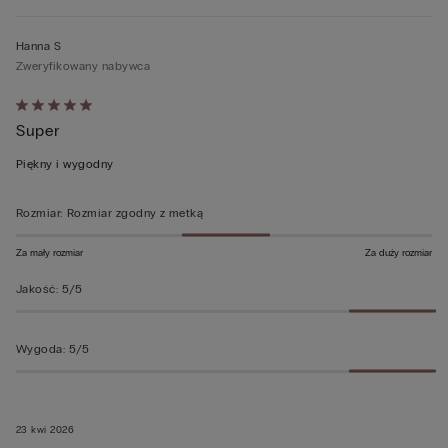
Hanna S
Zweryfikowany nabywca
Ocena
Super
5
z
Piękny i wygodny
5
Rozmiar
:
Rozmiar zgodny z metką
Za mały rozmiar
Za duży rozmiar
Jakość
:
5/5
Wygoda
:
5/5
23 kwi 2026