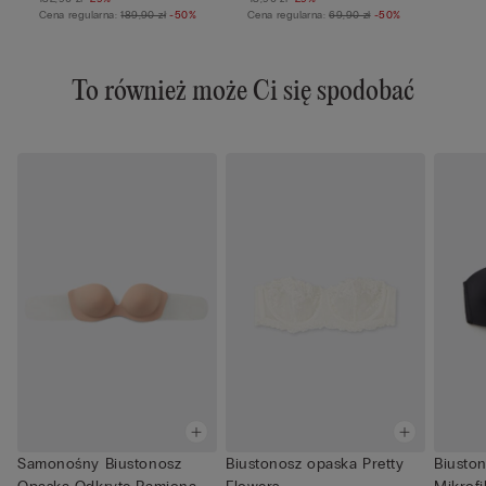
Cena regularna:
189,90 zł
-50%
Cena regularna:
69,90 zł
-50%
To również może Ci się spodobać
Samonośny Biustonosz
Biustonosz opaska Pretty
Biusto