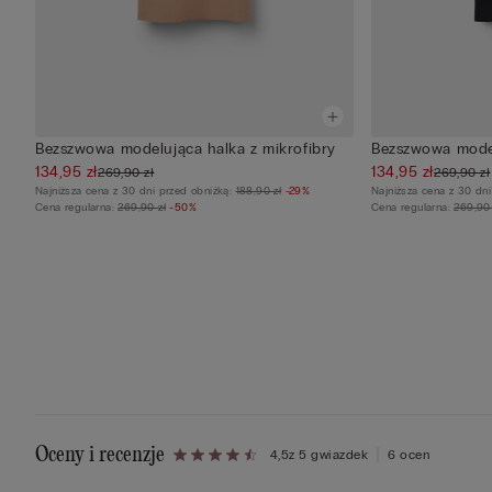
Bezszwowa modelująca halka z mikrofibry
Bezszwowa model
134,95 zł
134,95 zł
269,90 zł
269,90 zł
Najniższa cena z 30 dni przed obniżką:
188,90 zł
-29%
Najniższa cena z 30 dn
Cena regularna:
269,90 zł
-50%
Cena regularna:
269,90 
Oceny i recenzje
4,5
z 5 gwiazdek
6 ocen