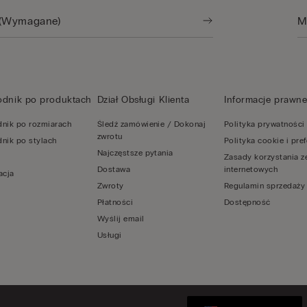
odnik po produktach
Dział Obsługi Klienta
Informacje prawn
nik po rozmiarach
Śledź zamówienie / Dokonaj
Polityka prywatności
zwrotu
nik po stylach
Polityka cookie i pre
Najczęstsze pytania
Zasady korzystania z
Dostawa
internetowych
acja
Zwroty
Regulamin sprzedaży
Płatności
Dostępność
Wyślij email
Usługi