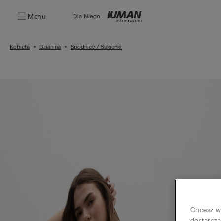
Menu
Dla Niego
Kobieta
Dzianina
Spódnice / Sukienki
Chcesz wy
dostarcza