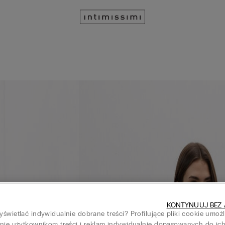
KONTYNUUJ BEZ 
świetlać indywidualnie dobrane treści? Profilujące pliki cookie umoż
nie użytkownikom treści i reklam indywidualnie dopasowanych do ic