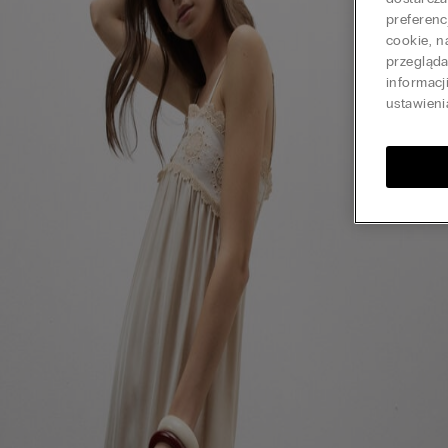
preferenc
cookie, n
przegląd
informacj
ustawieni