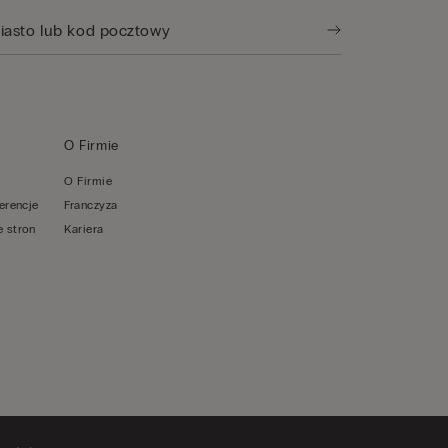
e
O Firmie
O Firmie
ferencje
Franczyza
e stron
Kariera