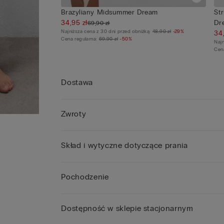
Brazyliany Midsummer Dream
St
34,95 zł
Dr
69,90 zł
Najniższa cena z 30 dni przed obniżką:
48,90 zł
-29%
34
Cena regularna:
69,90 zł
-50%
Najn
Cen
Dostawa
Zwroty
Skład i wytyczne dotyczące prania
Pochodzenie
Dostępność w sklepie stacjonarnym