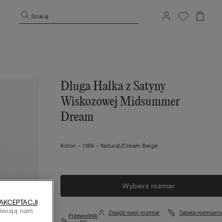
Szukaj
Długa Halka z Satyny
Wiskozowej Midsummer
Dream
Kolor:
-
118k - Natural/cream Beige
Wybierz rozmiar
AKCEPTACJI
liwiają nam
Znajdź swój rozmiar
Tabela rozmiaró
Przewodnik
h
po