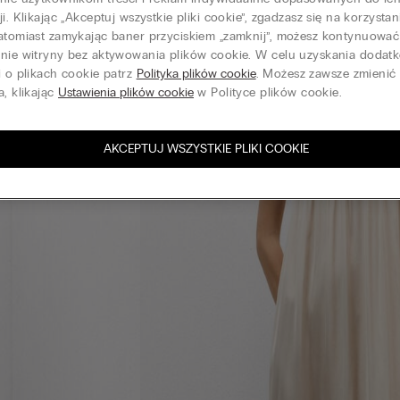
ji. Klikając „Akceptuj wszystkie pliki cookie”, zgadzasz się na korzystan
atomiast zamykając baner przyciskiem „zamknij”, możesz kontynuować
anie witryny bez aktywowania plików cookie. W celu uzyskania doda
i o plikach cookie patrz
Polityka plików cookie
. Możesz zawsze zmienić
a, klikając
Ustawienia plików cookie
w Polityce plików cookie.
AKCEPTUJ WSZYSTKIE PLIKI COOKIE