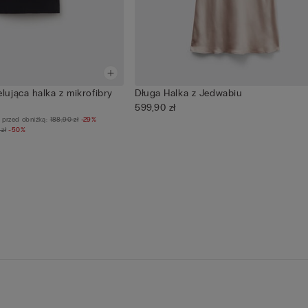
ująca halka z mikrofibry
Długa Halka z Jedwabiu
599,90 zł
i przed obniżką:
188,90 zł
-29%
zł
-50%