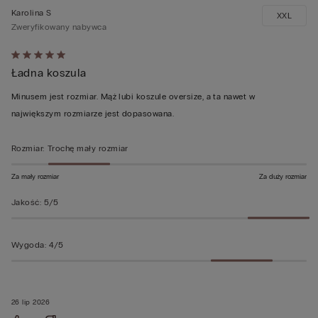
Karolina S
XXL
Zweryfikowany nabywca
Ocena
Ładna koszula
5
z
Minusem jest rozmiar. Mąż lubi koszule oversize, a ta nawet w
5
największym rozmiarze jest dopasowana.
Rozmiar
:
Trochę mały rozmiar
Za mały rozmiar
Za duży rozmiar
Jakość
:
5/5
Wygoda
:
4/5
26 lip 2026