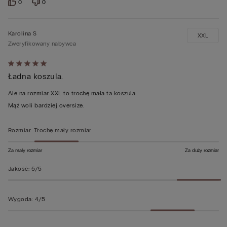
0
0
Karolina S
XXL
Zweryfikowany nabywca
Ocena
Ładna koszula.
5
z
Ale na rozmiar XXL to trochę mała ta koszula.
5
Mąż woli bardziej oversize.
Rozmiar
:
Trochę mały rozmiar
Za mały rozmiar
Za duży rozmiar
Jakość
:
5/5
Wygoda
:
4/5