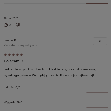
29 cze 2026
0
0
Janusz K
XL
Zweryfikowany nabywca
Ocena
Polecam!!!
5
z
Jedne z lepszych koszul na lato. Idealnie leżą, materiał przewiewny,
5
wysokiego gatunku. Wyglądają idealnie. Polecam jak najbardziej!!!
Jakość
:
5/5
Wygoda
:
5/5