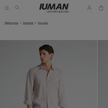
Mężczyzna
Dzianina
Koszule