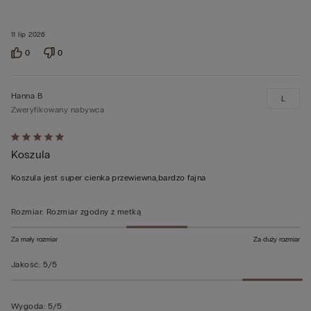
11 lip 2026
0
0
Hanna B
L
Zweryfikowany nabywca
Ocena
Koszula
5
z
Koszula jest super cienka przewiewna,bardzo fajna
5
Rozmiar
:
Rozmiar zgodny z metką
Za mały rozmiar
Za duży rozmiar
Jakość
:
5/5
Wygoda
:
5/5