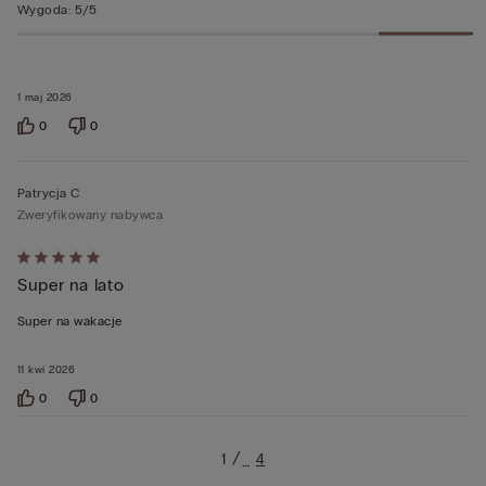
Wygoda
:
5/5
1 maj 2026
0
0
Patrycja C
Zweryfikowany nabywca
Ocena
Super na lato
5
z
Super na wakacje
5
11 kwi 2026
0
0
1
4
…