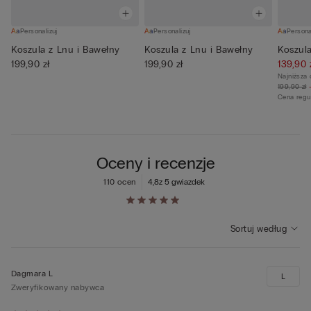
Personalizuj
Personalizuj
Persona
Koszula z Lnu i Bawełny
Koszula z Lnu i Bawełny
Koszula
199,90 zł
199,90 zł
139,90 
Najniższa 
199,90 zł
Cena regu
Oceny i recenzje
110 ocen
4,8
z 5 gwiazdek
Sortuj według
Dagmara L
L
Zweryfikowany nabywca