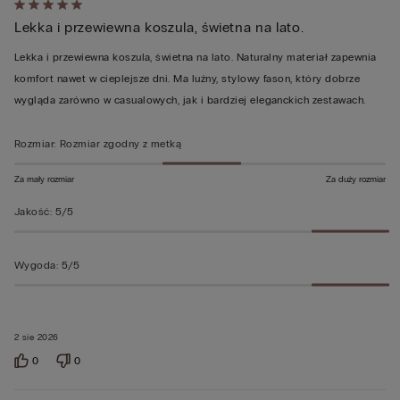
Ocena
Lekka i przewiewna koszula, świetna na lato.
5
z
Lekka i przewiewna koszula, świetna na lato. Naturalny materiał zapewnia
5
komfort nawet w cieplejsze dni. Ma luźny, stylowy fason, który dobrze
wygląda zarówno w casualowych, jak i bardziej eleganckich zestawach.
Rozmiar
:
Rozmiar zgodny z metką
Za mały rozmiar
Za duży rozmiar
Jakość
:
5/5
Wygoda
:
5/5
2 sie 2026
0
0