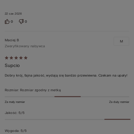
22 cze 2026
0
0
Maciej B
M
Zweryfikowany nabywca
Ocena
Supcio
5
z
Dobry krój, fajna jakość, wydają się bardzo przewiewna. Czekam na upały!
5
Rozmiar
:
Rozmiar zgodny z metką
Za mały rozmiar
Za duży rozmiar
Jakość
:
5/5
Wygoda
:
5/5