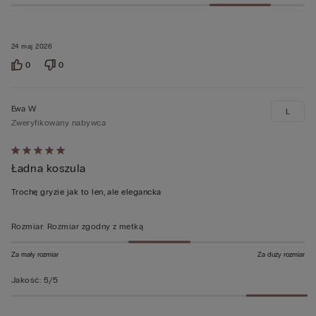
24 maj 2026
0
0
Ewa W
L
Zweryfikowany nabywca
Ocena
Ładna koszula
5
z
Trochę gryzie jak to len, ale elegancka
5
Rozmiar
:
Rozmiar zgodny z metką
Za mały rozmiar
Za duży rozmiar
Jakość
:
5/5