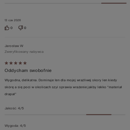
13 cze 2026
0
0
Jarosław W
Zweryfikowany nabywca
Ocena
Oddycham swobofnie
5
z
Wygodna, delikatna. Dominuje len dla mojej wrażliwej skory len kiedy
5
skórę a się poci w okolicach szyi sprawia wrażenie jakby lekko “materiał
drapał”
Jakość
:
4/5
Wygoda
:
4/5