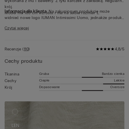
wykonana z lnu i bawełny. Z tyłu karczek z zakładką. Regularny
krój.
Informacja dla klienta:
Na zakupionym produkcie może
Model ma 185 cm wzrostu i ma na sobie rozmiar L.
widnieć nowe logo IUMAN Intimissimi Uomo, jednakże produkt
został wykonany z materiału tej samej jakości, ma ten sam krój i
Czytaj więcej
wykończenie, jak ten przedstawiony na tej stronie.
Recenzje
(
110
)
4,8/5
Cechy produktu
Gruba
Bardzo cienka
Tkanina
Ciepłe
Lekkie
Cechy
Dopasowane
Oversize
Krój
LEN