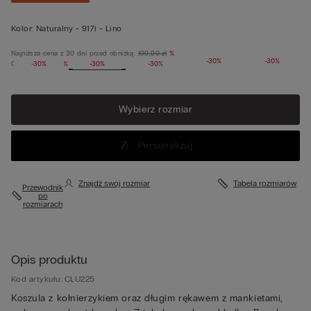
Kolor:
Naturalny -
917i - Lino
Najniższa cena z 30 dni przed obniżką:
199,90 zł
%
-30%
-30%
Cena regularna:
-30%
%
-30%
-30%
Wybierz rozmiar
Personalizuj
Znajdź swój rozmiar
Tabela rozmiarów
Przewodnik
po
rozmiarach
Opis produktu
Kod artykułu: CLU225
Koszula z kołnierzykiem oraz długim rękawem z mankietami,