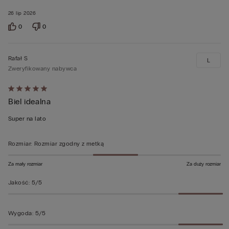
26 lip 2026
0
0
Rafał S
L
Zweryfikowany nabywca
Ocena
Biel idealna
5
z
Super na lato
5
Rozmiar
:
Rozmiar zgodny z metką
Za mały rozmiar
Za duży rozmiar
Jakość
:
5/5
Wygoda
:
5/5